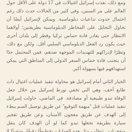
ومع ذلك، نفذت إسرائيل اغتيالات في 17 دولة على الأقل حول
العالم على مر السنين، وفي كثير من الحالات حدث ذلك رغم
احتمال حدوث تداعيات دبلوماسية. ويمكن لإسرائيل أيضًا أن
تحاول التحايل على المخاطر الدبلوماسية بطريقتين؛ أولاهما
الانتظار حتى يغادر قادة حماس تركيا وقطر إلى بلدان أخرى
حيث يكون رد الفعل الدبلوماسي السلبي أقل.. ولكن مع ذلك،
ونظرًا لإدراكهم للتهديدات الموجهة ضدهم، فمن المحتمل جدًا
أن يتجنب قادة حماس السفر الدولي إلى المناطق التي يمكن
استهدافهم فيها بسهولة أكبر.
الخيار الثاني أمام إسرائيل هو محاولة تنفيذ عمليات اغتيال ذات
طابع أخف، وهي التي تخفي تورط إسرائيل من خلال جعل
الوفاة تبدو طبيعية أو مصادفة. في الماضي، حاولت إسرائيل
تنفيذ عمليات قتل “مبهمة التوقيع” عن طريق توصيل السم ببطء
إلى الهدف عن طريق معجون الأسنان، وعن طريق تفجير
سيارة بطريقة تجعلها تبدو كما لو أن الهدف كان ينقل
متفجرات.. تتطلب مثل هذه العمليات تخطيطًا دقيقًا، وتنفيذًا لا