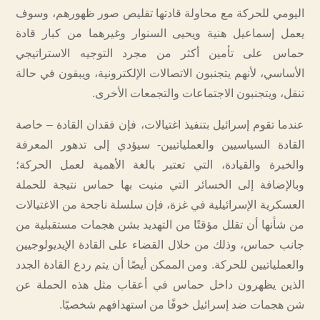
اليومي للحركة مع محاولة قادتها تقليص صور ظهورهم، وسوف
يعمل إسماعيل هنية ويحيى السنوار وغيرهما من كبار قادة
حماس على تأمين أكثر من مجرد التوجيه الاستراتيجي
الأساسي، لأنهم يتجنبون الاتصالات الإلكترونية، ويبقون في حالة
تنقل، ويتجنبون الاجتماعات والتجمعات الأخرى.
عندما تقوم إسرائيل بتنفيذ اغتيالات، فإن فقدان القادة – خاصة
القادة السياسيين والعملياتيين- سيؤدي إلى تدهور المعرفة
والخبرة والقيادة، التي تعتبر بالغة الأهمية لعمل الحركة؛
وبالإضافة إلى الخسائر التي منيت بها حماس نتيجة للحملة
العسكرية الإسرائيلية في غزة، فإن سلسلة ناجحة من الاغتيالات
من شأنها أن تقلل مؤقتًا من التهديد بشن هجمات مستقبلية من
جانب حماس، وذلك من خلال القضاء على القادة الإيديولوجيين
والعملياتيين للحركة. ومن الممكن أيضًا أن يتم ردع القادة الجدد
الذين يظهرون داخل حماس في أعقاب مثل هذه الحملة عن
شن هجمات ضد إسرائيل خوفًا من استهدافهم شخصيًا.