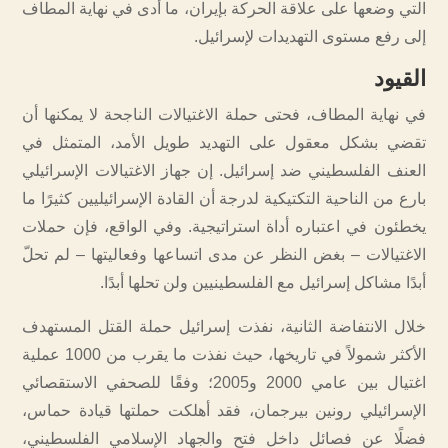
التي وضعها على علاقة الحركة بإيران، ما أدى في نهاية المطاف
إلى رفع مستوى التهديدات لإسرائيل.
القيود
في نهاية المطاف، فحتى حملة الاغتيالات الناجحة لا يمكنها أن
تقضي بشكل معقول على التهديد طويل الأمد، المتمثل في
العنف الفلسطيني ضد إسرائيل. إن جهاز الاغتيالات الإسرائيلي
بارع من الناحية التكتيكية لدرجة أن القادة الإسرائيليين كثيرًا ما
يخطئون في اعتباره أداة استراتيجية. وفي الواقع، فإن حملات
الاغتيالات – بغض النظر عن مدى اتساعها وفعاليتها – لم تحلّ
أبدًا مشاكل إسرائيل مع الفلسطينيين ولن تحلها أبدًا.
خلال الانتفاضة الثانية، نفذت إسرائيل حملة القتل المستهدف
الأكثر شمولاً في تاريخها، حيث نفذت ما يقرب من 1000 عملية
اغتيال بين عامي 2000 و2005؛ وفقًا للصحفي الاستقصائي
الإسرائيلي رونين بيرجمان، فقد أهلكت حملتها قيادة حماس،
فضلًا عن فصائل داخل فتح والجهاد الإسلامي الفلسطيني،