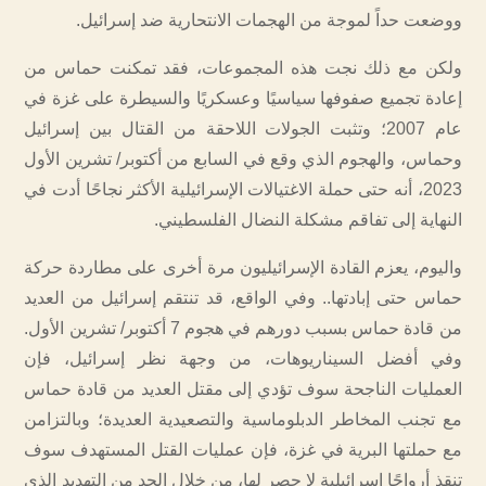
ووضعت حداً لموجة من الهجمات الانتحارية ضد إسرائيل.
ولكن مع ذلك نجت هذه المجموعات، فقد تمكنت حماس من
إعادة تجميع صفوفها سياسيًا وعسكريًا والسيطرة على غزة في
عام 2007؛ وتثبت الجولات اللاحقة من القتال بين إسرائيل
وحماس، والهجوم الذي وقع في السابع من أكتوبر/ تشرين الأول
2023، أنه حتى حملة الاغتيالات الإسرائيلية الأكثر نجاحًا أدت في
النهاية إلى تفاقم مشكلة النضال الفلسطيني.
واليوم، يعزم القادة الإسرائيليون مرة أخرى على مطاردة حركة
حماس حتى إبادتها.. وفي الواقع، قد تنتقم إسرائيل من العديد
من قادة حماس بسبب دورهم في هجوم 7 أكتوبر/ تشرين الأول.
وفي أفضل السيناريوهات، من وجهة نظر إسرائيل، فإن
العمليات الناجحة سوف تؤدي إلى مقتل العديد من قادة حماس
مع تجنب المخاطر الدبلوماسية والتصعيدية العديدة؛ وبالتزامن
مع حملتها البرية في غزة، فإن عمليات القتل المستهدف سوف
تنقذ أرواحًا إسرائيلية لا حصر لها، من خلال الحد من التهديد الذي