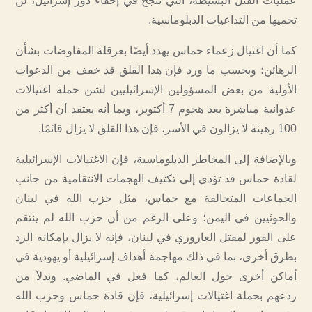
عمليات القتل البسيطة، التي تنجح في إخفاء دور إسرائيل، لن
تحميها من التداعيات الدبلوماسية.
كما أن اغتيال زعماء حماس يهدد أيضًا بعرقلة المفاوضات بشأن
الرهائن؛ وبحسب ما ورد فإن هذا القلق قد خفف من الدعوات
الأولية من بعض المسؤولين الإسرائيليين لشن حملة اغتيالات
عدوانية مباشرة بعد هجوم 7 أكتوبر، وبما أنه يعتقد أن أكثر من
100 رهينة لا يزالون في الأسر، فإن هذا القلق لا يزال قائمًا.
وبالإضافة إلى المخاطر الدبلوماسية، فإن الاغتيالات الإسرائيلية
لقادة حماس قد تؤدي إلى تكثيف الهجمات الانتقامية من جانب
الجماعات المتحالفة مع حماس، مثل حزب الله في لبنان
والحوثيين في اليمن؛ وعلى الرغم من أن حزب الله لم ينتقم
على الفور لمقتل العاروري في لبنان، فإنه لا يزال بإمكانه الرد
بطرق أخرى، بما في ذلك مهاجمة أهداف إسرائيلية أو يهودية في
أماكن أخرى حول العالم، كما فعل في الماضي. وبدلاً من
ردعهم بحملة اغتيالات إسرائيلية، فإن قادة حماس وحزب الله