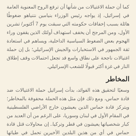
كما أن حملة الاغتيالات من شأنها أن ترفع الروح المعنوية العامة
في إسرائيل، إذ يواجه رئيس الوزراء بنيامين نتنياهو ضغوطًا
هائلة بسبب إخفاقات حكومته التي سبقت يوم 7 أكتوبر/ تشرين
الأول، ومن المرجح أن يخفف استهداف أولئك الذين يقفون وراء
الهجوم بعض الضغوط السياسية الداخلية، ويساهم في استعادة
ثقة الجمهور في الاستخبارات والجيش الإسرائيلي؛ بل إن حملة
اغتيالات ناجحة على نطاق واسع قد تجعل احتمالات وقف إطلاق
النار في غزة أكثر قبولًا للشعب الإسرائيلي.
المخاطر
وسعيًا لتحقيق هذه الفوائد، بدأت إسرائيل حملة الاغتيالات ضد
قادة حماس، ومع ذلك فإن مثل هذه الحملة محفوفة بالمخاطر؛
ويتركز قادة حماس الذين يعيشون خارج الأراضي الفلسطينية
في المقام الأول في لبنان وسوريا، على الرغم من أن العديد من
كبار شخصياتها يعيشون في قطر وتركيا.. إن محاولات قتل قادة
حماس في أي من هذين البلدين الأخيرين تحمل في طياتها