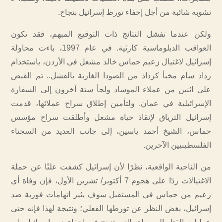
تشوبه شائبة من أجل إخفاء تورط إسرائيل بنجاح.
ولكن عندما تفشل النتائج ذات التوقيع المبهم، فقد تكون
العواقب الدبلوماسية كارثية. في عام 1997، باءت محاولة
إسرائيل لاغتيال زعيم حماس خالد مشعل في الأردن، باستخدام
رذاذ سام مخبأ كرذاذ من الصودا الغازية بالفشل.. تم القبض
على اثنين من عملاء الموساد ولجأ ستة آخرون إلى السفارة
الإسرائيلية في عمان. ولتأمين إطلاق سراح عملائها، قدمت
إسرائيل الترياق لإنقاذ حياة مشعل وأطلقت سراح مؤسس
حماس، الشيخ أحمد ياسين، إلى جانب العديد من السجناء
الفلسطينيين الآخرين.
من الناحية الواقعية، نظرًا لأن إسرائيل كشفت علنًا عن حملة
الاغتيالات ردًا على هجوم 7 أكتوبر/ تشرين الأول، فإن وفاة أي
زعيم من حماس في المستقبل سوف يثير اتهامات فورية ضد
إسرائيل، بغض النظر عن تورطها الفعلي؛ ونتيجة لهذا فإنه حتى