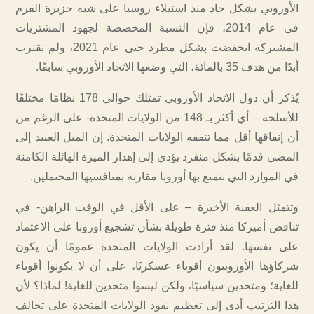
الأوروبي بشكل حاد منذ استيلاء روسيا على شبه جزيرة القرم
في عام 2014، فإن النسبة المخصصة لجهود المشتريات
المشتركة انخفضت بشكل مطرد حتى عام 2021، ولم تقترب
أبدًا من هدف 35 بالمائة، التي وضعها الاتحاد الأوروبي سابقًا.
يُذكر أن دول الاتحاد الأوروبي تمتلك حوالي 178 نظامًا مختلفًا
للأسلحة – أي أكثر بـ 148 من الولايات المتحدة- على الرغم من
أن إنفاقها أقل مما تنفقه الولايات المتحدة. إن الميل العنيد إلى
المضي قدمًا بشكل منفرد يؤدي إلى إهدار الميزة الهائلة الكامنة
في الموارد التي تتمتع بها أوروبا مقارنة بمنافسيها المحتملين.
وتتمثل العقبة الأخيرة – على الأقل في الوقت الراهن- في
تناقض أميركا منذ فترة طويلة بشأن تشجيع أوروبا على الاعتماد
على نفسها. لقد أرادت الولايات المتحدة عمومًا أن يكون
شركاؤها الأوروبيون أقوياء عسكريًا، على أن لا يكونوا أقوياء
للغاية؛ ومتحدين سياسيًا، ولكن ليسوا متحدين للغاية! لماذا؟ لأن
هذا الترتيب أدى إلى تعظيم نفوذ الولايات المتحدة على تحالف