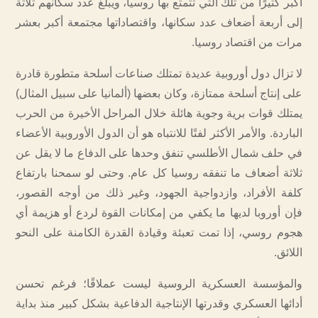
أكبر كثيرًا من تلك التي تتمتع بها روسيا، ويبلغ عدد سكانهم ثلاثة
إلى أربعة أضعاف عدد سكانها، واقتصاداتها مجتمعة أكبر بعشر
مرات من اقتصاد روسيا.
لا تزال دول أوروبية عديدة تمتلك صناعات أسلحة متطورة قادرة
على إنتاج أسلحة ممتازة، وكان بعضها (ألمانيا على سبيل المثال)
يمتلك قوات برية وجوية هائلة خلال المراحل الأخيرة من الحرب
الباردة. والأمر الأكثر لفتًا للانتباه هو أن الدول الأوروبية الأعضاء
في حلف شمال الأطلسي تنفق وحدها على الدفاع ما لا يقل عن
ثلاثة أضعاف ما تنفقه روسيا كل عام. وحتى لو سمحنا بارتفاع
كلفة الأفراد، وازدواجية الجهود، وغير ذلك من أوجه القصور،
فإن أوروبا لديها ما يكفي من إمكانات القوة لردع أو هزيمة أي
هجوم روسي، إذا تمت تعبئة وقيادة القدرة الكامنة على النحو
اللائق.
والمؤسسة العسكرية الروسية ليست عملاقًا؛ فرغم تحسن
أدائها العسكري وقدرتها الإنتاجية الدفاعية بشكل كبير منذ بداية