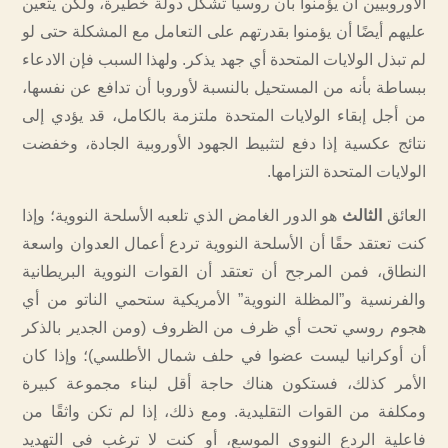
الأوروبيين أن يؤمنوا بأن روسيا تشكل دولة خطيرة، ولكن يتعين
عليهم أيضًا أن يؤمنوا بقدرتهم على التعامل مع المشكلة حتى لو
لم تبذل الولايات المتحدة أي جهد يذكر. ولهذا السبب فإن الادعاء
ببساطة بأنه من المستحيل بالنسبة لأوروبا أن تدافع عن نفسها،
من أجل إبقاء الولايات المتحدة ملتزمة بالكامل، قد يؤدي إلى
نتائج عكسية إذا دفع لتثبيط الجهود الأوروبية الجادة، وخفضت
الولايات المتحدة التزامها.
العائق
الثالث
هو الدور الغامض الذي تلعبه الأسلحة النووية؛ وإذا
كنت تعتقد حقًا أن الأسلحة النووية تردع أعمال العدوان واسعة
النطاق، فمن المرجح أن تعتقد أن القوات النووية البريطانية
والفرنسية و”المظلة النووية” الأمريكية ستحمي الناتو من أي
هجوم روسي تحت أي ظرف من الظروف (ومن الجدير بالذكر
أن أوكرانيا ليست عضوا في حلف شمال الأطلسي)؛ وإذا كان
الأمر كذلك، فستكون هناك حاجة أقل لبناء مجموعة كبيرة
ومكلفة من القوات التقليدية. ومع ذلك، إذا لم تكن واثقًا من
فاعلية الردع النووي الموسع، أو كنت لا ترغب في التهديد