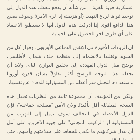
عسكرية قوية للغاية – من شأنه أن يدفع معظم هذه الدول إلى
توحيد قواها لردع التهديد (أو هزيمته إذا لزم الأمر)؛ وسوف يصبح
هذا الدافع أقوى إذا أدركت هذه الدول أنها لا تستطيع الاعتماد
على أي طرف آخر للحصول على الحماية.
إن الزيادات الأخيرة في الإنفاق الدفاعي الأوروبي، وقرار كل من
السويد وفنلندا بالانضمام إلى منظمة حلف شمال الأطلسي،
توضح ميل الدول المهددة إلى تحقيق التوازن التام، ولابد أن
يجعلنا هذا التوجه الراسخ أكثر تفاؤلاً بشأن قدرة أوروبا
واستعدادها لتحمل قدر أعظم من المسؤولية للدفاع عن نفسها.
ولكن من المؤسف أن مجموعة ثانية من النظريات تجعل هذه
النتيجة المتفائلة أقل تأكيدًا. ولأن الأمن “مصلحة جماعية”، فإن
الدول الأعضاء في التحالف سوف تميل إلى التهرب من
المسؤولية أو “الركوب المجاني” على جهود الآخرين، على أمل
أن يبذل شركاؤهم ما يكفي للحفاظ على سلامتهم وأمنهم، حتى
لو بذلوا أقل.