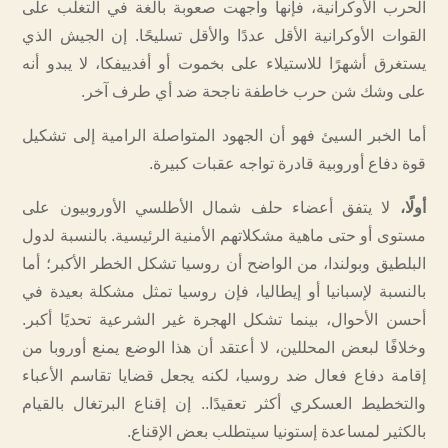
الحرب الأوكرانية، فإنها واجهت صعوبة بالغة في التغلب على
القوات الأوكرانية الأقل عددًا والأقل تسليحًا. إن الجيش الذي
يستغرق أشهرًا للاستيلاء على بخموت أو أفدييفكا، لا يبدو أنه
على وشك شن حرب خاطفة ناجحة ضد أي طرف آخر.
أما الخبر السيئ فهو أن الجهود المتواصلة الرامية إلى تشكيل
قوة دفاع أوروبية قادرة تواجه عقبات كبيرة.
أولًا،
لا يتفق أعضاء حلف شمال الأطلسي الأوروبيون على
مستوى أو حتى ماهية مشكلاتهم الأمنية الرئيسية. بالنسبة لدول
البلطيق وبولندا، من الواضح أن روسيا تشكل الخطر الأكبر؛ أما
بالنسبة لإسبانيا أو إيطاليا، فإن روسيا تمثل مشكلة بعيدة في
أحسن الأحوال، بينما تشكل الهجرة غير الشرعية تحديًا أكبر.
وخلافًا لبعض المحللين، لا أعتقد أن هذا الوضع يمنع أوروبا من
إقامة دفاع فعال ضد روسيا، لكنه يجعل قضايا تقاسم الأعباء
والتخطيط العسكري أكثر تعقيدًا.. إن إقناع البرتغال بالقيام
بالكثير لمساعدة إستونيا سيتطلب بعض الإقناع.