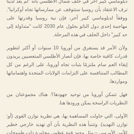
دبلوماسي كبير آخر في حلف شمال الأطلسي بأنه “لم يعد لدينا
ترف الاعتقاد بأن روسيا ستتوقف عن ممارساتها تجاه أوكرانيا”.
ووفقاً لدبلوماسي كبير آخر، فإن نية روسيا وقدرتها على
مهاجمة إحدى دول الناتو بحلول عام 2030 كانت “متداولة إلى
حد كبير” داخل الحلف في هذه المرحلة.
ولأن الأمر قد يستغرق من أوروبا 10 سنوات أو أكثر لتطوير
قدرات كافية خاصة بها، فإن أنصار الأطلسي المتعصبين يريدون
إبقاء العم سام ملتزمًا بثبات تجاه أوروبا، على الرغم من كل
المطالب المتنافسة على التزامات الولايات المتحدة واهتماماتها
ومواردها.
فهل تتمكن أوروبا من توحيد جهودها؟. هناك مجموعتان من
النظريات الراسخة يمكن ورودها هنا.
الأولى، التي حاولت المساهمة بها، هي نظرية توازن القوى (أو:
توازن التهديد). وتتنبأ هذه النظرية بأن أي تهديد خارجي خطير
للأمن الأوروبي – مثل وجود قوة عظمى مجاورة ذات طموحات