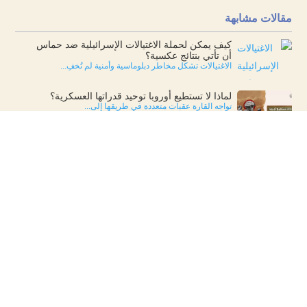
مقالات مشابهة
كيف يمكن لحملة الاغتيالات الإسرائيلية ضد حماس
أن تأتي بنتائج عكسية؟
الاغتيالات تشكل مخاطر دبلوماسية وأمنية لم تُخفِ...
لماذا لا تستطيع أوروبا توحيد قدراتها العسكرية؟
تواجه القارة عقبات متعددة في طريقها إلى...
لماذا لن تنجح خطة “دولة فلسطينية منزوعة السلاح”؟
هناك سوابق لدول ناجحة غير مسلحة، لكن لا شيء منها...
كيف يمكن لحرب غزة أن تشكل السياسة العالمية
في عام 2024؟
الحرب في غزة أثرت على السياسات العالمية. تناولت...
مقالات منوعة