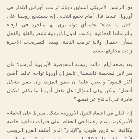
دق الرئيس الأمريكي السابق دونالد ترامب أجراس الإنذار في
أوروبا، عندما قال أمام تجمع انتخابي إنه سيشجع روسيا على
“فعل ما تشاء” تجاه أي دولة يرى أنها متأخرة في الوفاء
بالتزاماتها الدفاعية. وكانت الدول الأوروبية تشعر بالقلق بالفعل
بشأن احتمال ولاية ترامب الثانية، وهذه التصريحات الأخيرة
زادت مخاوفها بشدة.
بعد بضعة أيام، قالت رئيسة المفوضية الأوروبية أورسولا فان
دير لاين لصحيفة فايننشيال تايمز إن أوروبا تواجه عالما “أصبح
أكثر قسوة” و”يتعين علينا أن ننفق المزيد، وأن ننفق بشكل
أفضل”. ولكن يبقى السؤال: هل تفعل أوروبا ما يكفي لتكون
قادرة على الدفاع عن نفسها؟
إن القلق من اعتماد الدول الأوروبية بشكل مفرط على الحماية
الأمريكية، وعدم رغبتها في الحفاظ على قدرات دفاعية خاصة
وكافية، له تاريخ طويل؛ و”الإنذار” الذي أطلقه الغزو الروسي
لأوكرانيا في عام 2022، لم يسفر بعد عن زيادة كبيرة في القوة