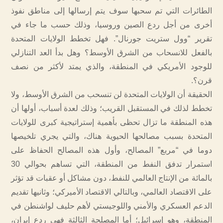
الطائرات التي تم سحبها سوف يتم إرسالها إلى مناطق نفوذ
أخرى من أجل ردع الصين وروسيا، وذلك حسب ما جاء في
تقرير “وول ستريت جورنال”. فهل تخطط الولايات المتحدة
بالفعل للانسحاب من الشرق الأوسط؟ وهل بدأ العد التنازلي
للوجود الأمريكي في المنطقة، والذي يمتد لأكثر من نصف
قرن؟.
الحقيقة أن الولايات المتحدة لن تنسحب من الشرق الأوسط، ولا
تخطط لذلك في المستقبل القريب؛ وذلك لعدة أسباب، أولها أن
هذه المنطقة ما تزال تحظى بأهمية إستراتيجية كبرى للولايات
المتحدة بسبب مصالحها الحيوية هناك، والتي يجري تلخيصها
دوما في “مربع” المصالح، وأول هذه المصالح الحفاظ على
استمرار تدفق النفط من المنطقة، التي تساهم بحوالي 30
بالمائة من الإنتاج العالمي للنفط، دون مشاكل أو عقبات قد تؤثر
على الاقتصاد العالمي، وبالتالي الاقتصاد الأميركي؛ وثانيها تقديم
الدعم العسكري والأمني واللوجيستي لأهم حليف لواشنطن في
المنطقة، وهو إسرائيل؛ أما المصلحة الثالثة فهي ردع إيران،