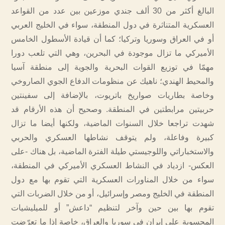
البالغ أكثر من 30 ألف جندي موزعين بين عدد من القواعد
العسكرية المتناثرة في دول المنطقة، سواء في الخليج العربي
أو في العراق وسوريا وتركيا؛ كما أن قيادة الأسطول الخامس
الأميركي ما تزال موجودة في البحرين، وهي التي تلعب دورا
مهمّا في توزيع القوات البحرية والجوية إلى منطقة آسيا
والمحيط الهندي؛ ناهيك عن منظومات الدفاع الجوي الصاروخي
وخاصة بطاريات صواريخ باتريوت، بالإضافة إلى سفينتين
حربيتين مرابطتين في المنطقة. وصحيح أن هذه الأرقام قد
شهدت تراجعا خلال السنوات الماضية، ولكنها أيضا ما تزال
كبيرة وفاعلة، ولم يتوقف نشاطها العسكري والحربي
والاستخباراتي واللوجيستي طيلة الفترة الماضية، بل هناك -على
العكس- ازدياد في النشاط العسكري الأميركي في المنطقة،
سواء من خلال المناورات العسكرية التي تقوم بها مع دول
المنطقة في الخليج ومصر وإسرائيل، أو من خلال الضربات التي
تقوم بها بين حين وآخر لتنظيم “داعش” أو للميليشيات
المحسوبة على إيران في سوريا والعراق، خاصة إذا ما تعرّضت