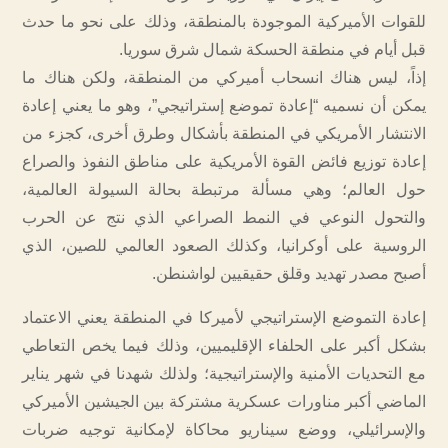
للقوات الأميركية الموجودة بالمنطقة، وذلك على نحو ما حدث
قبل أيام في منطقة الحسكة شمال شرق سوريا.
إذاً، ليس هناك انسحاب أميركي من المنطقة، ولكن هناك ما
يمكن أن نسميه “إعادة تموضع إستراتيجي”، وهو ما يعني إعادة
الانتشار الأمريكي في المنطقة بأشكال وطرق أخرى، كجزء من
إعادة توزيع فائض القوة الأمريكية على مناطق النفوذ والصراع
حول العالم؛ وهي مسألة مرتبطة بحالة السيولة العالمية،
والتحول النوعي في النمط الصراعي الذي نتج عن الحرب
الروسية على أوكرانيا، وكذلك الصعود العالمي للصين، الذي
أصبح مصدر تهديد وقلق حقيقيين لواشنطن.
إعادة التموضع الإستراتيجي لأميركا في المنطقة يعني الاعتماد
بشكل أكبر على الحلفاء الإقليميين، وذلك فيما يخص التعاطي
مع التحديات الأمنية والإستراتيجية؛ ولذلك شهدنا في شهر يناير
الماضي أكبر مناورات عسكرية مشتركة بين الجيشين الأميركي
والإسرائيلي، ووضع سيناريو محاكاة لإمكانية توجيه ضربات