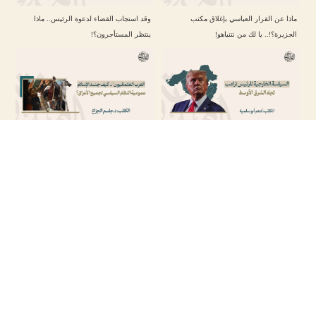
ماذا عن القرار العباسي بإغلاق مكتب
وقد استجاب القضاء لدعوة الرئيس.. ماذا
الجزيرة؟!.. يا لك من نتنياهو!
ينتظر المستأجرون؟!
السياسة الخارجية للرئيس ترامب تجاه الشرق
“العرب العثمانيون”.. كيف جسّد الإسلام عمومية
الأوسط
النظام السياسي لجميع الأعراق؟
إيران تتجنب مواجهة جديدة مع الولايات المتحدة
في موقعة أمستردام.. لم تسلم الجرّة هذه
مع عودة ترامب
المرة !