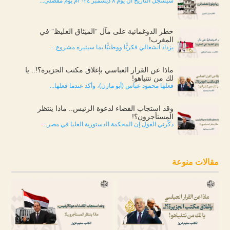
سيسجل التاريخ أن يوم ٨ ديسمبر ٢٠٢٤م يوم مفصلي...
خطر الدوغمائية على مآل “الميثاق الغليظ” في
المغرب!
يزداد انشغالي فكريًّا ووطنيًّا بما سيثيره مشروع...
ماذا عن القرار العباسي بإغلاق مكتب الجزيرة؟!.. يا
لك من نتنياهو!
فعلها محمود عباس (أبو مازن)، وأكد عندما فعلها...
وقد استجاب القضاء لدعوة الرئيس.. ماذا ينتظر
المستأجرون؟!
ذكّرني القول إن المحكمة الدستورية العليا في مصر...
مقالات منوعة