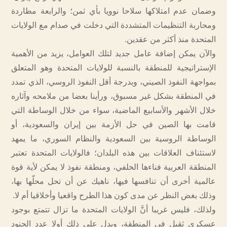
وضمان عدم امتلاكها سلاحا نوويا بأي ثمن؛ والرابعة مطاردة
ومحاربة التنظيمات المتشددة التي دخلت في صدام مع الولايات
المتحدة منذ أكثر من عقدين.
والآن يمكن إضافة عامل جديد لتلك العوامل، يزيد من الأهمية
الإستراتيجية للمنطقة بالنسبة للولايات المتحدة وهو المتعلق
بمواجهة النفوذ الصيني، وبدرجة أقل النفوذ الروسي، الذي تمدد
في المنطقة بشكل غير مسبوق، ورأينا بعضا من ملامحه وآثاره
خلال الأشهر والأسابيع الماضية، سواء من خلال الوساطة التي
قامت بها الصين في حل الأزمة بين إيران والسعودية، أو
الوساطة الروسية بين السعودية والنظام السوري، ما يمهد
لاستئناف العلاقات بين هذه البلدان؛ فالولايات المتحدة تعتبر
المنطقة العربية فناءها الخلفي، ومنطقة نفوذ لا يمكن لأية قوة
عالمية أخرى أن تنافسها فيها، ناهيك عن أن تحل محلّها بها،
وذلك بغض النظر عن مدى كون هذا الطرح واقعيا وأخلاقيا أم لا.
ولذلك، فليس غريبا أنَّ الولايات المتحدة ما تزال تتمتع بوجود
عسكري ثقيل في المنطقة، ويدل على ذلك أولا عدد الجنود