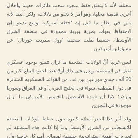
مختلفا لأنه لا يتعلق فقط بمجرد سحب طائرات حديثة وإحلال
أخرى قديمة محلها، وهو أمر لا يخلو من دلالات، ولكن أيضا لأنه
يأتي في إطار ما قيل إنه “خطة أميركية أوسع تدعو إلى
الاحتفاظ بقوات بحرية وبرية محدودة في منطقة الشرق
الأوسط”، حسبما نقلت صحيفة “وول ستريت جورنال” عن
مسؤولين أميركيين.
ليس غريبا أنَّ الولايات المتحدة ما تزال تتمتع بوجود عسكري
ثقيل في المنطقة، ويدل على ذلك أولا عدد الجنود البالغ أكثر من
30 ألف جندي موزعين بين عدد من القواعد العسكرية المتناثرة
في دول المنطقة، سواء في الخليج العربي أو في العراق وسوريا
وتركيا؛ كما أن قيادة الأسطول الخامس الأميركي ما تزال
موجودة في البحرين
وقد أثار هذا الخبر أسئلة كثيرة حول خطط الولايات المتحدة
للانسحاب من الشرق الأوسط، وما إذا كانت هذه المنطقة لم
تعد ذات أهمية إستراتيجية حقيقية لمصالح أميركا، خاصة وأن