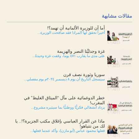
مقالات مشابهة
أما آن للوزيرة الألمانية أن تهمد؟!
أخيراً تحقق لها المراد! فقد صافحت الوزيرة...
غزة وجدليَّتا النصر والهزيمة
على مدى ما يقارب ٤٧١ يوماً، وقفت غزة وحيدةً...
سوريا وثورة نصف قرن
سيسجل التاريخ أن يوم ٨ ديسمبر ٢٠٢٤م يوم مفصلي...
خطر الدوغمائية على مآل “الميثاق الغليظ” في
المغرب!
يزداد انشغالي فكريًّا ووطنيًّا بما سيثيره مشروع...
ماذا عن القرار العباسي بإغلاق مكتب الجزيرة؟!.. يا
لك من نتنياهو!
فعلها محمود عباس (أبو مازن)، وأكد عندما فعلها...