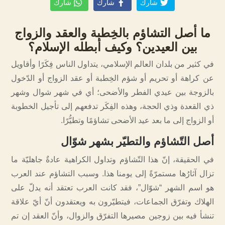
شارك
شارك
شارك
ما أصل التشاؤم بالخِطبة والعقد والزواج
بين العيدين؟ وكيف أبطله الإسلام؟
في كثير من بلدان العالم الإسلامي، يتداول الناس فِكَرًا وأقاويل
عن كراهة أو تحريم أو شؤم الخِطبة أو عقد الزواج أو الدّخول
بالزوجة بين عيدي الفطر والأضحى؛ أي في شهر شوال وشهر
ذي القعدة وذي الحجة، وهذه الفِكَر تدفعهم إلى تأجيل الخطوبة
أو الزواج إلى ما بعد عيد الأضحى تشاؤمًا وتطيُّرًا.
أصل التّشاؤم والتطيّر بشهر شوّال
في الحقيقة، إنّ هذا التّشاؤم وتداول الكراهية عادةٌ جاهليّة ما
تزال آثارُها مستمرّةً إلى يومنا هذا. وسبب التشاؤم عند العرب
هو اسم الشهر “شوّال”، فقد كانت العرب تعتقد أنه يدلّ على
الهلاك وتفرّق الجماعات، فيتطيّرون به ويعتقدون أنّ أيّ علاقة
تنشأ فيه بين زوجين مصيرها التفرّق والزوال، وأنّ العقد إن تم