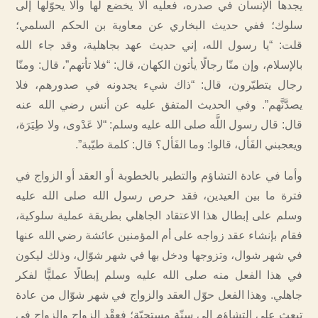
يجدها الإنسان في صدره، فعليه ألا يخضع لها وألا يحوّلها إلى
سلوك؛ ففي حديث البخاري عن معاوية بن الحكم السلمي؛
قلت: “يا رسول الله، إني حديث عهد بجاهلية، وقد جاء الله
بالإسلام، وإن منّا رجالًا يأتون الكهان، قال: “فلا تأتهم”، قال: ومنّا
رجال يتطيّرون، قال: “ذاك شيء يجدونه في صدورهم، فلا
يصدَّنَّهم”. وفي الحديث المتفق عليه عن أنس رضي الله عنه
قال: قال رسول اللَّه صلى الله عليه وسلم: “لا عَدْوى، ولا طِيَرَة،
ويعجبني الفَأل، قالوا: وما الفَأل؟ قال: كلمة طيّبة”.
وأما في عادة التشاؤم والتطير بالخطوبة أو العقد أو الزواج في
فترة ما بين العيدين، فقد حرص رسول الله صلى الله عليه
وسلم على إبطال هذا الاعتقاد الجاهلي بطريقة عملية سلوكية،
فقام بإنشاء عقد زواجه على أم المؤمنين عائشة رضي الله عنها
في شهر شوال، وتزوجها ودخل بها في شهر شوّال، وذلك ليكون
في هذا الفعل منه صلى الله عليه وسلم إبطالًا عمليًّا لفكر
جاهلي. وهذا الفعل حوّل العقد والزواج في شهر شوّال من عادة
تبعث على التشاؤم إلى سنّةٍ مستحبّة؛ فعقْد الزواج والزواج في