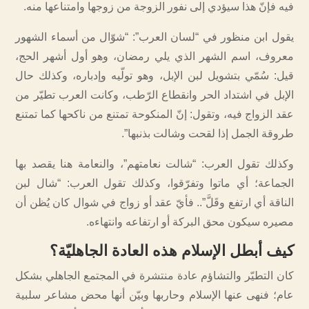
فيه فإنّ هذا سيؤدي إلى نفور الزوجة من زوجها وامتناعها منه.
يقول ابن منظور في “لسان العرب”: “شوّال من أسماء الشهور
معروف، اسم الشهر الذي يلي رمضان، وهو أول أشهر الحج،
قيل: سُمّي بتشويل لبن الإبل، وهو تولّيه وإدباره، وكذلك حال
الإبل في اشتداد الحر وانقطاع الرّطب، وكانت العرب تطيّر من
عقد الزواج فيه، وتقول: إنّ المنكوحة تمتنع من ناكحها كما تمتنع
طروقة الجمل إذا لقحت وشالت بذنبها”.
وكذلك تقول العرب: “شالت نعامتهم”، والنعامة هنا يقصد بها
الجماعة؛ أي ماتوا وتفرّقوا، وكذلك تقول العرب: “شال لبن
الناقة أي ارتفع وقَلَّ”.. فأيّ عقد أو زواج في شوال كان يُظن أن
مصيره سيكون محق البركة أو ارتفاعه وانتهاءه.
كيف أبطل الإسلام هذه العادة الجاهليّة؟
كان التطيّر والتشاؤم عادة منتشرة في المجتمع الجاهلي بشكل
عام؛ فنهى عنها الإسلام وحاربها وبيّن أنها محض مشاعر سلبية