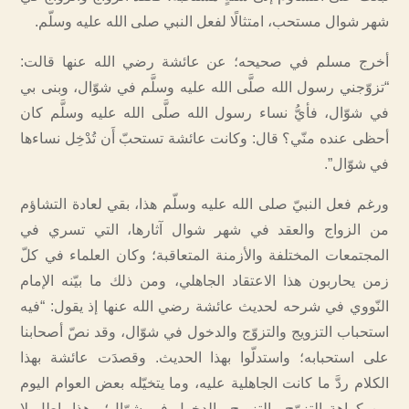
شهر شوال مستحب، امتثالًا لفعل النبي صلى الله عليه وسلّم.
أخرج مسلم في صحيحه؛ عن عائشة رضي الله عنها قالت:
“تزوّجني رسول الله صلَّى الله عليه وسلَّم في شوّال، وبنى بي
في شوّال، فأيُّ نساء رسول الله صلَّى الله عليه وسلَّم كان
أحظى عنده منّي؟ قال: وكانت عائشة تستحبّ أَن تُدْخِل نساءها
في شوّال”.
ورغم فعل النبيّ صلى الله عليه وسلّم هذا، بقي لعادة التشاؤم
من الزواج والعقد في شهر شوال آثارها، التي تسري في
المجتمعات المختلفة والأزمنة المتعاقبة؛ وكان العلماء في كلّ
زمن يحاربون هذا الاعتقاد الجاهلي، ومن ذلك ما بيّنه الإمام
النّووي في شرحه لحديث عائشة رضي الله عنها إذ يقول: “فيه
استحباب التزويج والتزوّج والدخول في شوّال، وقد نصّ أصحابنا
على استحبابه؛ واستدلّوا بهذا الحديث. وقصدَت عائشة بهذا
الكلام ردَّ ما كانت الجاهلية عليه، وما يتخيّله بعض العوام اليوم
من كراهة التزوّج والتزويج والدخول في شوّال؛ وهذا باطل لا