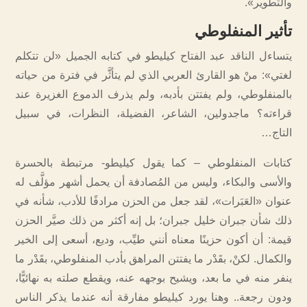
والتطوير».
تأثير المنفلوطي
يتساءل الناقد عبد الفتاح كيليطو في كتابه الجميل «لن تتكلم
لغتي»: منْ هو القارئ العربي الذي لم يتأثَّر في فترة من حياته
بالمنفلوطي، ولم يفتتن بأدبه، ولم يذرف الدموع الغزيرة عند
قراءته؟ ماجدولين، الشاعر، الفضيلة، النظرات، في سبيل
التاج…
كتابات المنفلوطي – كما يقول كيليطو- مرتبطة بالحسرة
والأسى والبكاء، وليس من المُصادفة أن يحمل أشهر مؤلَّف له
عنوان «العَبَرات»، لقد جعل من الحزن مرادفًا للأدب، شأنه في
ذلك شأن جبران خليل جبران؛ بل إنه أكثر من ذلك صيَّر الحزن
قيمة: أن أكون حزينًا معناه أنني طيِّب، وديع، أسعى إلى الخير
والكمال.‫ لكنْ، بقَدْر ما يفتتن المراهق بأدب المنفلوطي، بقَدْر ما
ينفر منه في ما بعد، ويشيح بوجهه عنه، ويقطع صلته به نهائيًّا،
ودون رجعة.. وهنا يورد كيليطو مفارقة أنه عندما يذكر الناس