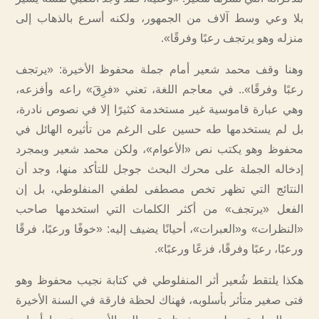
بلا وعي وسط آلاف من الجمهور، ولكنه أسرع بالذهاب إلى
منزله وهو يرتجف رعبًا وفرقًا».
وهنا وقف محمد شعير أمام جملة محفوظ الأخيرة: «يرتجف
رعبًا وفرقًا».. في معاجم اللغة، تعني «فرِقَ» راعه وأفزعه،
وهي عبارة قاموسية غير مستخدمة كثيرًا إلا في نصوص نادرة،
بل لم يستخدمها طه حسين على الرغم من تأثيره الهائل في
محفوظ وهو يكتب نص «الأعوام»، ولكن محمد شعير وبمجرد
إدخاله الجملة على محرك البحث جوجل للتأكد منها، وجد أن
النتائج التي تظهر تخص مصطفى لطفي المنفلوطي، بل إن
الفعل «يرتجف» من أكثر الكلمات التي استخدمها صاحب
«النظرات» و«العبرات»، أحيانًا يضيف إليه: «خوفًا ورعبًا، فرقًا
ورعبًا، رعبًا وفرقًا، فزعًا ورعبًا».
هكذا يلتقط شُعير أثر المنفلوطي في كتابة نجيب محفوظ وهو
فتى صغير متأثر بأسلوبه، فهناك لحظة فارقة في السنة الأخيرة