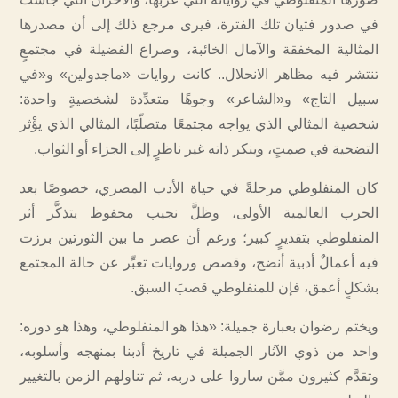
في صدور فتيان تلك الفترة، فيرى مرجع ذلك إلى أن مصدرها
المثالية المخفقة والآمال الخائبة، وصراع الفضيلة في مجتمعٍ
تنتشر فيه مظاهر الانحلال.. كانت روايات «ماجدولين» و«في
سبيل التاج» و«الشاعر» وجوهًا متعدِّدة لشخصيةٍ واحدة:
شخصية المثالي الذي يواجه مجتمعًا متصلّبًا، المثالي الذي يؤْثر
التضحية في صمتٍ، وينكر ذاته غير ناظرٍ إلى الجزاء أو الثواب.
كان المنفلوطي مرحلةً في حياة الأدب المصري، خصوصًا بعد
الحرب العالمية الأولى، وظلَّ نجيب محفوظ يتذكَّر أثر
المنفلوطي بتقديرٍ كبير؛ ورغم أن عصر ما بين الثورتين برزت
فيه أعمالٌ أدبية أنضج، وقصص وروايات تعبِّر عن حالة المجتمع
بشكلٍ أعمق، فإن للمنفلوطي قصبَ السبق.
ويختم رضوان بعبارة جميلة: «هذا هو المنفلوطي، وهذا هو دوره:
واحد من ذوي الآثار الجميلة في تاريخ أدبنا بمنهجه وأسلوبه،
وتقدَّم كثيرون ممَّن ساروا على دربه، ثم تناولهم الزمن بالتغيير