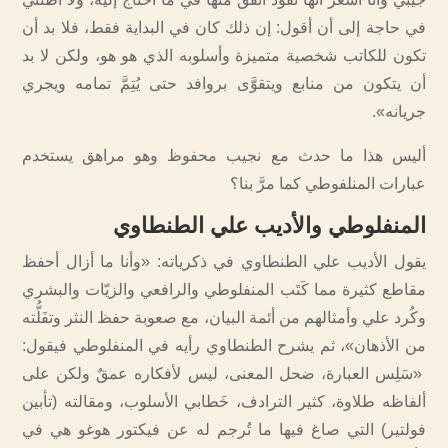
في حاجة إلى أن أقول: إن ذلك كان في البداية فقط، فلا بد أن
تكون للكاتب شخصية متميزة وأسلوبه الذي هو هو، ولكن لا بد
أن يتكون من منابع ويتقوَّى بروافد حتى يُتِمَّ تمامه ويجري
جريانه».
أليس هذا ما حدث مع نجيب محفوظ وهو مراهق يستخدم
عبارات المنلفوطي كما مرَّ بنا؟
المنفلوطي والأديب علي الطنطاوي
يقول الأديب علي الطنطاوي في ذكرياته: «وأنا ما أزال أحفظ
مقاطع كثيرة مما كَتَب المنفلوطي والرافعي والزيّات والبشري
وكُرد علي وأمثالهم من أئمة البيان، مع صعوبة حفظ النثر وتفَلُّته
من الأذهان»، ثم يشرح الطنطاوي رأيه في المنفلوطي فيقول:
«سَلِس العبارة، ضحل المعنى، ليس لأفكاره عمقٌ ولكن على
ألفاظه طلاوة، كثير الترادف، خَطابي الأسلوب، ومقالته (تأبين
فولتير) التي صاغ فيها ما تُرجم له عن فيكتور هوغو هي في