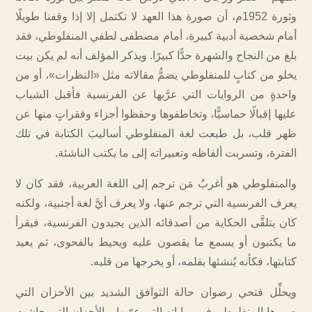
وثورة 1952م، أن صورة هذا العهد لا تكتمل إلا إذا وقفنا طويلًا
أمام شخصية أدبية كبيرة، أمام مصطفى لطفي المنفلوطي، فقد
بلغ من النجاح والشهرة حدًّا كبيرًا. ويذكر المؤلف أنه لم يكن بيت
يخلو من كتابٍ للمنفلوطي يضمُّ مقالاته مثل «النظرات»، أو من
واحدةٍ من الروايات التي عرَّبها عن الفرنسية فأقبل الشباب
عليها إقبالًا حماسيًّا، وتخاطفوها وحفظوا أجزاء وفقراتٍ منها عن
ظهر قلب، بل طبعت لغة المنفلوطي أساليبَ الكتابة في تلك
الفترة، وتسربت ألفاظه وتعبيراته إلى ما يكتب الناشئة.
والمنفلوطي هو أغربُ مَن ترجم إلى اللغة العربية، فقد كان لا
يعرف الفرنسية التي ترجم عنها، ولا يعرف أيَّ لغة أجنبية، ولكنه
كان يتلقَّى الحكاية من أصدقائه الذين يجيدون الفرنسية، فيقرأ
ما يكتبون أو يسمع ما يقصون عليه ويحيط بالفحوى، ثم يعيد
كتابتها، فكأنه يُنشئها بقلمه، أو يخرجها من قلبه.
ويحلِّل فتحي رضوان حالة التوافق الشديد بين الأحزان التي
صورها المنفلوطي في رواياته التي عرّبها، والأحزان التي جاشت