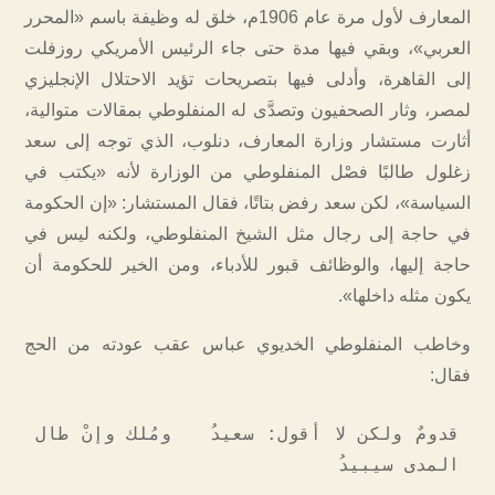
المعارف لأول مرة عام 1906م، خلق له وظيفة باسم «المحرر
العربي»، وبقي فيها مدة حتى جاء الرئيس الأمريكي روزفلت
إلى القاهرة، وأدلى فيها بتصريحات تؤيد الاحتلال الإنجليزي
لمصر، وثار الصحفيون وتصدَّى له المنفلوطي بمقالات متوالية،
أثارت مستشار وزارة المعارف، دنلوب، ‏الذي توجه إلى سعد
زغلول طالبًا فصْل المنفلوطي من الوزارة لأنه «يكتب في
السياسة»، لكن سعد رفض بتاتًا، فقال المستشار: «إن الحكومة
في حاجة إلى رجال مثل الشيخ المنفلوطي، ولكنه ليس في
حاجة إليها، والوظائف قبور للأدباء، ومن الخير للحكومة أن
يكون مثله داخلها».
وخاطب المنفلوطي الخديوي عباس عقب عودته من الحج
فقال:
قدومٌ ولكن لا أقول: سعيدُ   ومُلك وإنْ طال 
المدى سيبيدُ