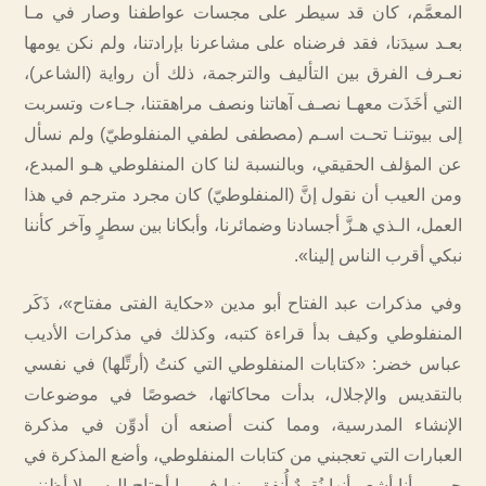
المعمَّم، كان قد سيطر على مجسات عواطفنا وصار في مـا
بعـد سيدَنا، فقد فرضناه على مشاعرنا بإرادتنا، ولم نكن يومها
نعـرف الفرق بين التأليف والترجمة، ذلك أن رواية (الشاعر)،
التي أخَذَت معهـا نصـف آهاتنا ونصف مراهقتنا، جـاءت وتسربت
إلى بيوتنـا تحـت اسـم (مصطفى لطفي المنفلوطيّ) ولم نسأل
عن المؤلف الحقيقي،‫ وبالنسبة لنا كان المنفلوطي هـو المبدع،
ومن العيب أن نقول إنَّ (المنفلوطيّ) كان مجرد مترجم في هذا
العمل، الـذي هـزَّ أجسادنا وضمائرنا، وأبكانا بين سطرٍ وآخر كأننا
نبكي أقرب الناس إلينا».
‏وفي مذكرات عبد الفتاح أبو مدين «حكاية الفتى مفتاح»، ذَكَر
المنفلوطي وكيف بدأ قراءة كتبه، وكذلك في مذكرات الأديب
عباس خضر: «كتابات المنفلوطي التي كنتُ (أرتِّلها) في نفسي
بالتقديس والإجلال، بدأت محاكاتها، خصوصًا في موضوعات
الإنشاء المدرسية، ومما كنت أصنعه أن أدوِّن في مذكرة
العبارات التي تعجبني من كتابات المنفلوطي، وأضع المذكرة في
جيبي وأنا أشعر أنها نُقودٌ أُنفق منها في ما أحتاج إليه،‫ ولا أظنني