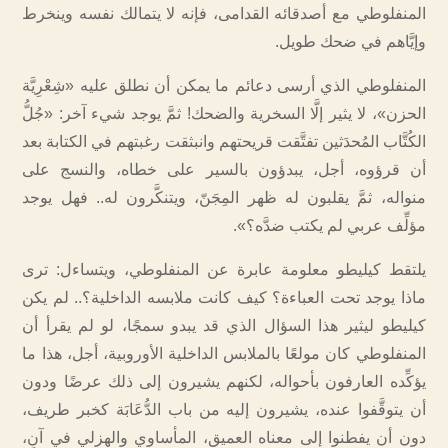
المنفلوطي مع أصدقائه القدامى، فإنه لا يتمالك نفسه وينخرط
وإيَّاهم في ضحك طويل.
المنفلوطي الذي أرسى دعائم ما يمكن أن نطلق عليه «شِعْرِيَّة
الحزن»، لا يثير إلَّا السخرية والضحك! ثمَّ يوجد شيء آخر: «جُلُّ
الكُتَّاب المُحدَثين تفتَّقت قريحتهم وانبثقت رغبتهم في الكتابة بعد
أن قرؤوه، أجل، يبدؤون بالسير على خطاه، والنسج على
منواله، ثمَّ يقلبون له ظهر المِجَنّ، ويتنكَّرون له.. فهل يوجد
مؤلِّف عربي لم يكتب ضدَّه؟».
يلتقط كيليطو معلومة عابرة عن المنفلوطي، ويتساءل: ترى
ماذا يوجد تحت العباءة؟ كيف كانت ملابسه الداخلية؟.. لم يكن
كيليطو ليثير هذا السؤال الذي قد يبدو سمجًا، لو لم يقرأ أن
المنفلوطي كان مولعًا بالملابس الداخلية الأوروبية، أجل، هذا ما
يؤكِّده العارفون بأحواله، لكنهم يشيرون إلى ذلك عرضًا ودون
أن يتوقَّفوا عنده، يشيرون إليه من باب الدُّعَابَة كخبر طريف،
دون أن يفطنوا إلى معناه العميق، المأساوي والهزلي في آنٍ،