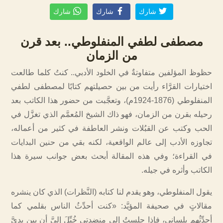
شارك
شارك
شارك
مصطفى لطفي المنفلوطي.. بعد قرن
من الزمان
حظوظ المؤلفين متفاوتةٌ في الخلود الأدبي.. كنتُ كلما طالعت
اختيارات القرَّاء رأيت من بين حصيلتهم كتابًا لمصطفى لطفي
المنفلوطي (1876-1924م)، وتعجَّبت من حضور هذا الكاتب بعد
رحيله بقرن من الزمان، فهو ذاك الشيخ المُعمَّم الذي تغزَّل في
الحب وكتب عن القبُلات ونشر العاطفة في كثير من أعماله،
تجاوزه الأدب إلى عالم الواقعية، لكنه بقي من حنين البدايات
في القراءة؛ وفي هذه المقالة أبحث بعض جوانب سيرة هذا
الكاتب وأثره في جيله.
يقول المنفلوطي، وهو يقدم لنا كتابه (النَّظرات) الذي كان ينشره
مقالاتٍ في صحيفة المؤيَّد: «كنت أحدِّثُ الناس بقلمي كما
أحدِّثُهم بلساني، فإذا جلستُ إلى منضدتي خُيِّلَ إليَّ أن بين يديَّ