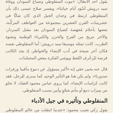
يقول أحد الأبطال: «موت المنفلوطي وضياع السودان ووفاة
سيد درويش أسْوَد أيام حياتنا»، ويفسر صلاح عيسى ذلك بأن
المنفلوطي ارتبط في وجدان الجيل الذي كان شابًّا في
عشرينيات القرن العشرين بمجموعة من العواطف المركَّبة،
بعضها بأحلام مُجهَضة كضياع السودان بعد مقتل السردار،
والآخر مزيج من الفرح والحزن والكبرياء الوطنية ونشوة
الطرب، كانت تمثله موسيقا سيد درويش؛ أما المنفلوطي نفسه
فكان آخر صيحة في أدب الإنشاء والخواطر، إذ يجد الكاتب
فرصة ليُزخْرف اللفظ ويوشي الفكرة ببعض المحسّنات.
قال عنه يحيى حقي إنه «أكبر مسؤول عن دموع مآقينا وزفرات
صدورنا»، ولم يكن هذا هو التأثير الوحيد كما سنرى للرجل، فقد
كانت كراسات الإنشاء، كما يروي عباس محمود العقاد، لا تخلو
من مِيزاب دمع أو مأتم شجْوٍ وأنين بسبب المنفلوطي.
المنفلوطي وتأثيره في جيل الأدباء
يقول زكي نجيب محمود: «‏عندما انتقلت من عالم المنفلوطي