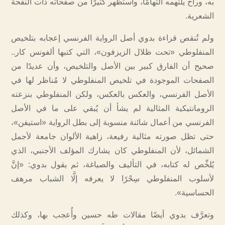
به، وراح يلتهمه التهامًا، واستظهر كثيرًا من صفحاته ذات النفحة
الشعرية.
ولم تُنقص قراءة بدوي أصل الرواية الفرنسي إعجابه بتلخيص
المنفلوطي «تحت ظلال الزيزفون»، التي كتبها ألفونس كار..
صحيح أن الفارق كبير بين الأصل والتلخيص، وأن عديدًا من
الصفحات الموجودة في تلخيص المنفلوطي لا مُناظر لها في
الأصل الفرنسي، والعكس بالعكس، ولكن المنفلوطي بنزعته
الرومانتيكية المثالية لم يشأ أن يُبقي على ما في الأصل
الفرنسي من أعمال شائنة منسوبة إلى بطل الرواية «استيفن»،
حتى تظل صورته مثالية رفيعة، زاهية الألوان جامعة لأجمل
الشمائل، لأن المنفلوطي كان يشارك المؤلف الأجنبي، الذي
يُلخِّص له كتابه، في التأليف والصياغة، ثم يقول بدوي: «إنَّ
لأسلوب المنفلوطي سِحْرًا لا يعرفه إلَّا الشباب مرهف
الحساسية».
وتعرَّف بدوي أيضًا مقالات طه حسين وأُعجب بها، وكذلك