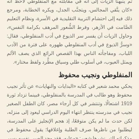
ثم ينبهنا الزيات إلى أنه في مقابلته مع المنفلوطي لاحظ أنه
«كان يتَّقي المجالس، ويتجنَّب الجدل، ويكره الخطابة، ومرجع
ذلك فيه إلى احتشام التربية التقليدية في الأسرة، ونظام التعليم
الصَّامت في الأزهر، وفرط الشُّعور المرهف بكرامة النفس»،
وحاول الزيات أن يفسر سر الذيوع في أدب المنفلوطي، فقال:
«وسرُّ الذيوع في أدب المنفلوطي ظهوره على فترة من الأدب
اللباب، ومفاجأته الناس بهذا القصص الرائع الذي يصف الألم
ويمثل العيوب، في أسلوب طلي وسياق مطَّرد ولفظ مختار».
المنفلوطي ونجيب محفوظ
يحكي محمد شعير في كتابه «البدايات والنهايات» عن تأثر نجيب
محفوظ وهو طالب في المدرسة بالمنفلوطي، فبينما تزداد ثورة
1919 اشتعالًا، وتنتشر في كل أرجاء مصر، كان الطفل الصغير
نجيب في مدرسته ينتظر انتهاء اليوم الدراسي ليعود إلى منزله،
لكن حدث ما لم يكن متوقعًا، إذ هجم الإنجليز على المدرسة،
ليطلبوا من ناظرها صرف الطلبة وإغلاقها؛ يقول محفوظ في
مذكراته التي نشرها شعير: «وعليه، فقد وجد الصبي نفسه يسير