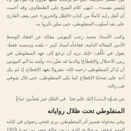
إبليس نفسه»… انتهى كلام الشيخ علي الطنطاوي، وقد أحببت
أن أنقل رأيه كاملًا من كتاب «الظل والحرور» حتى يقف القارئ
على نقد أسلوب المنفلوطي، حتى ممَّن تأثروا به.
وكتب الأستاذ محمد رجب البيومي مقالة عن افتقاد الوسط
الأدبي المقالة الذاتية، ففاجأه أستاذ كبير – بلقبه ومنصبه فقط-
يقول في تأفُّف: «إنك تريد أن ترجع إلى عهد المنفلوطي في
زمن الاحتلال والإقطاع! والدنيا قد تغيَّرت». وأشد ما آلم البيومي
أن يُذكر المنفلوطي -رحمه الله- مقرونًا بعهد الإقطاع، إذ لم يبكِ
أحد على ضحايا الإقطاع كما بكى المنفلوطي، حتى قال شوقي
في رثائه:
مَن شـوَّه الـدنيـا إليك فلم تجدْ في المُلكِ غيرَ مُعذَّبينَ جياعْ
المنفلوطي تحت ظلال رواياته
وفي محاولة تفسير أثر المنفلوطي، يرى فتحي رضوان في كتابه
المهم «عصر ورجال»، الذي درس حالة مصر بين ثورة 1919