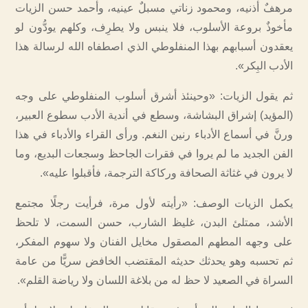
مرهفٌ أذنيه، ومحمود زناتي مسبلٌ عينيه، وأحمد حسن الزيات
مأخوذٌ بروعة الأسلوب، فلا ينبس ولا يطرِف، وكلهم يودُّون لو
يعقدون أسبابهم بهذا المنفلوطي الذي اصطفاه الله لرسالة هذا
الأدب البِكر».
ثم يقول الزيات: «وحينئذ أشرق أسلوب المنفلوطي على وجه
(المؤيد) إشراق البشاشة، وسطع في أندية الأدب سطوع العبير،
ورنَّ في أسماع الأدباء رنين النغم. ورأى القراء والأدباء في هذا
الفن الجديد ما لم يروا في فقرات الجاحظ وسجعات البديع، وما
لا يرون في غثاثة الصحافة وركاكة الترجمة، فأقبلوا عليه».
‏يكمل الزيات الوصف: «رأيته لأول مرة، فرأيت رجلًا مجتمع
الأشد، ممتلئ البدن، غليظ الشارب، حسن السمت، لا تلحظ
على وجهه المطهم المصقول مخايل الفنان ولا سهوم المفكر،
ثم تحسبه وهو يحدثك حديثه المقتضب الخافض سريًّا من عامة
السراة في الصعيد لا حظ له من بلاغة اللسان ولا رياضة القلم».