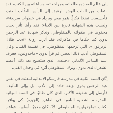
إلى عالم العقاد بمطالعاته، ومراجعاته، وساعاته بين الكتب، فقد
انتقلت من القلب الهش الرقيق إلى الرأس الصُّلب العنيد،
فأحسست نضجًا فكريًّا ينمو معي ويزداد في خطوات سريعة»،
وليست هذه الشهادة نادرة بين الأدباء؛ فقد رأينا تأثر نجيب
محفوظ في طفولته بالمنفلوطي، ونذكر شهادة عبد الرحمن
بدوي كما حكاها في مذكراته، فقد أثرت رواية «تحت ظلال
الزيزفون»، التي ترجمها المنفلوطي، في نفسية الفتى، وكان
المنفلوطي أديب ذلك العصر، ثم قرأ بدوي «ماجدولين» فعرف
اسم الشاعر الألماني «جيته»، الذي سيُصبح بعد ذلك أعظم
الشعراء لدى بدوي، وترك المنفلوطي أثره في وجدان الفتى.
إبَّان السنة الثانية في مدرسة فارسكو الابتدائية انبعثت في نفس
عبد الرحمن بدوي نزعة حادة إلى الأدب، بل وإلى التأليف!
فأرسل إلى شقيقه الأكبر، الذي كان طالبًا في السنة النهائية
بالمدرسة الشعبية الثانوية في القاهرة (الجيزة)، كي يوافيه
بكتاب «ماجدولين» للمنفلوطي، لأنّه كان معجبًا بأسلوبه، فوافاه