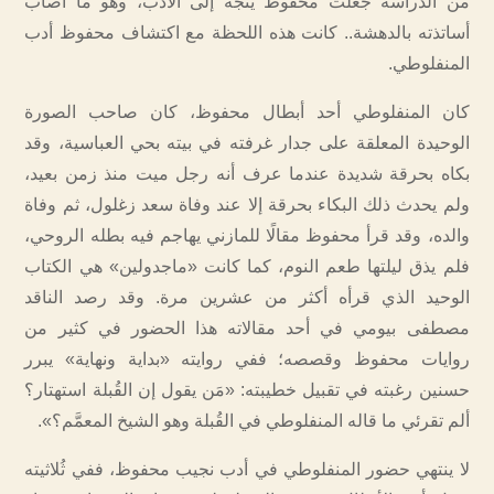
من الدراسة جعلت محفوظ يتجه إلى الأدب، وهو ما أصاب
أساتذته بالدهشة.. كانت هذه اللحظة مع اكتشاف محفوظ أدب
المنفلوطي.
‏كان المنفلوطي أحد أبطال محفوظ، كان صاحب الصورة
الوحيدة المعلقة على جدار غرفته في بيته بحي العباسية، وقد
بكاه بحرقة شديدة عندما عرف أنه رجل ميت منذ زمن بعيد،
ولم يحدث ذلك البكاء بحرقة إلا عند وفاة سعد زغلول، ثم وفاة
والده، وقد قرأ محفوظ مقالًا للمازني يهاجم فيه بطله الروحي،
فلم يذق ليلتها طعم النوم، كما كانت «ماجدولين» هي الكتاب
الوحيد الذي قرأه أكثر من عشرين مرة. وقد رصد الناقد
مصطفى بيومي في أحد مقالاته هذا الحضور في كثير من
روايات محفوظ وقصصه؛ ففي روايته «بداية ونهاية» يبرر
حسنين رغبته في تقبيل خطيبته: «مَن يقول إن القُبلة استهتار؟
ألم تقرئي ما قاله المنفلوطي في القُبلة وهو الشيخ المعمَّم؟».
لا ينتهي حضور المنفلوطي في أدب نجيب محفوظ، ففي ثُلاثيته