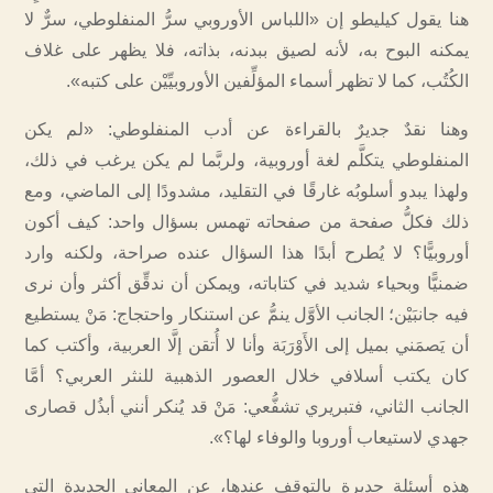
هنا يقول كيليطو إن «اللباس الأوروبي سرُّ المنفلوطي، سرٌّ لا
يمكنه البوح به، لأنه لصيق ببدنه، بذاته، فلا يظهر على غلاف
الكُتُب، كما لا تظهر أسماء المؤلِّفين الأوروبيِّيْن على كتبه».
وهنا نقدٌ جديرٌ بالقراءة عن أدب المنفلوطي: «لم يكن
المنفلوطي يتكلَّم لغة أوروبية، ولربَّما لم يكن يرغب في ذلك،
ولهذا يبدو أسلوبُه غارقًا في التقليد، مشدودًا إلى الماضي، ومع
ذلك فكلُّ صفحة من صفحاته تهمس بسؤال واحد: كيف أكون
أوروبيًّا؟ لا يُطرح أبدًا هذا السؤال عنده صراحة، ولكنه وارد
ضمنيًّا وبحياء شديد في كتاباته، ويمكن أن ندقِّق أكثر وأن نرى
فيه جانبَيْن؛ الجانب الأوَّل ينمُّ عن استنكار واحتجاج: مَنْ يستطيع
أن يَصمَني بميل إلى الأَوْرَبَة وأنا لا أُتقن إلَّا العربية، وأكتب كما
كان يكتب أسلافي خلال العصور الذهبية للنثر العربي؟ أمَّا
الجانب الثاني، فتبريري تشفُّعي: مَنْ قد يُنكر أنني أبذُل قصارى
جهدي لاستيعاب أوروبا والوفاء لها؟».
هذه أسئلة جديرة بالتوقف عندها، عن المعاني الجديدة التي