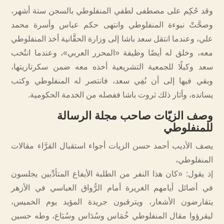
وقد حُكِم على مصطفى لطفي المنفلوطي بالسجن ستة أشهر،
وصحَّتْ نبوءة المنفلوطي وانتهى حكم عباس وأسرة محمد
علي، ‏وعندما انتقل سعد باشا إلى وزارة الحقَّانية أخذ المنفلوطي
معه، وخلق له أيضًا وظيفة «المحرر العربي»، وعندما انتُخب
سعد وكيلًا للجمعية التشريعية أخذه معه ضمن سكرتاريتها،
وبقي فيها إلى أن نُفِي سعد، فانتصر له المنفلوطي وكتب
يسانده، وأثار ذلك ثروت باشا ففصله من الخدمة الحكومية.
وصف الزيّات صاحب مجلة الرسالة
للمنفلوطي
‏يصف الأديب أحمد حسن الزيات أجواء استقبال القرَّاء مقالات
المنفلوطي،
إذ يقول: «كان هذا النفر من الطلبة الأيفاع المتأدِّبين يجلسون
في أصائل أيامهم الغريرة أمام الرُّواق العباسي في الأزهر
يتقارضون الأشعار، ويترقبون جريدة المؤيد يوم الخميس،
ليقرؤوا مقال المنفلوطي خُمَاس وسُدَاس وسُبَاع، وطه حسين