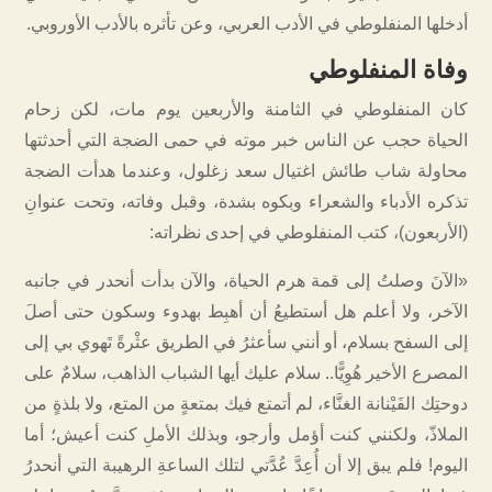
أدخلها المنفلوطي في الأدب العربي، وعن تأثره بالأدب الأوروبي.
وفاة المنفلوطي
كان المنفلوطي في الثامنة والأربعين يوم مات، لكن زحام
الحياة حجب عن الناس خبر موته في حمى الضجة التي أحدثتها
محاولة شاب طائش اغتيال سعد زغلول، وعندما هدأت الضجة
تذكره الأدباء والشعراء وبكوه بشدة، وقبل وفاته، وتحت عنوانِ
(الأربعون)، كتب المنفلوطي في إحدى نظراته:
«الآنَ وصلتُ إلى قمة هرم الحياة، والآن بدأت أنحدر في جانبه
الآخر، ولا أعلم هل أستطيعُ أن أهبِط بهدوء وسكون حتى أصلَ
إلى السفح بسلام، أو أنني سأعثرُ في الطريق عثْرةً تَهوي بي إلى
المصرع الأخير هُوِيًّا.. سلام عليك أيها الشباب الذاهب، سلامٌ على
دوحتِك الفَيْنانة الغنَّاء، لم أتمتع فيك بمتعةٍ من المتع، ولا بلذةٍ من
الملاذّ، ولكنني كنت أؤمل وأرجو، وبذلك الأملِ كنت أعيش؛ أما
اليوم! فلم يبق إلا أن أُعِدَّ عُدَّتي لتلك الساعةِ الرهيبة التي أنحدرُ