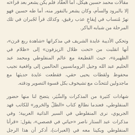
مقالات محمد حسين هيكل، أما العقَّاد فلم يكن يشعر بعد قراءته
إلا بالبرود والسأم، وكان يشعر بالنفور منه، أما طه حسين فهو
نهرٌ مُنساب في إيقاعٍ عذب رقيق، وكذلك قرأ لجُبران في تلك
المرحلة من شبابه الباكر.
وتحكي الأديبة عايدة الشريف في مذكراتها «شاهدة ربع قرن»،
أنها انقلبت من «تحت ظلال الزيزفون» إلى «ظلام في
الظهيرة»، حيث القطيعة مع عالم المنفلوطي ومحمد عبد
الحليم عبد الله وجيل الرومانسيين الحالمين إلى واقعية نجيب
محفوظ ولقطات يحيى حقي، فقطعت عايدة حديثها مع
ماجدولين لتتحدَّث مع تشيخوف بكل قسوة التصوير ودقته.
شهادات كثيرة من المذكرات والسِّيَر، يتضح لنا منها حضور
المنفلوطي، فعندما نطالع كتاب «الظلّ والحَرور» للكاتب فهد
الجريوي، نرى المنفلوطي في السير الذاتية العربية؛ وفي
مذكرات عبد الستار ناصر «حياتي في قصصي»، يقول: «قرأنا
المنفلوطي وبكينا معه في (العبرات)، أذكر أن هذا الرجل