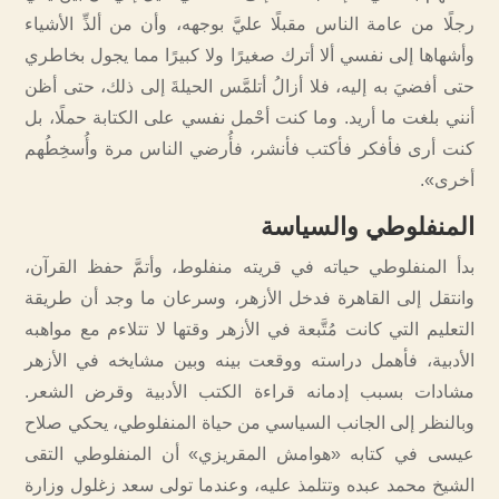
رجلًا من عامة الناس مقبلًا عليَّ بوجهه، وأن من ألذِّ الأشياء
وأشهاها إلى نفسي ألا أترك صغيرًا ولا كبيرًا مما يجول بخاطري
حتى أفضيَ به إليه، فلا أزالُ أتلمَّس الحيلةَ إلى ذلك، حتى أظن
أنني بلغت ما أريد. وما كنت أحْمل نفسي على الكتابة حملًا، بل
كنت أرى فأفكر فأكتب فأنشر، فأُرضي الناس مرة وأُسخِطُهم
أخرى».
المنفلوطي والسياسة
بدأ المنفلوطي حياته في قريته منفلوط، وأتمَّ حفظ القرآن،
وانتقل إلى القاهرة فدخل الأزهر، وسرعان ما وجد أن طريقة
التعليم التي كانت مُتَّبعة في الأزهر وقتها لا تتلاءم مع مواهبه
الأدبية، فأهمل دراسته ووقعت بينه وبين مشايخه في الأزهر
مشادات بسبب إدمانه قراءة الكتب الأدبية وقرض الشعر.
وبالنظر إلى الجانب السياسي من حياة المنفلوطي، يحكي صلاح
عيسى في كتابه «هوامش المقريزي» أن المنفلوطي التقى
الشيخ محمد عبده وتتلمذ عليه، ‏‏وعندما تولى سعد زغلول وزارة