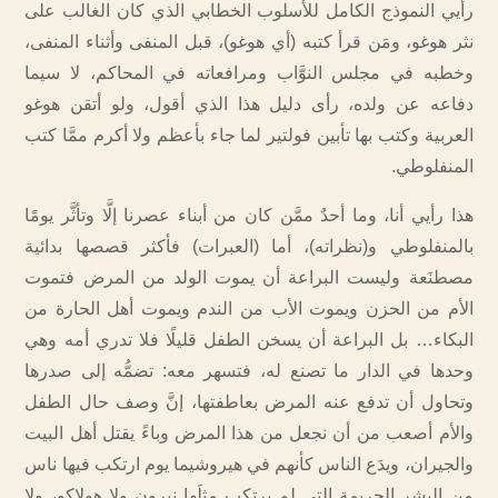
رأيي النموذج الكامل للأسلوب الخطابي الذي كان الغالب على
نثر هوغو، ومَن قرأ كتبه (أي هوغو)، قبل المنفى وأثناء المنفى،
وخطبه في مجلس النوَّاب ومرافعاته في المحاكم، لا سيما
دفاعه عن ولده، رأى دليل هذا الذي أقول، ولو أتقن هوغو
العربية وكتب بها تأبين فولتير لما جاء بأعظم ولا أكرم ممَّا كتب
المنفلوطي.
هذا رأيي أنا، وما أحدٌ ممَّن كان من أبناء عصرنا إلَّا وتأثَّر يومًا
بالمنفلوطي و(نظراته)، أما (العبرات) فأكثر قصصها بدائية
مصطنَعة وليست البراعة أن يموت الولد من المرض فتموت
الأم من الحزن ويموت الأب من الندم ويموت أهل الحارة من
البكاء… بل البراعة أن يسخن الطفل قليلًا فلا تدري أمه وهي
وحدها في الدار ما تصنع له، فتسهر معه: تضمُّه إلى صدرها
وتحاول أن تدفع عنه المرض بعاطفتها، إنَّ وصف حال الطفل
والأم أصعب من أن نجعل من هذا المرض وباءً يقتل أهل البيت
والجيران، ويدَع الناس كأنهم في هيروشيما يوم ارتكب فيها ناس
من البشر الجريمة التي لم يرتكب مثلَها نيرون ولا هولاكو، ولا