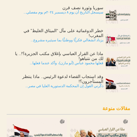
سوريا وثورة نصف قرن
سيسجل التاريخ أن يوم ٨ ديسمبر ٢٠٢٤م يوم مفصلي...
خطر الدوغمائية على مآل “الميثاق الغليظ” في
المغرب!
يزداد انشغالي فكريًّا ووطنيًّا بما سيثيره مشروع...
ماذا عن القرار العباسي بإغلاق مكتب الجزيرة؟!.. يا
لك من نتنياهو!
فعلها محمود عباس (أبو مازن)، وأكد عندما فعلها...
وقد استجاب القضاء لدعوة الرئيس.. ماذا ينتظر
المستأجرون؟!
ذكّرني القول إن المحكمة الدستورية العليا في مصر...
مقالات منوعة