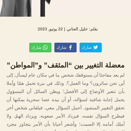
بقلم: خليل العناني
| 22 يونيو, 2023
شارك
شارك
شارك
معضلة التغيير بين “المثقف” و”المواطن”
لم يعد مفاجئا أن يستوقفك شخص ما في مكان عام ليسأل: إلى
أين نحن سائرون؟ وما العمل؟. وذلك في نبرة تحمل همّا وأملا
بأن تتغير الأوضاع إلى الأفضل؛ ويظن السائل أن المسؤول
يحمل إجابة شافية لسؤاله، أو أن بيده عصا سحرية يمكنها أن
تحقق التغيير المنشود. أحمل السؤال معي، فيلقاني شخص أخر
فيطرح السؤال نفسه، فيزداد الأمر صعوبة، ويزداد الهمّ، ولا
أملك أمامه إلا الصمت؛ وأشعر أحيانا بأن الأمر يتجاوز مجرد