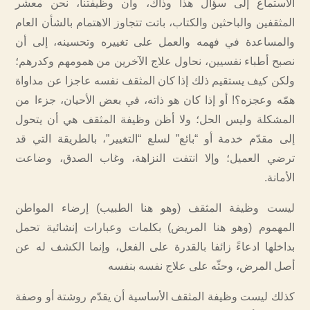
الاستماع إلى سؤال هذا وذاك، وأن وظيفتنا، نحن معشر
المثقفين والباحثين والكتاب، باتت تتجاوز الاهتمام بالشأن العام
والمساعدة في فهمه والعمل على تغييره وتحسينه، إلى أن
نصبح أطباء نفسيين، نحاول علاج الآخرين من همومهم وكدرهم؛
ولكن كيف يستقيم ذلك إذا كان المثقف نفسه عاجزا عن مداواة
همّه وعجزه؟! أو إذا كان هو ذاته، في بعض الأحيان، جزءا من
المشكلة وليس الحل؛ ولا أظن وظيفة المثقف هي أن يتحول
إلى مقدّم خدمة أو “بائع” لسلع “التغيير”، بالطريقة التي قد
ترضي العميل؛ وإلا انتفت النزاهة، وغاب الصدق، وضاعت
الأمانة.
ليست وظيفة المثقف (وهو هنا الطبيب) إرضاء المواطن
المهموم (وهو هنا المريض) بكلمات وعبارات إنشائية تحمل
بداخلها ادعاءً زائفا بالقدرة على الفعل، وإنما الكشف له عن
أصل المرض، وحثّه على علاج نفسه بنفسه
كذلك ليست وظيفة المثقف الأساسية أن يقدّم روشتة أو وصفة