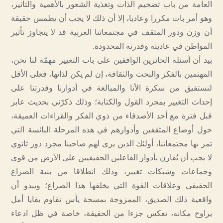
العامة من باب تضخيم الذات وتغذية الشعور بالأهمية والتأثير،
وهو أمر بات مكررا وعاديا، إلا أن ذلك لا يجب أن يطمس حقيقة
أن وزن ودور المثقف في مجتمعاتنا العربية قد لا يتجاوز تأثير
المواطن في عاديته وقدرته المحدودة.
بيد أن أسئلة الحائرين الواقفين على باب التغيير مهمّة لنا نحن،
المهتمين بالفكر والبحث والثقافة، إن لم يكن لذاتها، فعلى الأقل
لنستفيق من سكرة الأنا والمبالغة في أدوارنا وقدرتنا على
إحداث التغيير بمجرد القول والكتابة؛ وذلك ذكرّني بحديث عابر
قبل فترة مع أحد الأصدقاء من ذوي الفكر والقراءات العميقة،
حول أوضاع المثقفين وأدوارهم في هذه المرحلة البائسة التي
تمر بها مجتمعاتنا، أولئك الذين يرى لهم صاحبنا مجرد دور ثانوي
لا يجب أن يُقارن بأدوار الفاعلين الحقيقيين على الأرض من قوى
وجماعات وشبكات تغيير، وذلك انطلاقا من بنية الصراع
الحقيقي وعلاقات القوة التي يخلقها هذا الصراع؛ ويبدو أن
واقعية ذلك الصديق، الممزوجة بمسحة يأس تقاوم بقايا أمل
يراوح مكانه، تعكس جزءا من الحقيقة، خاصة في ظل ادعاء