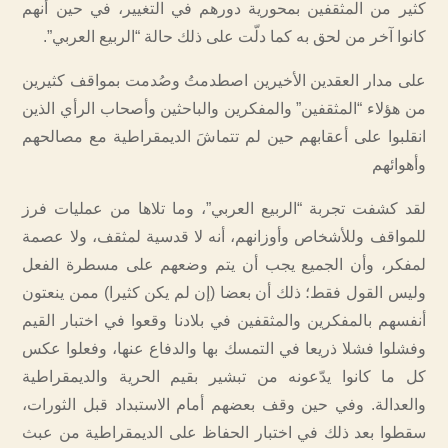
كثير من المثقفين بمحورية دورهم في التغيير، في حين أنهم
كانوا آخر من لحق به كما دلّت على ذلك حالة “الربيع العربي”.
على مدار العقدين الأخيرين اصطدمتُ وصُدمت بمواقف كثيرين
من هؤلاء “المثقفين” والمفكرين والباحثين وأصحاب الرأي الذين
انقلبوا على أعقابهم حين لم تتماشَ الديمقراطية مع مصالحهم
وأهوائهم
لقد كشفت تجربة “الربيع العربي”، وما تلاها من عمليات فرز
للمواقف وللأشخاص وأوزانهم، أنه لا قدسية لمثقف، ولا عصمة
لمفكر، وأن الجميع يجب أن يتم وضعهم على مسطرة الفعل
وليس القول فقط؛ ذلك أن بعضا (إن لم يكن كثيرا) ممن ينعتون
أنفسهم بالمفكرين والمثقفين في بلادنا وقعوا في اختبار القيم
وفشلوا فشلا ذريعا في التمسك بها والدفاع عنها، وفعلوا عكس
كل ما كانوا يدّعونه من تبشير بقيم الحرية والديمقراطية
والعدالة. وفي حين وقف بعضهم أمام الاستبداد قبل الثورات،
سقطوا بعد ذلك في اختبار الحفاظ على الديمقراطية من عبث