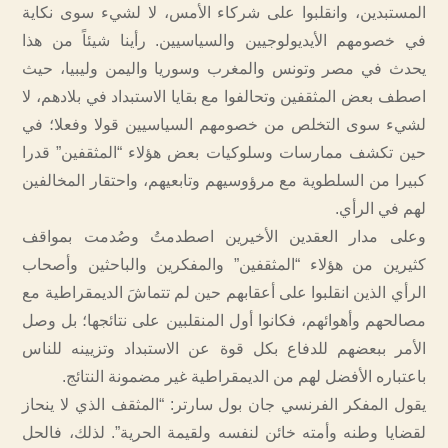
المستبدين، وانقلبوا على شركاء الأمس، لا لشيء سوى نكاية
في خصومهم الأيديولوجيين والسياسيين. رأينا شيئاً من هذا
يحدث في مصر وتونس والمغرب وسوريا واليمن وليبيا، حيث
اصطف بعض المثقفين وتحالفوا مع بقايا الاستبداد في بلادهم، لا
لشيء سوى التخلص من خصومهم السياسيين قولا وفعلا؛ في
حين تكشف ممارسات وسلوكيات بعض هؤلاء “المثقفين” قدرا
كبيرا من السلطوية مع مرؤوسيهم وتابعيهم، واحتقار المخالفين
لهم في الرأي.
وعلى مدار العقدين الأخيرين اصطدمتُ وصُدمت بمواقف
كثيرين من هؤلاء “المثقفين” والمفكرين والباحثين وأصحاب
الرأي الذين انقلبوا على أعقابهم حين لم تتماشَ الديمقراطية مع
مصالحهم وأهوائهم، فكانوا أول المنقلبين على نتائجها؛ بل وصل
الأمر ببعضهم للدفاع بكل قوة عن الاستبداد وتزيينه للناس
باعتباره الأفضل لهم من الديمقراطية غير مضمونة النتائج.
يقول المفكر الفرنسي جان بول سارتر: “المثقف الذي لا ينحاز
لقضايا وطنه وأمته خائن لنفسه ولقيمة الحرية”. لذلك، فالحل