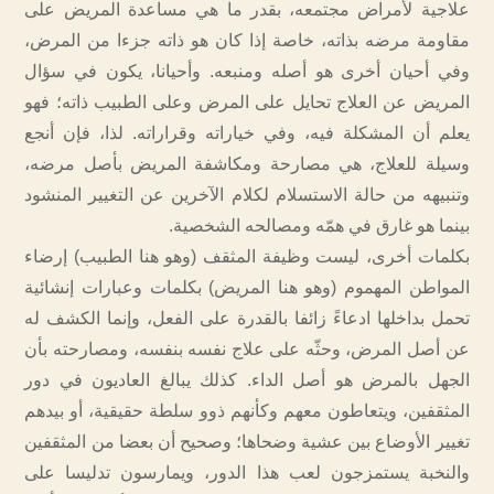
علاجية لأمراض مجتمعه، بقدر ما هي مساعدة المريض على
مقاومة مرضه بذاته، خاصة إذا كان هو ذاته جزءا من المرض،
وفي أحيان أخرى هو أصله ومنبعه. وأحيانا، يكون في سؤال
المريض عن العلاج تحايل على المرض وعلى الطبيب ذاته؛ فهو
يعلم أن المشكلة فيه، وفي خياراته وقراراته. لذا، فإن أنجع
وسيلة للعلاج، هي مصارحة ومكاشفة المريض بأصل مرضه،
وتنبيهه من حالة الاستسلام لكلام الآخرين عن التغيير المنشود
بينما هو غارق في همّه ومصالحه الشخصية.
بكلمات أخرى، ليست وظيفة المثقف (وهو هنا الطبيب) إرضاء
المواطن المهموم (وهو هنا المريض) بكلمات وعبارات إنشائية
تحمل بداخلها ادعاءً زائفا بالقدرة على الفعل، وإنما الكشف له
عن أصل المرض، وحثّه على علاج نفسه بنفسه، ومصارحته بأن
الجهل بالمرض هو أصل الداء. كذلك يبالغ العاديون في دور
المثقفين، ويتعاطون معهم وكأنهم ذوو سلطة حقيقية، أو بيدهم
تغيير الأوضاع بين عشية وضحاها؛ وصحيح أن بعضا من المثقفين
والنخبة يستمزجون لعب هذا الدور، ويمارسون تدليسا على