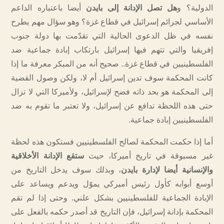
الدولية؟ و
هل تصل الإدانة إلى بايدن
أيضا باعتباره الداعم
الأساسي لجرائم إسرائيل في قطاع غزة؟ وهو سؤال مهم يطرح
نفسه في ظل الدعوى الحالية التي تقدّمت بها دولة جنوب
إفريقيا والتي تتهم فيها إسرائيل بارتكاب إبادة جماعية ضد
الفلسطينيين في قطاع غزة.. صحيح أنه من المبكر معرفة ما إذا
كانت المحكمة سوف تدين إسرائيل أم لا، ولكن وصول القضية
إلى المحكمة هو بحد ذاته فضح لإسرائيل، ولأميركا التي لا تزال
حتى هذه اللحظة تدافع عن إسرائيل، ولا تعتبر ما تقوم به ضد
الفلسطينيين إبادة جماعية.
أما إذا حكمت المحكمة لصالح الفلسطينيين فستكون هذه لحظة
غير مسبوقة في تاريخ أميركا، حيث
ستقع الإدانة الأخلاقية
والإنسانية أيضا لإدارة بايدن
، وبذلك سوف يدخل التاريخ من
أوسع أبوابه كأول رئيس أميركي يموّل ويدعم ويساعد على
الإبادة الجماعية للفلسطينيين بشكل علني. وحتى إذا لم تقم
المحكمة بإدانة إسرائيل، فإن التاريخ قد أصدر حكمه بالفعل على