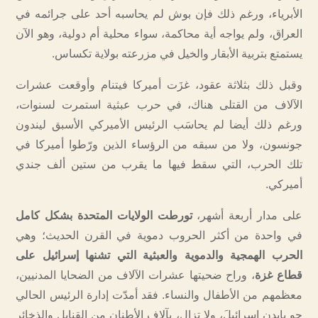
الأبرياء، ورغم ذلك فإن بوش لم يحاسبه أحد على جرائمه في
العراق، ولم يواجه أية محاكمة، سواء محلية أم دولية، وهو الآن
يستمتع بتربية الأبقار والخيل في مزرعته بولاية تكساس.
وقبل ذلك بثلاثة عقود، غزَت أميركا فيتنام وأوقعت عشرات
الآلاف من القتلى هناك، في حرب عبثية استمرت لسنوات،
ورغم ذلك أيضا لم يحاسَب الرئيس الأميركي الأسبق ليندون
جونسون، ولا من سبقه من الرؤساء الذين ورّطوا أميركا في
تلك الحرب، التي سقط فيها ما يقرب من ستين ألف جندي
أميركي.
على مدار أربعة أشهر،
تورطت الولايات المتحدة بشكل كامل
في واحدة من أكثر الحروب دموية في القرن الحديث؛ وهي
الحرب الهمجية والدموية والعبثية التي تشنها إسرائيل على
قطاع غزة
، وراح ضحيتها عشرات الآلاف من الضحايا المدنيين،
معظمهم من الأطفال والنساء. فقد أمدّت إدارة الرئيس الحالي
جو بايدن إسرائيلَ، ولا تزال، بآلاف الأطنان من القنابل والذخائر