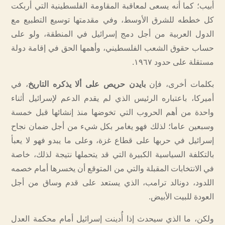
أبيب؛ كما أنه يسعى لمعاقبة المقاومة الفلسطينية التي أربكت
كل خططه للشرق الأوسط، وفي مقدمتها توسيع التطبيع مع
الدول العربية من أجل دمج إسرائيل في المنطقة، ولو على
حساب حقوق الشعب الفلسطيني، وأهمها الحق في إقامة دولة
مستقلة على حدود ١٩٦٧.
بكلمات أخرى، فإن
بايدن حريص على ألا يذكره التاريخ
، في
أميركا، باعتباره الرئيس الذي لم يقدم الدعم لإسرائيل أثناء
واحدة من أهم الحروب التي تخوضها منذ إنشائها قبل خمسة
وسبعين عاما؛ لذلك فهو يغامر بكل شيء من أجل ضمان نجاح
إسرائيل في حربها على قطاع غزة، وعلى ما يبدو فهو لا يعبأ
بالتكلفة السياسية الكبيرة التي قد يتحملها نتيجة لذلك، خاصة
في الانتخابات المقبلة والتي من المتوقع أن يخسرها أمام خصمه
اللدود، دونالد ترامب، الذي يستعد على قدم وساق من أجل
العودة للبيت الأبيض.
ولكن، ما الذي سيحدث إذا أُدينت إسرائيل أمام محكمة العدل