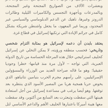
وبعشرات الآلاف من الصواريخ المجنحة وغير المجنحة،
وبالمدرعات وبأجهزة التجسس والكاميرات الليلية وطائرات
الدرونز وغيرها، ناهيك عن الدعم الدبلوماسي والسياسي غير
المحدود، وربما غير المعهود، ما يجعل واشنطن شريكة بشكل
كامل في جرائم الإبادة التي ترتكبها إسرائيل في قطاع غزة.
يعتقد بايدن أن دعمه لإسرائيل هو بمثابة التزام شخصي
وتاريخي
؛ فحسب منطقه ورؤيته، لا يمكن التخلي عن إسرائيل
كحليف استراتيجي خلال هذه المرحلة الحساسة من تاريخ الدولة
العبرية، التي تواجه – لأول مرة منذ قيامها- خطرا وجوديا
حقيقيا؛ وهو ما قاله صراحة العديد من الوزراء والمسؤولين
الإسرائيليين، على رأسهم مجرم الحرب بنيامين نتانياهو، الذي
يخوض حربا همجية هربا من المصير الأسود الذي ينتظره بعد
توقفها. وهو أيضا يرغب في مساعدة إسرائيل من أجل استعادة
هيبتها التي سقطت وتبعثرت بعد السابع من أكتوبر، وقد سقطت
معها هيبة أميركا باعتبارها الحليف الأهم والداعم الأساسي لتل