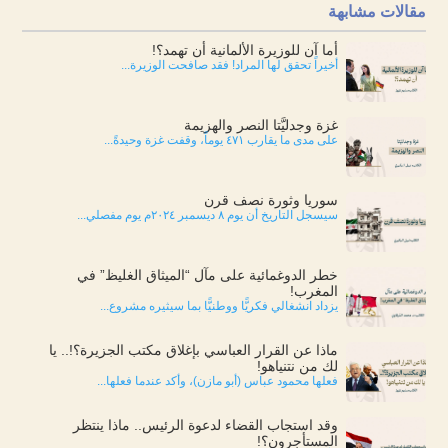
مقالات مشابهة
أما آن للوزيرة الألمانية أن تهمد؟!
أخيراً تحقق لها المراد! فقد صافحت الوزيرة...
غزة وجدليَّتا النصر والهزيمة
على مدى ما يقارب ٤٧١ يوماً، وقفت غزة وحيدةً...
سوريا وثورة نصف قرن
سيسجل التاريخ أن يوم ٨ ديسمبر ٢٠٢٤م يوم مفصلي...
خطر الدوغمائية على مآل “الميثاق الغليظ” في
المغرب!
يزداد انشغالي فكريًّا ووطنيًّا بما سيثيره مشروع...
ماذا عن القرار العباسي بإغلاق مكتب الجزيرة؟!.. يا
لك من نتنياهو!
فعلها محمود عباس (أبو مازن)، وأكد عندما فعلها...
وقد استجاب القضاء لدعوة الرئيس.. ماذا ينتظر
المستأجرون؟!