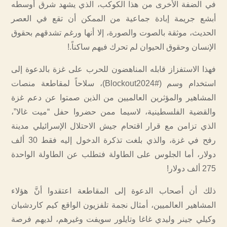
في الضفة الأخرى من هذا الكوكب، الذي يشهد شرق أوسطه
أبشع جريمة إبادة جماعية من الممكن أن تقع في العصر
الحديث، موثقة بالصوت والصورة، إلا أنها ورغم تشدقهم بحقوق
الإنسان وحقوق الحيوان لم تحرك فيهم ساكناً.!
فهذا الاستفزاز قابله المناهضون للحرب على غزة بالدعوة إلى
استخدام وسم (#Blockout2024)، سلاحاً لمقاطعة منصات
المشاهير والمؤثرين العالميين من الذين صمتوا عن دعم غزة
والقضية الفلسطينية، لاسيما ممن حضروا حفل “ميت غالا”،
الذي تزامن مع قرار اقتحام جيش الاحتلال الإسرائيلي مدينة
رفح في غزة، والذي بلغت تذكرة الدخول إليه فقط 30 ألف
دولار، أما الجلوس على الطاولة فتطلب عن الطاولة الواحدة
275 ألف دولار!
ذلك أن أصحاب الدعوة إلى المقاطعة اعتقدوا أنَّ هؤلاء
المشاهير العالميين، أمثال نجمة تلفزيون الواقع كيم كاردشيان
وكيلي جينر وليدي غاغا وتايلور سويفت وغيرهم، لديهم فرصة