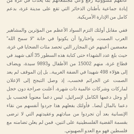
عاتقهم مسؤولية رفع وعي مجتمعاتهم بما يحدث في غزة من
إبادة جماعية بأطنان الذخائر التي تقع على مدينة غزة، بدعم
كامل من الإدارة الأمريكية.
ففي مقابل أولئك التزم السواد الأعظم من المؤثرين والمشاهير
العرب الصمت، واختاروا أن يكونوا في خانة “لا سمح الله”
مغمضين أعينهم عن المجازر التي تحصد مئات الضحايا في غزة،
حيث بلغ عدد الشهداء حتى كتابة هذه السطور 35 ألف شهيد في
قطاع غزة، منهم 15002 من الأطفال و9893 سيدة، ويضاف
إلى هؤلاء 498 شهيدا في الضفة الغربية.. بل إن الموقف لم يعد
الصمت عن الجرائم فحسب، إذ وصل التبجح إلى الإعلان
لماركات وشركات عالمية ذات شهرة، أعلنت صراحة دون خجل
أو وجل دعمها الكامل لإسرائيل، ليس دعماً معنوياً فحسب بل
دعما بالمال أيضا.. فأولئك بفعلهم هذا جردوا أنفسهم من نقاء
الإنسانية بعد أن تجردوا من مبادئهم وعقيدتهم التي لا ترضى
بقسمة القضية الفلسطينية على اثنين، فمن لم يعلن تضامنه مع
فلسطين فهو مع العدو الصهيوني.