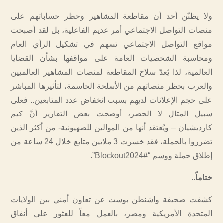
ولا يظنّن أحد أن مقاطعة المشاهير وحظر حساباتهم على
منصات التواصل الاجتماعي أمر عديم الفاعلية، بل لقد أصبحت
مواقع التواصل الاجتماعي تسهم في تشكيل الرأي العام
ومحاسبة الشخصيات العامة على مواقفها بشأن القضايا
العالمية، لذا يُعدّ سلاح المقاطعة لمنصات المشاهير العالميين
والعرب بحظر منصاتهم من الأسلحة الحاسمة، لتأثيرها المباشر
على حجم الإعلانات لديهم بسبب انخفاض عدد المتابعين.. فعلى
سبيل المثال لا الحصر، أوضحت بعض التقارير أنَّ كيم
كارديشيان – ويُعتقد أنها من الموالين للصهيونية- من أكثر الذين
تضرروا بالحملة، فقد خسرت 3 ملايين متابع خلال 24 ساعة من
إطلاق حملة ووسم “#Blockout2024”.
ختاماً..
كشفت صحيفة واشنطن بوست عن تعاون أمني بين الولايات
المتحدة الأمريكية ومصر، بالعمل معاً للعثور على أنفاق