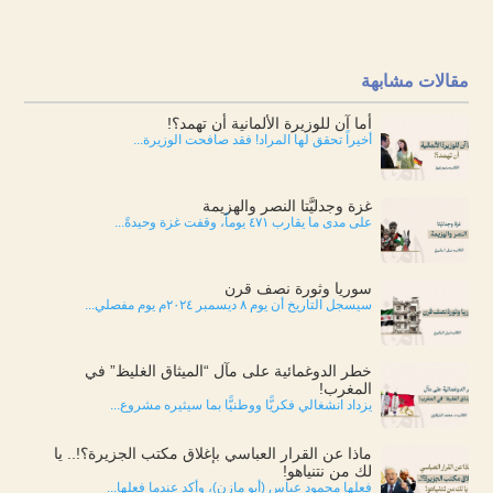
مقالات مشابهة
أما آن للوزيرة الألمانية أن تهمد؟!
أخيراً تحقق لها المراد! فقد صافحت الوزيرة...
غزة وجدليَّتا النصر والهزيمة
على مدى ما يقارب ٤٧١ يوماً، وقفت غزة وحيدةً...
سوريا وثورة نصف قرن
سيسجل التاريخ أن يوم ٨ ديسمبر ٢٠٢٤م يوم مفصلي...
خطر الدوغمائية على مآل “الميثاق الغليظ” في
المغرب!
يزداد انشغالي فكريًّا ووطنيًّا بما سيثيره مشروع...
ماذا عن القرار العباسي بإغلاق مكتب الجزيرة؟!.. يا
لك من نتنياهو!
فعلها محمود عباس (أبو مازن)، وأكد عندما فعلها...