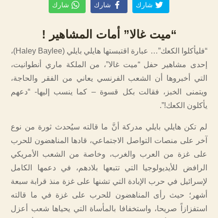
شارك
شارك
شارك
“ميت غالا” أمات المشاهير !
“فليأكلوا الكعك”… عبارة اقتبستها هايلي بايلي (Haley Baylee)،
إحدى مشاهير حفل “ميت غالا”، من الملكة ماري أنطوانيت،
التي أخبروها أن الشعب الفرنسي يعاني من الفقر والحاجة،
ويتمنى الخبز، فقالت بكل قسوة – كما ينسب إليها- “دعهم
يأكلون الكعك!”.
لم تكن هايلي بايلي مدركة أنَّ ما قالته سيُحدث ثورة من نوع
آخر على منصات التواصل الاجتماعي، قادها المناهضون للحرب
على غزة من العرب والغرب، وخاصة من الشعب الأمريكي
الرافض للأيديولوجيا التي تتبعها بلادهم، في دعمها الكامل
لإسرائيل في حرب الإبادة التي تشنها على غزة منذ قرابة سبعة
أشهر؛ حيث رأى المناهضون للحرب على غزة في ما قالته
استفزازاً صريحا، واستخفافا بالمأساة التي يحياها شعب أعزل