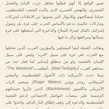
تغيير الواقع إلا أنهم فضّلوا تجاهل حرب الإبادة والفصل
العنصري، والتهجير القسري الذي يكابده الشعب الفلسطيني،
حمايةً لمصالحهم وللأموال التي يجنونها من الإعلانات لشركات
وماركات عالمية، تدعم بالأساس الحرب على غزة، بل وتمول
إسرائيل بالمال لشراء السلاح والذخيرة التي تُسقطها على غزة
بسكانها ومرافقها وكل ما فيها.
وطالت الحملة أيضا المشاهير والمؤثرين العرب، الذين تعاطوا
مع الحرب على غزة على سبيل “الترند” وليس على سبيل
الإيمان بالقضية، ولو من منطلق إنساني كما فعل عدد من
مشاهير الغرب كـ(Abel Tesfaye) ، الملقب بـ”The Weekend”،
وبيلا حديد، الأمريكية ذات الأصول الفلسطينية، والمغني
البريطاني روجر ووترز (Roger Waters)، ومغني الراب
الأمريكي ماكليمور (Macklemore)، الذين جيَّروا حساباتهم
الرسمية على منصات التواصل الاجتماعي لدعم القضية
الفلسطينية والدعوة إلى وقف إطلاق النار الدائم، وأخذوا على