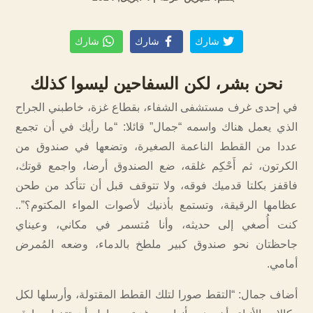
شارك
شارك
شارك
نحن بشر، لكن السفاحين ليسوا كذلك
في إحدى غرف مستشفى الشفاء، بقطاع غزة، خاطبني الجراح
الذي يعمل هناك واسمه “جمال” قائلا: “ما رأيك في أن تجمع
عددا من القطط الناعمة الصغيرة، وتضعها في صندوق من
الكرتون، ثم أَحْكِم غلقه، ضع الصندوق أرضا، واجمع قوتك،
فاقفز بكلتا قدميك فوقه، ولا تتوقف قبل أن تتأكد من طحن
عظامها الرقيقة، وتستمع بأذنيك لأصوات المواء المكتوم؟”..
كنت أُصغي إلى حديثه، وأنا مُتسمر في مكاني، وعيناي
جاحظتان نحو صندوق كبير ملطخ بالدماء، وضعه المُمرض
أمامي.
أضاف جمال: “التقط صورا لتلك القطط المقتولة، وأرسلها لكل