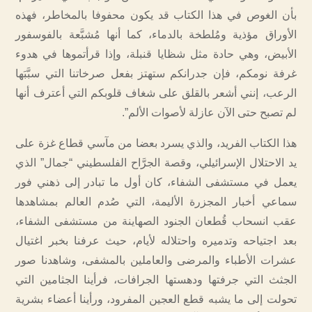
بأن الغوص في هذا الكتاب قد يكون محفوفا بالمخاطر، فهذه
الأوراق مؤذية ومُلطخة بالدماء، كما أنها مُشبَّعة بالفوسفور
الأبيض، وهي حادة مثل شظايا قنبلة، وإذا قرأتموها في هدوء
غرفة نومكم، فإن جدرانكم ستهتز بفعل صرخاتنا التي سبَّبَها
الرعب، إنني أشعر بالقلق على شغاف قلوبكم التي أعترف أنها
لم تصبح حتى الآن عازلة لأصوات الألم”.
هذا الكتاب الفريد، والذي يسرد بعضا من مآسي قطاع غزة على
يد الاحتلال الإسرائيلي، وقصة الجرَّاح الفلسطيني “جمال” الذي
يعمل في مستشفى الشفاء، كان أول ما تبادر إلى ذهني فور
سماعي أخبار المجزرة الأليمة، التي صُدم العالم بمشاهدها
عقب انسحاب قُطعان الجنود الصهاينة من مستشفى الشفاء،
بعد اجتياحه وتدميره واحتلاله لأيام، حيث عرفنا بخبر اغتيال
عشرات الأطباء والمرضى والعاملين بالمشفى، وشاهدنا صور
الجثث التي جرفتها ودهستها الجرافات، فرأينا الجثامين التي
تحولت إلى ما يشبه قطع العجين المفرود، ورأينا أعضاء بشرية