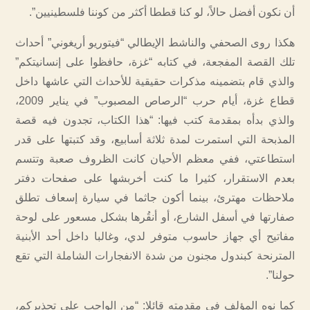
أن نكون أفضل حالاً، لو كنا قططا أكثر من كوننا فلسطينيين”.
هكذا روى الصحفي والناشط الإيطالي “فيتوريو أريغوني” أحداث
تلك القصة المفجعة، في كتابه “غزة، حافظوا على إنسانيتكم”
والذي قام بتضمينه مذكرات حقيقية للأحداث التي عاشها داخل
قطاع غزة، أيام حرب “الرصاص المصبوب” في يناير 2009،
والذي بدأه بمقدمة كتب فيها: “هذا الكتاب، تجدون فيه قصة
المذبحة التي استمرت لمدة ثلاثة أسابيع، وقد كتبتها على قدر
استطاعتي، ففي معظم الأحيان كانت الظروف صعبة وتتسم
بعدم الاستقرار، كثيرا ما كنت أخربشها على صفحات دفتر
ملاحظات مهترئ، بينما أكون جاثما في سيارة إسعاف تطلق
صفارتها في أسفل الشارع، أو أنقُرها بشكل مسعور على لوحة
مفاتيح أي جهاز حاسوب متوفر لدي، وغالبا داخل أحد الأبنية
المترنحة كبندول مجنون من شدة الانفجارات الشاملة التي تقع
حولنا”.
كما نوه المؤلف في مقدمته قائلا: “من الواجب علي تحذيركم،