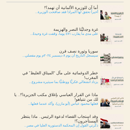
أما آن للوزيرة الألمانية أن تهمد؟!
أخيراً تحقق لها المراد! فقد صافحت الوزيرة...
غزة وجدليَّتا النصر والهزيمة
على مدى ما يقارب ٤٧١ يوماً، وقفت غزة وحيدةً...
سوريا وثورة نصف قرن
سيسجل التاريخ أن يوم ٨ ديسمبر ٢٠٢٤م يوم مفصلي...
خطر الدوغمائية على مآل “الميثاق الغليظ” في
المغرب!
يزداد انشغالي فكريًّا ووطنيًّا بما سيثيره مشروع...
ماذا عن القرار العباسي بإغلاق مكتب الجزيرة؟!.. يا
لك من نتنياهو!
فعلها محمود عباس (أبو مازن)، وأكد عندما فعلها...
وقد استجاب القضاء لدعوة الرئيس.. ماذا ينتظر
المستأجرون؟!
ذكّرني القول إن المحكمة الدستورية العليا في مصر...