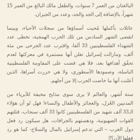
البالغتان من العمر 7 سنوات، والطفل مالك البالغ من العمر 15
شهراً، بالإضافة إلى الجد والجد، وعدد من الجيران.
عائلات بأكملها مُحيت أسماؤها من سجلات الأحياء، وبينما
انقضى الشهر السادس من تلك الحرب الهمجية، تخطى عدد
الشهداء الفلسطينيين 33 ألفا، واقترب عدد الجرحى من مئة
ألف، ومازالت إسرائيل تعلن أنها مستمرة في معركتها لعدم
تحقُق أهدافها بعد، فلا هي قضت على المقاومة الفلسطينية
الباسلة، وصمودها الأسطوري، ولا هي حررت أسراها، الذين
أعلنت أنها ما خاضت الحرب إلا من أجلهم.
ستة أشهر، والعالم لا يرى سوى مذابح مخيفة للأبرياء من
المدنيين العُزل، والعجائز والأطفال والنساء! فهل لو أن هؤلاء
الـ33 ألف شهيد من الفلسطينيين كانوا 33 ألف سنجاب، قتلتهم
القوات الصهيونية، ودهستهم بالجرافات، هل سيكون رد فعل
دول الغرب – التي تدعم إسرائيل بالمال والسلاح- كما هو رد
فعلها الآن؟!!