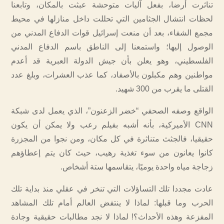
تناثرت أرضا، بفعل آليات متوحشة عبثت بالمكان، وتابعنا
لحظات انتشال الجثامين التي تحللت داخل منازلها في محيط
مجمع الشفاء، بعد أن منعت إسرائيل قوات الدفاع المدني من
الوصول إليها؛ واستمعنا إلى الناطق باسم الدفاع المدني
الفلسطيني، وهو يعلن بأن جيش الدولة العبرية قد أعدم
مواطنين وهم مكبلون بالأصفاد، كما عذب العشرات، وبلغ عدد
القتلى ما يقرب من 300 شهيد.
الواقع وصفه الصحفي “خضر الزعنون”، الذي يعمل لدى شبكة
CNN الأميركية، بأنه أشبه بفيلم رعب ولا يمكن أن يكون
حقيقيا، فالجثث متناثرة في كل مكان، ومن نجوا من المجزرة
كانوا يعانون من سوء تغذية رهيب، حيث كان يتم إعطاؤهم
زجاجة مياه واحدة يوميًا، يتقاسمها ستة أشخاص.
عادت مجددا تلك التساؤلات التي تنخر في عقلي منذ بداية تلك
الحرب وما قبلها: لماذا لا ينتفض العالم أمام تلك المشاهد
المفزعة وهذه الأحداث؟! لماذا لا نجد مطالبات حقيقية وجادة