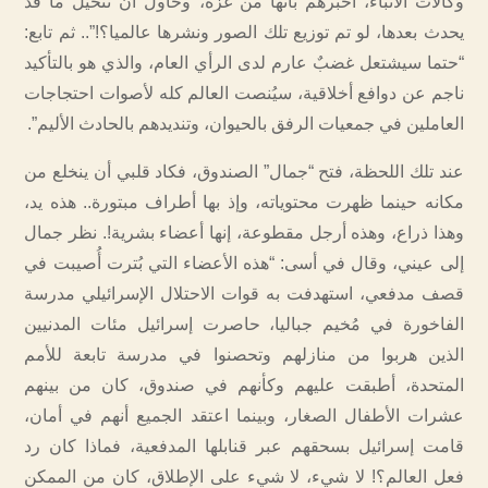
وكالات الأنباء، أخبرهم بأنها من غزة، وحاول أن تتخيل ما قد
يحدث بعدها، لو تم توزيع تلك الصور ونشرها عالميا؟!”.. ثم تابع:
“حتما سيشتعل غضبٌ عارم لدى الرأي العام، والذي هو بالتأكيد
ناجم عن دوافع أخلاقية، سيُنصت العالم كله لأصوات احتجاجات
العاملين في جمعيات الرفق بالحيوان، وتنديدهم بالحادث الأليم”.
عند تلك اللحظة، فتح “جمال” الصندوق، فكاد قلبي أن ينخلع من
مكانه حينما ظهرت محتوياته، وإذ بها أطراف مبتورة.. هذه يد،
وهذا ذراع، وهذه أرجل مقطوعة، إنها أعضاء بشرية!. نظر جمال
إلى عيني، وقال في أسى: “هذه الأعضاء التي بُترت أُصيبت في
قصف مدفعي، استهدفت به قوات الاحتلال الإسرائيلي مدرسة
الفاخورة في مُخيم جباليا، حاصرت إسرائيل مئات المدنيين
الذين هربوا من منازلهم وتحصنوا في مدرسة تابعة للأمم
المتحدة، أطبقت عليهم وكأنهم في صندوق، كان من بينهم
عشرات الأطفال الصغار، وبينما اعتقد الجميع أنهم في أمان،
قامت إسرائيل بسحقهم عبر قنابلها المدفعية، فماذا كان رد
فعل العالم؟! لا شيء، لا شيء على الإطلاق، كان من الممكن