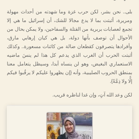
بلى.. نحن بشر، لكن حرب ‎غزة وما شهدته من أحداث مهولة
ومريرة، أثبتت بما لا يدع مجالا للشك، أن إسرائيل ما هي إلا
تجمع لعصابات بربرية من القتلة والسفاحين، ولا يمكن بحال من
الأحوال أن توصف بأنها دولة، بل هي كيان إرهابي مارق،
وأفرادها يتصرفون كقطعان ضالة من كائنات مسعورة.. وكذلك
أثبتت الحرب أن الغرب الذي يدعم كل هذا لم ينسَ ماضيه
الاستعماري البغيض، وهو لن ينساه أبدا، وسيظل يتعامل معنا
بمنطق الحروب الصليبية، وأنه {إن يظهروا عليكم لا يرقُبوا فيكم
إلًّا ولا ذِمَّةً}.
لكن وعد الله آتٍ، وإن غدا لناظره قريب.