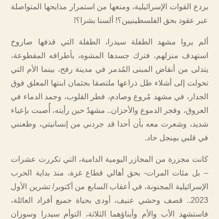
بردع القوات الإسرائيلية، ومنعها من استمرار مذابحها المتواصلة
عبر عقود بحق الفلسطينيين؟! ألسنا بشرا؟!
ألم يروا مشهد الطفلة سيدرا، الطفلة التي قذفها صاروخ
استهدف منزلهم، فترك جسدها المشوه، بأطرافه المقطوعة،
يتدلى من أنقاض المبنى المُدمر في مدينة رفح، بينما الأم التي
تحولت إلى أشلاء ظل ذراعها ملتصقا بجثمان ابنتها المعلق فوق
الجدار، في مشهد مُروع وصادم، فطر القلوب، وجمد الدماء في
العروق، وفجر الدموع والأحزان.. مشهدٌ حين رأيته، أُصبت بإعياء
شديد، وشعرت معه بأن أحدا قد جردني من إنسانيتي، وطعنني
في قلبي بمِنجل حاد.
كانت مجزرة من المجازر اليومية الدامية، التي تكررت عشرات
– بل مئات المرات- بحق أهالي قطاع غزة، منذ بداية الحرب
الإسرائيلية المجنونة، في أعقاب السابع من أكتوبر/ تشرين الأول
2023.. قصف وحشي عنيف، أودى بحياة جميع أفراد العائلة،
فاستشهد الأب والأم وأبناؤهما الثلاثة، التوأم سيدرا وسوزان