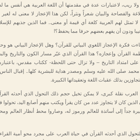
ولا ريب، لاعتبارات عدة في مقدمتها أن اللغة العربية هي أنفس ما ل
اغة والفصاحة والبيان شعراً ونثراً، لكن هذا الإعجاز لا معنى له لغير
لا تمثل لهم العربية كلغة أي قيمة أو معنى.. فما الذين جذبهم للإسلا
يبا ودون أن يفهم بعضهم حرفا مما يحفظ؟!
ءت فكرة الإعجاز اللغوي البياني للقرآن؟ وهل الإعجاز البياني هو وح
 القرآن وإعجازه؟ هذا القرآن الذي غيّر مسار الكون والتاريخ والبش
 على امتداد التاريخ – ولا تزال حتى اللحظة- ككتاب مقدس، باعتباره 
 محمد صلى الله عليه وسلم ومصدر هداية للبشرية كلها.. إقبال الناس
اوزين بذلك عقبات اللغة وتعقيداتها الكبيرة.
 العرب نقلة كبرى، لا يمكن تخيل حجم ذلك التحول الذي أحدثه القرآن
الذين كان لا يتجاوز عدد من كان يقرأ ويكتب منهم أصابع اليد، تحولوا 
رة جداً إلى أساتذة للعالم ورموز له، وصاروا محط أنظار العالم ومحو
لتحول الذي أحدثه القرآن في حياة العرب على مجرد محو أمية القراءة 