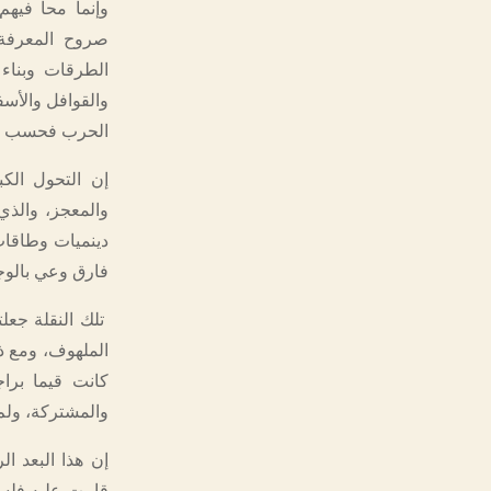
وإنما محا فيهم
صروح المعرفة 
الطرقات وبناء 
والقوافل والأسف
الحرب فحسب لت
إن التحول الكب
والمعجز، والذي
دينميات وطاقات
فارق وعي بالوجو
تلك النقلة جعل
الملهوف، ومع ذ
كانت قيما برا
والمشتركة، ولم 
إن هذا البعد ا
قامت عليه فلسفت