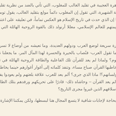
رة العجيبة في تقليد الغالب للمغلوب، التي تأتي بالضد من نظرية تقلي
ة الشهيرة، التي تقول إن المغلوب دائماً مولع بتقليد الغالب، يقول تو
إن الذي حدث في تاريخ الإسلام هو العكس تماماً، في تعليقه على اعتن
متهم للعالم الإسلامي، معللا أرنولد ذلك بالقوة الروحية الهائلة الت
ظرة سريعة لوضع العرب ودولهم العديدة، وما تعيشه من أوضاع لا تسر 
ما تقول العرب- فنُصاب بالحيرة والحسرة لهذا المآل المر، ما يجعلنا 
م؟ ولماذا لم يعد للقرآن تلك الفاعلية والطاقة الروحية الهائلة في 
طبها القرآن صباح مساء، وتنفذ كلماته إلى أغوار أغوارهم حينما يخاطب
ولسانهم؟! ماذا الذي جرى؟ ألم يعد للعرب علاقة بلغتهم ولم يعودوا يف
م لم يعد القرآن – وحاشاه ذلك- قادرًا على تحريكهم ورفدهم بتلك الطا
سلافهم الذين غيروا مجرى التاريخ؟
بحاجة لإجابات شافية لا يتسع المجال هنا لبسطها، ولكن يمكننا الإشارة