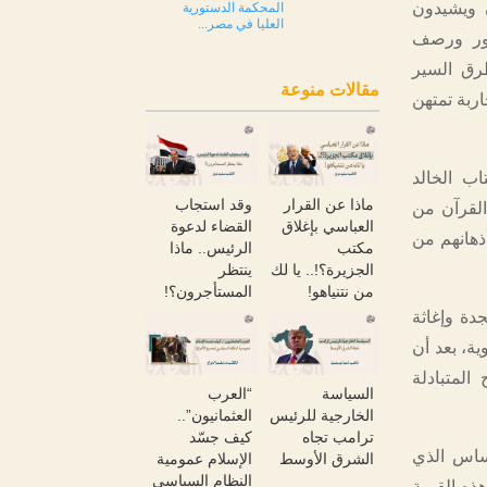
ن ويشيدون
المحكمة الدستورية
العليا في مصر...
سور ورصف
طرق السير
مقالات منوعة
ربة تمتهن
اب الخالد
ماذا عن القرار
وقد استجاب
القرآن من
العباسي بإغلاق
القضاء لدعوة
ذهانهم من
مكتب
الرئيس.. ماذا
الجزيرة؟!.. يا لك
ينتظر
من نتنياهو!
المستأجرون؟!
دة وإغاثة
ة، بعد أن
لمتبادلة
السياسة
“العرب
الخارجية للرئيس
العثمانيون”..
ترامب تجاه
كيف جسّد
أساس الذي
الشرق الأوسط
الإسلام عمومية
النظام السياسي
هذه القيمة