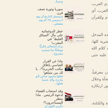
وحيدةً...
دى العرب،
سوريا وثورة نصف
 العرب، أي
قرن
سيسجل التاريخ أن يوم
م وللقرآن
٨ ديسمبر ٢٠٢٤م يوم
مفصلي...
خطر الدوغمائية
ده المدخل
على مآل “الميثاق
الغليظ” في
رية كلها،
المغرب!
يزداد انشغالي فكريًّا
كلام الله
ووطنيًّا بما سيثيره
مشروع...
 عليه حتى
ماذا عن القرار
العباسي بإغلاق
مكتب الجزيرة؟!.. يا
 معرفياً،
لك من نتنياهو!
فعلها محمود عباس (أبو
فجأة وخلال
مازن)، وأكد عندما
فعلها...
ر ارتكازه
وقد استجاب القضاء
لدعوة الرئيس.. ماذا
ينتظر
المستأجرون؟!
والكتابة،
ذكّرني القول إن