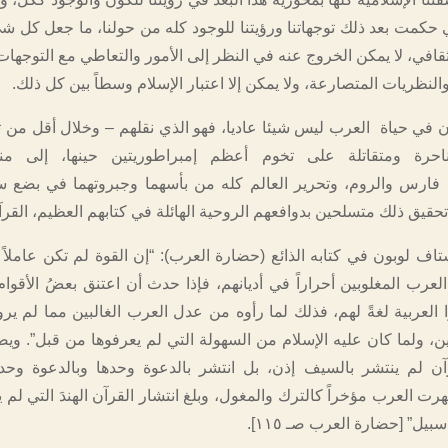
ي حكمت بعد ذلك توجهاتنا ورؤيتنا للوجود كله من حولنا، ما جعل كل ش
في، لا يمكن الخروج عنه في النظر إلى الأمور والتعاطي مع التوجهات 
والنظريات المتصارعة، ولا يمكن إلا اعتبار الإسلام وسطاً بين كل ذلك.
ن في حياة العرب ليس شيئا عاديا، فهو الذي نقلهم – وخلال أقل من ثل
حرة ومتقاتلة على تخوم أعظم إمبراطوريتين حينها، إلى منا
، فارس والروم، وتحرير العالم كله من بأسهما وجبروتهما في بضع س
قيق ذلك متسلحين بدوافعهم الروحية الهائلة في كتابهم العظيم، القرآ
اف لوبون في كتابه الذائع (حضارة العرب): “إن القوة لم تكن عاملاً 
لعرب المغلوبين أحراراً في أديانهم، فإذا حدث أن اعتنق بعضُ الأقوام
ا العربية لغةً لهم، فذلك لما رأوه من عدل العرب الغالبين مما لم ير
ين، ولما كان عليه الإسلام من السهولة التي لم يعرفوها من قبل”. وي
آن لم ينتشر بالسيف إذن، بل انتشر بالدعوة وحدها وبالدعوة وحده
ت العرب مؤخراً كالترك والمغول، وبلغ انتشار القرآن الهندَ التي لم 
بيل” [حضارة العرب صـ ١١٥].