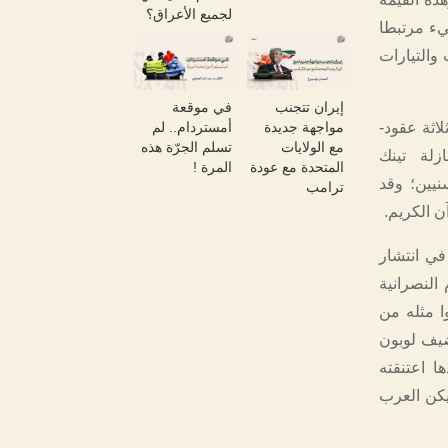
لجميع الأعراق؟
يء مرتبطا
والتيارات
إيران تتجنب
في موقعة
مواجهة جديدة
أمستردام.. لم
اثة عقود-
مع الولايات
تسلم الجرّة هذه
زلة تينك
المتحدة مع عودة
المرة !
نيين؛ وقد
ترامب
ن الكريم.
في انتشار
 النصرانية
وا مثله من
ضيف لوبون
ا اعتنقته
يكن العرب