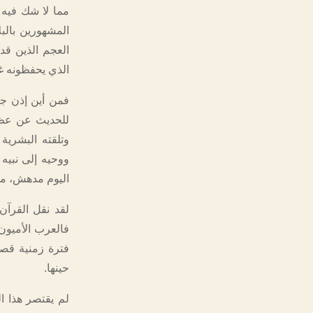
مما لا شك فيه 
المشهورين بالبل
العجم الذين قد 
الذي يحفظونه غ
فمن أين إذن جا
للحديث عن عظمة
وتلقته البشرية
ووحيه إلى نبيه
اليوم مدهش، متج
لقد نقل القرآن
فالعرب الأميون 
فترة زمنية قصي
حينها.
لم يقتصر هذا ا