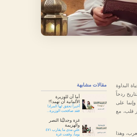
مقالات مشابهة
ة البداوة
ريخ ردحاً
أما آن للوزيرة
الألمانية أن تهمد؟!
وإنما على
أخيراً تحقق لها المراد!
ر قلب، مع
فقد صافحت الوزيرة...
غزة وجدليَّتا النصر
والهزيمة
على مدى ما يقارب ٤٧١
لعرب، وهذا
يوماً، وقفت غزة