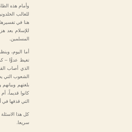
وأمام هذه الظاه
للغالب الخلدوني
هنا في تفسيرها 
للإسلام بعد هزي
المسلمين.
أما اليوم، وبن
تغيظ عدوًّا – ك
الذي أصاب القو
الشعوب التي يخا
بلغتهم وبيانهم 
كانوا قديماً، أ
التي قذفها في أ
كل هذا الاسئلة 
سريعا.