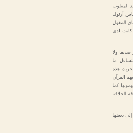
د المغلوب
ماس أرنولد
اق المغول
ي كانت لدى
صديقا ولا
نتساءل: ما
تحريك هذه
هم القرآن
همونها كما
قة الخلاقة
 إلى بعضها