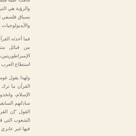
والرؤية هي الت
بسياق فلسفي ثقا
والأيديولوجيات 
فما أحدثه القرآ
من قبائل متنا
الإمبراطوريتين
استطاع العرب تح
ولهذا يقول غوست
القرآن ما ترك ا
الإسلام، واتخذو
ساداتهم السابق
القول “إن القر
الشعوب التي قهر
فيها غير عابري س