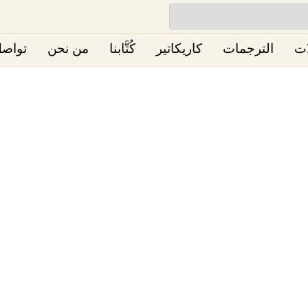
ات
الترجمات
كاريكاتير
كُتَّابنا
من نحن
تواصل