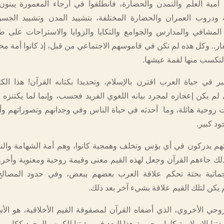
 أمية العلم والتمدن والحضارة، فانطلقوا في أرجاء المعمورة يبنو
ودروب العمران والحضارة المختلفة، بتشييد المدن وتشييد الج
المشافي والمدارس والجوامع والتكايا والزوايا والاستراحات على 
ار.. وكل هذه لم تكن في قاموسهم الاجتماعي من قبل، إذ كانوا أمة محا
كسب منها لقمة عيشها.
ير في حياة العرب اقترن بالإسلام، وتحديدا بكتابه القرآن! هذا الكت
 لم يكن إعجازه لمجرد بيانه اللغوي الفريد فحسب، وإنما لما يكتنزه 
 روحية هائلة، وما أحدثه في حياة الناس وفي وجدانهم وتصوراتهم وأ
د كبير.
تهم يدركون في أي بؤس وتخلف وهمجية كانوا، وهم أمة الشهامة والنج
لك جاءهم القرآن وجعل لهذه القيم معنى وقيمة روحية ومعنوية وأخروي
جماتية بحتة تحكم علاقة العرب بعضهم ببعض، وفي حدود المصالح ا
يكن لتلك القيم علاقة بشيء آخر بعد ذلك.
لروحي الأخروي، الذي أضفاه القرآن لمصفوفة القيم الأخلاقية، هو ال
نا الإسلامية كلها بمحورية هذا البعد في رؤيتنا للكون والوجود ككل، و