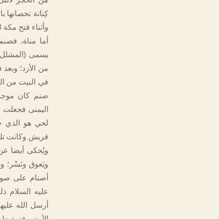
كِنانة تخصانها ب
وأثناء فتح مكة 8هـ/ 629م أمر النبي ﷺ خالد بن الوليد بالقضاء على العُزّى.
أما مناة، فصنم
يسمى (المشلل)،
من الأزد؛ وبعد 
صنم كان موجود
اليمنى فجعلت ق
لحي هو الذي جا
قريش وكانت تلوذ 
ويُحكى أيضا عن 
ويَعوق ونَسْر؛
أصنام على صوره
عليه السلام ذلك
أرسل الله علي
الأرض فترة طوي