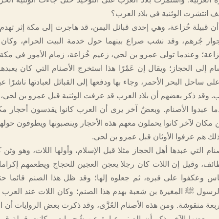
ف انتشرت الوثنية في بلاد العرب؟
أن قبيلة خُزاعة، وهي إحدى قبائل اليمن، قد هاجرت إلى مكة إثر تهد
ار جُرهم، وقد نشب صراع بينهما حول خدمة البيت الحرام، وكان 
خُزاعة؛ وعندما تولى عمرو بن لحي، زعيم خُزاعة، زمام الأمور في مكة
م إلى الحجاز؛ ويقال إن عَمْرًا هذا استخرج الأصنام التي كان يعبدها
ى ساحل البحر الأحمر، وجاء بها ودفعها إلى القبائل لعبادتها ناشرًا عبا
. وقد ذكر بعضهم أن بلاد العرب قد عرفت الوثنية قبل عمرو بن لحي،
ما عبدوا الأصنام. وبعضٌ آخر يرى أن العرب كانوا يقدسون أحجار مك
ن مكان لآخر كانوا يحملون معهم هذه الأحجار وينصبونها ويطوفون حوله
ذلك هم عرفوا الأوثان قبل عمرو بن لحي.
ام التي عبدها أهل الحجاز مثلا قبل الإسلام، وأولها اللات، وهو وثن 
لطائف، وقيل إن اللات كان رجلا يعجن العجين للحجاج ويطعمهم إكراما 
ناس وعكفوا على قبره، ثم جعلوه إلها؛ وقد ظل هذا الصنم قائما 
لرسول ﷺ المغيرة بن شعبة بهدم هذا الصنم؛ وكان اللات عند العر
عة منقوشة. ومن هذه الأصنام العُزَّى، وقد ذكرت بعض الروايات أن ال
، وبعضها الآخر ذكر أن الصنم عبارة عن شُجيرات، وكانت قبيلة قر