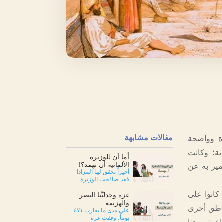
مقالات مشابهة
رة وواضحة
ية؛ وكانت
أما آن للوزيرة
الألمانية أن تهمد؟!
ميز به عن
أخيراً تحقق لها المراد!
فقد صافحت الوزيرة...
كانوا على
غزة وجدليَّتا النصر
والهزيمة
مناطق أخرى
على مدى ما يقارب ٤٧١
يوماً، وقفت غزة
ية.. وهنا