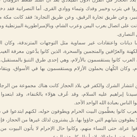
وا في يثرب وخيبر وفدك وتيماء ووادي القرى. أما النصرانية فقد دخ
ر، وعن طريق تجارة الرقيق، وعن طريق التجارة؛ فقد كانت مكة مركز
انت على اتصال بعرب اليمن وعرب الشام، وبالإمبراطورية البيزنطية و
النصارى.
 ديانات واعتقادات غير سماوية مثل التوجهات المتزندقة، وكان ا
لكهنة والعرّافين والمنجمين والسحرة، الذين كانوا يدَّعون معرفة الغ
ن العرب كانوا يستقسمون بالأزلام، وهي إحدى طرق التنبؤ بالمستقبل،
ام، وكان الكُهان يحملون الأزلام ويستقسمون بها في الأسواق، ويتقا
انتشار الشرك والكفر في بلاد الحجاز كانت هناك مجموعة من الرجا
يدنا إبراهيم عليه السلام، وقد عُرف هؤلاء بالحُنفاء، وقد ابتعدو
الناس بعبادة الله الواحد الأحد.
رب كانوا يعظِّمون البيت الحرام ويطوفون حوله، لكنهم ابتدعوا في ذ
لا يطوفون بثيابهم التي جاؤوا بها، بل يشترون لذلك غيرها من الحجاز، فإ
 عراة، حتى النساء منهم، وكانوا حال الإحرام لا يأتون البيوت من أب
ها.. وعندما جاء الإسلام أبطل كل هذه البدع.