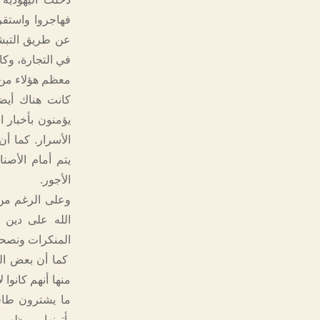
فهاجروا واستقر
عن طريق التبشي
في التجارة، وك
معظم هؤلاء من 
كانت هناك أيضا
يؤمنون بأخبار ا
الأسرار. كما أ
يتم أمام الأصن
الأجور.
وعلى الرغم من 
الله على دين س
المنكرات ونصحوا 
كما أن بعض الع
منها أنهم كانوا 
ما يشترون طافوا
يأتونها من ظهور