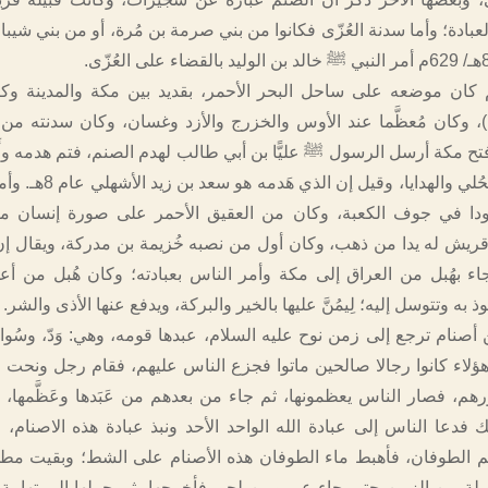
العبادة؛ وأما سدنة العُزّى فكانوا من بني صرمة بن مُرة، أو من بني شيبا
 كان موضعه على ساحل البحر الأحمر، بقديد بين مكة والمدينة وك
 وكان مُعظَّما عند الأوس والخزرج والأزد وغسان، وكان سدنته من
فتح مكة أرسل الرسول ﷺ عليًّا بن أبي طالب لهدم الصنم، فتم هدمه وأَ
في البيت من الحُلي والهدايا، وقيل إ
ا في جوف الكعبة، وكان من العقيق الأحمر على صورة إنسان مك
ريش له يدا من ذهب، وكان أول من نصبه خُزيمة بن مدركة، ويقال إ
ء بهُبل من العراق إلى مكة وأمر الناس بعبادته؛ وكان هُبل من أ
به وتتوسل إليه؛ لِيمُنَّ عليها بالخير والبركة، ويدفع عنها الأذى والشر.
أصنام ترجع إلى زمن نوح عليه السلام، عبدها قومه، وهي: وَدّ، وسُواع
 وهؤلاء كانوا رجالا صالحين ماتوا فجزع الناس عليهم، فقام رجل ونحت
م، فصار الناس يعظمونها، ثم جاء من بعدهم من عَبَدها وعَظَّمها، 
 فدعا الناس إلى عبادة الله الواحد الأحد ونبذ عبادة هذه الاصنام، و
هم الطوفان، فأهبط ماء الطوفان هذه الأصنام على الشط؛ وبقيت م
لة من الزمن حتى جاء عمرو بن لحي فأخرجها، ثم حملها إلى تهامة