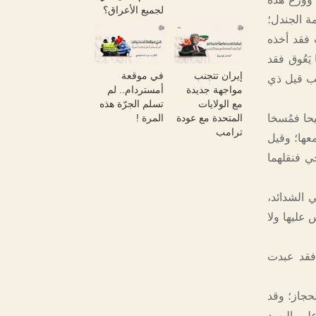
لجميع الأعراق؟
ة الجندل؛
 فقد أخذه
َعُوق فقد
إيران تتجنب
في موقعة
يب قيل ذي
مواجهة جديدة
أمستردام.. لم
مع الولايات
تسلم الجرّة هذه
المتحدة مع عودة
المرة !
يحا فمُسخا
ترامب
معها؛ وقيل
ي فنقلهما
ي الشدائد،
 عليها ولا
 فقد عبدت
لحجاز؛ وقد
لى اليهود