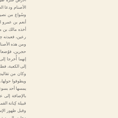
الأصنام ودعا ال
وسُواع من نصيب 
أنعم بن عمرو ا
أخذه مالك بن م
رعين، فعبدته حِمْ
ومن هذه الأصنام 
حجرين، فوُضعا ع
إنهما أُخرجا إ
إلى الكعبة، فطا
وكان من تقاليد 
ويطوفوا حولها، و
يمسها أحد بسوء،
بالإضافة إلى ع
قبيلة كِنانة ا
وقبل ظهور الإسل
دخلت اليهودية 