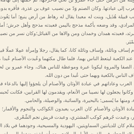
عرب إلى عبادتها. وكان الصنم وَدّ من نصيب عوف بن عذرة، فأقره بدوم
قبيلة هُذَيل، وبنت له معبدا يقال له رهاط من أرض ينبع؛ أما يَغُوث
لمرادي، وقد وضعه بأكمة مذحج باليمن فعبدته مذحج وأهل جرش؛ أما ي
رثد، فعبدته همدان وخمدان ومن والاها من القبائل؛وكان نسر من نص
يَر.
إساف ونائلة، وإساف ونائلة كانا، كما يقال، رجلا وإمرأة عمِلا عملًا قب
ند الكعبة ليتعظ الناس بهما، فلما طال مكثهما وعُبدت الأصنام عُبدا 
لى الصفا والمروة ليكونا عبرة وموعظة للناس هناك، وجاء عمرو بن لح
ف الناس بالكعبة وبهما حتى عُبدا من دون الله.
العرب وعاداتهم في عبادة الأوثان والأصنام أن يلجؤوا إليها بالدعاء ف
كانوا يجعلون لها نصيبا من الأنعام، ويقدمون لها القرابين، فكانت تُحبس
 ومنها ما يُسمى؛ بالبحيرة، والسائبة، والوصيلة، والحامي.
بادة الأوثان والأصنام كان العرب يعبدون الكواكب والنجوم والأقمار؛
لقمر، وعبدت جُرهم كوكب المشتري، وعبدت قريش نجم الشِّعْرى.
ام كان للديانتين السماويتين، اليهودية والمسيحية، وجودهما في بلاد ا
بلاد الحجاز في القرن الأول الميلادي بعد أن اشتد ضغط الرومان ع