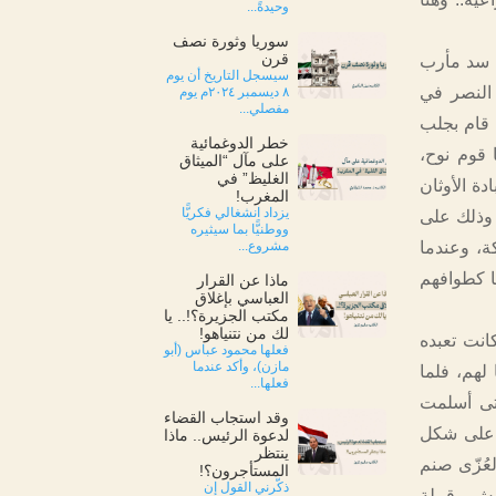
وحيدةً...
سوريا وثورة نصف
قرن
م سد مأرب
سيسجل التاريخ أن يوم
النصر في
٨ ديسمبر ٢٠٢٤م يوم
مفصلي...
 قام بجلب
خطر الدوغمائية
 قوم نوح،
على مآل “الميثاق
الغليظ” في
دة الأوثان
المغرب!
يزداد انشغالي فكريًّا
 وذلك على
ووطنيًّا بما سيثيره
ة، وعندما
مشروع...
ا كطوافهم
ماذا عن القرار
العباسي بإغلاق
مكتب الجزيرة؟!.. يا
لك من نتنياهو!
كانت تعبده
فعلها محمود عباس (أبو
مازن)، وأكد عندما
لهم، فلما
فعلها...
حتى أسلمت
وقد استجاب القضاء
ب على شكل
لدعوة الرئيس.. ماذا
ينتظر
عُزّى صنم
المستأجرون؟!
ذكّرني القول إن
يش وقبيلة