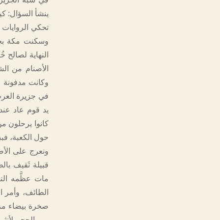
ينشأ السؤال: كي
تحكي الروايات 
وسكنت مكة بجو
النهاية لصالح 
الأصنام من الشا
وكانت مدفونة عل
في جزيرة العرب
يد قوم عاد عند
كانوا يرحلون م
حول الكعبة، فب
ونعرج على الأصن
قبيلة ثَقيف با
مات عظَّمه ال
الطائف، وأمر ا
صخرة بيضاء مرب
من الحجر لأنثى