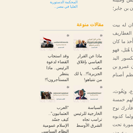
المحكمة الدستورية
العليا في مصر...
ن بن جابر؛
مقالات منوعة
ان له بيت
 الغطاريف
خذ ما كان
ن الذي هَدمه هو سعد بن زيد الأشهلي عام 8هـ. وأما هُبَل، فهو
ماذا عن القرار
وقد استجاب
سور اليد
العباسي بإغلاق
القضاء لدعوة
ن عمرو بن
مكتب
الرئيس.. ماذا
الجزيرة؟!.. يا لك
ينتظر
عظم أصنام
من نتنياهو!
المستأجرون؟!
، ويَغُوث،
 لهم خمسة
السياسة
“العرب
فأدرك نوح
الخارجية للرئيس
العثمانيون”..
لما كذبوه
ترامب تجاه
كيف جسّد
طمورة تحت
الشرق الأوسط
الإسلام عمومية
النظام السياسي
 ووزع هذه