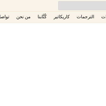
ات
الترجمات
كاريكاتير
كُتَّابنا
من نحن
تواصل