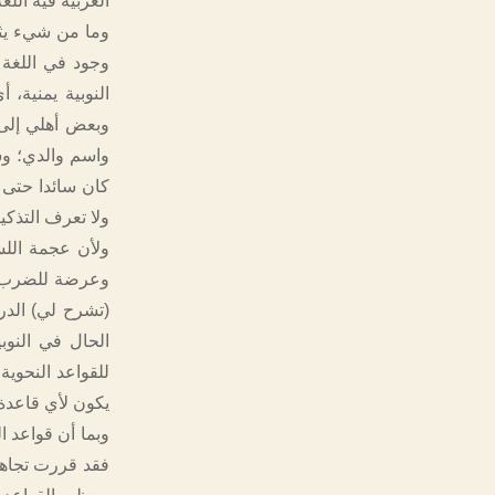
العربية فيه الل
وما من شيء يثبت
وجود في اللغة 
النوبية يمنية، 
وبعض أهلي إلى 
واسم والدي؛ وش
ولا تعرف التذكير
ولأن عجمة اللس
وعرضة للضرب ال
(تشرح لي) الدر
الحال في النوبي
للقواعد النحوي
يكون لأي قاعد
وبما أن قواعد ا
فقد قررت تجاهله