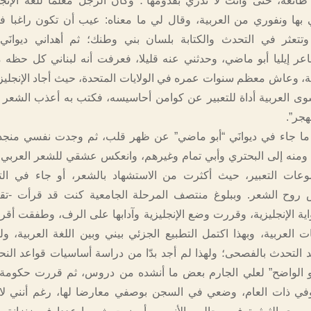
ائعة، حتى وأنت لا تدري بقدومها”؛ وكان الرجل معلما للغة الإنجل
ها ونفوري من العربية، وقال لي ما معناه: عيب أن تكون راغبا ف
تتعثر في التحدث والكتابة بلسان بني وطنك؛ ثم أهداني ديوانَي 
اعر إيليا أبو ماضي، وحدثني عنه قليلا، فعرفت أنه لبناني كل حظه م
ئية، وعاش معظم سنوات عمره في الولايات المتحدة، حيث أجاد الإنجليزية
وى العربية أداة للتعبير عن كوامن أحاسيسه، فكتب به أعذب الشعر 
هجر”.
جاء في ديوانَي “أبو ماضي” عن ظهر قلب، ثم وجدت نفسي منجذبا
 ومنه إلى البحتري وأبي تمام وغيرهم، وانعكس عشقي للشعر العربي 
عات التعبير، حيث أكثرت من الاستشهاد بالشعر، أو جاء في التعا
 روح الشعر. وببلوغ منتصف المرحلة الجامعية كنت قد قرأت -تقري
ية الإنجليزية، وقررت وضع الإنجليزية وآدابها على الرف، وطفقت أقرأ
ت العربية، وبهذا اكتمل التطبيع الجزئي بيني وبين اللغة العربية، و
ند التحدث بالفصحى؛ ولهذا لم أجد بدّا من دراسة أساسيات قواعد الن
و الواضح” لعلي الجارم بعض ما أنشده من دروس، ثم قررت حكومة 
في ذات العام، وضعي في السجن بوصفي معارضا لها، رغم أنني لا أ