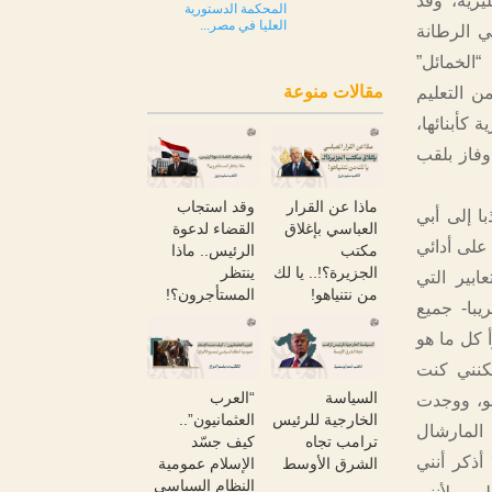
يزية، وقد
المحكمة الدستورية
العليا في مصر...
ي الرطانة
“الخمائل”
مقالات منوعة
ن التعليم
 كأبنائها،
وفاز بلقب
ماذا عن القرار
وقد استجاب
 إلى أبي
العباسي بإغلاق
القضاء لدعوة
على أدائي
مكتب
الرئيس.. ماذا
الجزيرة؟!.. يا لك
ينتظر
بير التي
من نتنياهو!
المستأجرون؟!
با- جميع
 كل ما هو
لكنني كنت
السياسة
“العرب
حو، ووجدت
الخارجية للرئيس
العثمانيون”..
المارشال
ترامب تجاه
كيف جسّد
ذكر أنني
الشرق الأوسط
الإسلام عمومية
النظام السياسي