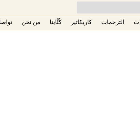
ات
الترجمات
كاريكاتير
كُتَّابنا
من نحن
تواصل