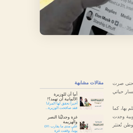
مقالات مشابهة
ا حتى صرت
سار حياتي
أما آن للوزيرة
الألمانية أن تهمد؟!
أخيراً تحقق لها المراد!
م بها، كما
فقد صافحت الوزيرة...
وبية وجدت
غزة وجدليَّتا النصر
والهزيمة
ن تُعتبَر
على مدى ما يقارب ٤٧١
يوماً، وقفت غزة