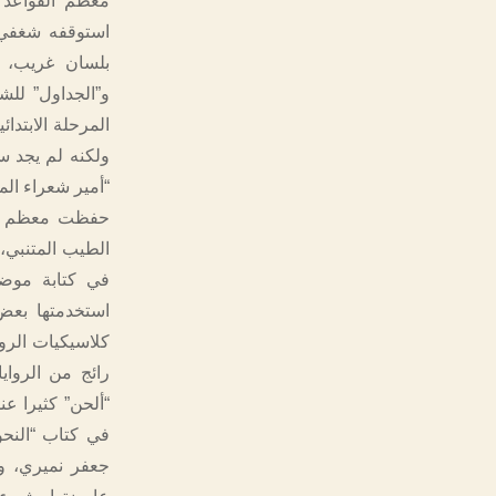
معظم القواعد ط
استوقفه شغفي ب
بلسان غريب، و
و”الجداول” للش
المرحلة الابتدا
ولكنه لم يجد س
“أمير شعراء الم
حفظت معظم ما 
الطيب المتنبي،
في كتابة موضو
استخدمتها بعض
كلاسيكيات الروا
رائج من الروايا
“ألحن” كثيرا ع
في كتاب “النح
جعفر نميري، و