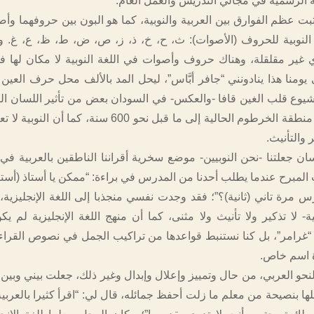
غة الرسمية في مجالي التدريس والعمل العام.
 عظم الفوارق بين العربية والنوبية، كما هو البون بين حروفهما وأصوا
النوبية للحروف (الأصوات): ث، ح، خ، ذ، ز، ص، ض، ط، ظ، ع، غ. 
أي غير مقلقلة، وهناك حروف وأصوات في اللغة النوبية لا مكان لها في
يومنا هذا ينادونني “جافر أبَّاس”، ليحل المد بالألف محل حرف العي
يوع قلب الغين قافا -والعكس- في السودان بعض من تأثير اللسان الن
كان سائدا حتى منطقة الخرطوم الحالية إلى ما قبل نحو 600 سنة، كما
 والتأنيث.
ان جعلتنا -نحن النوبيين- موضع سخرية أقراننا الناطقين بالعربية في
مبرح عندما يطلب أحدنا من المدرس في براءة: “ممكن يا أستاذ (أست
س مرة تاني (ثانية)؟”؛ فقد وجدت نفسي منجذبا إلى اللغة الإنجليزية،
ة- لا تذكير ولا تأنيث ولا مثنى، كما أن منهج اللغة الإنجليزية لم ي
ة “غرامر”، بل كنا نستنبط قواعدها من تراكيب الجمل في نصوص القراء
ة اسم خاص.
لنحو العربي، من حال وتمييز وإعلال وإبدال وغير ذلك، جعلت بيني وبين ال
ا بنصيحة من معلم ما زلت أحفظ جمائله، قال لي: “اقرأ كثيرا بالعربية