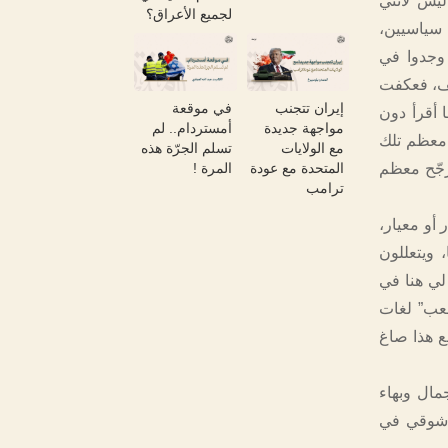
يس لأنني
لجميع الأعراق؟
 سياسيين،
وجدوا في
حف، فعكفت
إيران تتجنب
في موقعة
 أقرأ دون
مواجهة جديدة
أمستردام.. لم
 معظم تلك
مع الولايات
تسلم الجرّة هذه
المتحدة مع عودة
المرة !
رجّح معظم
ترامب
أو معيار،
، ويتعللون
لي هنا في
صعب” لغات
 ما بين 3000 وأكثر من 4000 حرف، ومع هذا صاغ
جمال وبهاء
د شوقي في