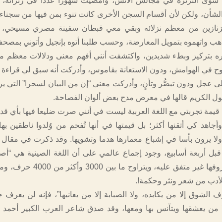
سوى الثرثرة في مجالس الأنس، وأمضيت شهورا عددا في زنزانة، ل
أن، ولكن لأن أقسام السجن الأخرى كانت تنوء بمن فيها من سجناء
زنازين من معظم نزلائه وبقي معي قبطان سفينة مصري مسيحي، 
هب واتهموه بتمويل المعارضة، وحسب طلبنا أتوه بإنجيل وأتوني بمص
ره بتركيز وبطء شديدين، واكتشفت أنني أفهم معنى ودلالات معظم ما
ح في الهوامش، ودون الاستعانة بقاموس، وأدركت أنه سبق لي قراءة
ى عجل ودون تبصُّر وتأنٍ، وأدركت معنى “إن من البيان لسحرا” التي ي
سول الكريم قالها في معرض مدح بعض ألوان الفصاحة.
قيمة تجربتي مع اللغة العربية ليست في أنني صرت ضليعا فيها بأي قدر 
أجاهد كي أتقنها أكثر؛ بل قيمتها في أنها تُفحم من وُلدوا ناطقين بها
، ولا يرون بأسا في إشباع معمارها هدما وتشويها. وقد ذكرت في مقال 
قبل أربعة أسابيع، وجود إجماع عالمي على أن اللغة الصينية هي “أ
العالم، فعدد حروفها غير متفق عليه، ويتراوح
الأدب من شعر ونثر وحكمة!.
رف الشوق إلا من يكابده، ولا الصبابة إلا من يعانيها”، فإنه لن يعرف 
إلا من يعشقها ويتآنس بها ومعها، وقد صدق شاعر العرب الكبير أحم