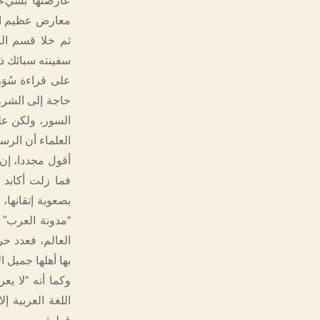
عارضتها بشيء 
معارض عظيم الش
ثم خلا قسم ال
سفينته سبائك ذ
على قراءة سُوَ
حاجة إلى الشرو
السور، ولكن عل
العلماء أن الر
أقول مجددا، إن 
فما زلت أكابد و
بصعوبة إتقانها
“مدونة العرب” 
بها أهلها جميل 
وكما أنه “لا يع
اللغة العربية 