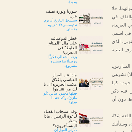
وحيدةً...
تهما، فلا
سوريا وثورة نصف
قرن
والقاف في
سيسجل التاريخ أن يوم
 العربية،
٨ ديسمبر ٢٠٢٤م يوم
مفصلي...
ن في اسمي
خطر الدوغمائية
وبي، الذي
على مآل “الميثاق
الغليظ” في
 أن النوبية لا تعرف التثنية
المغرب!
يزداد انشغالي فكريًّا
ووطنيًّا بما سيثيره
 المدارس،
مشروع...
اذ) تشرهي
ماذا عن القرار
العباسي بإغلاق
 حيث- كما
مكتب الجزيرة؟!.. يا
لك من نتنياهو!
كن فيه ذكر
فعلها محمود عباس (أبو
مازن)، وأكد عندما
ة، دون أن
فعلها...
وقد استجاب القضاء
لغة سَدّا،
لدعوة الرئيس.. ماذا
ينتظر
، وستأتيك
المستأجرون؟!
ذكّرني القول إن