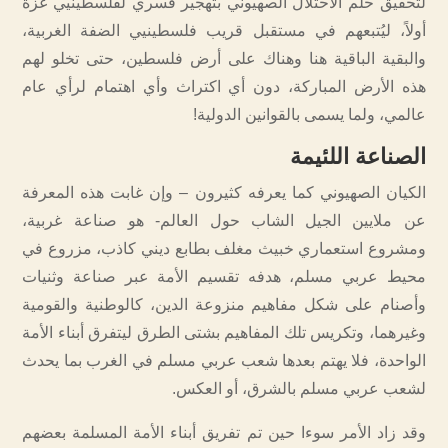
لتحقيق حلم الاحتلال الصهيوني بتهجير قسري لفلسطينيي غزة
أولاً، ليُتبعهم في مستقبل قريب فلسطينيي الضفة الغربية،
والبقية الباقية هنا وهناك على أرض فلسطين، حتى تخلو لهم
هذه الأرض المباركة، دون أي اكتراث وأي اهتمام لرأي عام
عالمي، ولما يسمى بالقوانين الدولية!
الصناعة اللئيمة
الكيان الصهيوني كما يعرفه كثيرون – وإن غابت هذه المعرفة
عن ملايين الجيل الشاب حول العالم- هو صناعة غربية،
ومشروع استعماري خبيث مغلف بطابع ديني كاذب، مزروع في
محيط عربي مسلم، هدفه تقسيم الأمة عبر صناعة وثنيات
وأصنام على شكل مفاهيم منزوعة الدين، كالوطنية والقومية
وغيرهما، وتكريس تلك المفاهيم بشتى الطرق ليتفرق أبناء الأمة
الواحدة، فلا يهتم بعدها شعب عربي مسلم في الغرب بما يحدث
لشعب عربي مسلم بالشرق، أو العكس.
وقد زاد الأمر سوءا حين تم تفريق أبناء الأمة المسلمة بعضهم