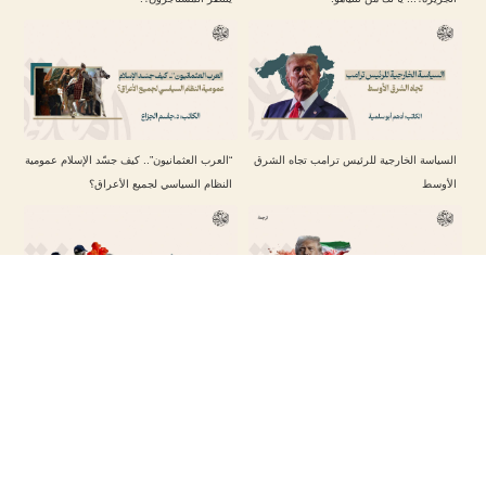
السياسة الخارجية للرئيس ترامب تجاه الشرق
“العرب العثمانيون”.. كيف جسّد الإسلام عمومية
الأوسط
النظام السياسي لجميع الأعراق؟
إيران تتجنب مواجهة جديدة مع الولايات المتحدة
في موقعة أمستردام.. لم تسلم الجرّة هذه
مع عودة ترامب
المرة !
تابعنا على حساباتنا