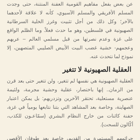
عن بعض بفعل مفاهيم القومية العفنة المنتنة، حتى وجدت
المسلم الأفريقي والمسلم الآسيوي، كأنه لا علاقة لأحدهما
بالآخر؛ وكل ذلك من أجل تثبيت وغرز الخلية السرطانية
الصهيونية في فلسطين، وهو ما حدث فعلاً. وما الظلم الواقع
على غزة وعدم نصرتها من قبل مسلمي العالم – عربهم
وعجمهم- خشية غضب البيت الأبيض الصليبي المتصهين، إلا
نموذج لما نتحدث عنه.
العقلية الصهيونية لا تتغير
العقلية الصهيونية هي نفسها لم تتغير، ولن تتغير حتى بعد قرن
من الزمان.. إنها باختصار، عقلية وحشية مجرمة، ولئيمة
عنصرية مستعلية، تحتقر الآخرين وتزدريهم: بل يمكن اعتبار
الصهاينة، وخاصة بعد المشاهد التي بتنا نتابعها يومياً في غزة،
حفنة كائنات من خارج النظام البشري {سمّاعـون للكذب،
أكّالون للسحت}.
جرائمهم المستمرة من القديم، خاصة بعد طوفان الأقصى