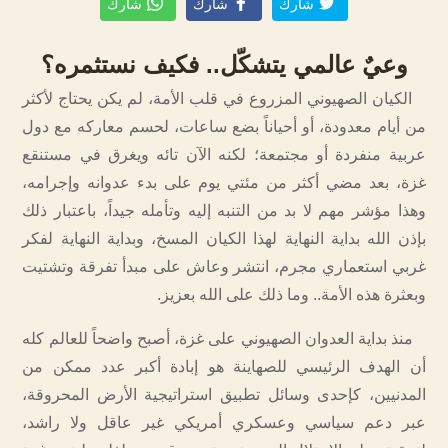
شارك
شارك
شارك
وعيٌ عالمي يتشكّل.. فكيف نستثمره؟
الكيان الصهيوني المزروع في قلب الأمة، لم يكن يحتاج لأكثر
من أيام معدودة، أو أحياناً بضع ساعات، لحسم معاركه مع دول
عربية منفردة أو مجتمعة؛ لكنه الآن تائه ويغرق في مستنقع
غزة، بعد مضي أكثر من مئتي يوم على بدء عدوانه وإجرامه،
وهذا مؤشر مهم لا بد من التنبه إليه وتأمله جيداً، باعتبار ذلك
بإذن الله بداية النهاية لهذا الكيان المسخ، وبداية النهاية لفكر
غربي استعماري مجرم، انتشر وعاش على مبدأ تفرقة وتشتيت
وبعثرة هذه الأمة.. وما ذلك على الله بعزيز.
منذ بداية العدوان الصهيوني على غزة، أصبح واضحاً للعالم كله
أن الهدف الرئيسي للصهاينة هو إبادة أكبر عدد ممكن من
المدنيين، كإحدى وسائل تطبيق استراتيجية الأرض المحروقة،
عبر دعم سياسي وعسكري أمريكي غير عاقل ولا راشد،