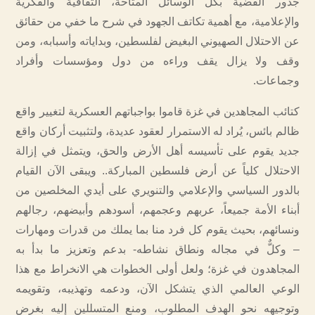
جذور القضية بكل الوسائل المتاحة، الثقافية والفكرية
والإعلامية، مع أهمية تكاتف الجهود في شرح ما خفي من حقائق
عن الاحتلال الصهيوني البغيض لفلسطين، وبداياته وأسبابه، ومن
وقف ولا يزال يقف وراءه من دول ومؤسسات وأفراد
وجماعات.
كتائب المجاهدين في غزة قاموا بواجباتهم العسكرية لتغيير واقع
ظالم بائس، يُراد له الاستمرار لعقود عديدة، ولتثبيت أركان واقع
جديد يقوم على تأسيسه أهل الأرض والحق، ويتمثل في إزالة
الاحتلال كلياً عن أرض فلسطين المباركة.. ويبقى الآن القيام
بالدور السياسي والإعلامي والتنويري على أيدي المخلصين من
أبناء الأمة جميعاً، عربهم وعجمهم، أسودهم وأبيضهم، رجالهم
ونسائهم، بحيث يقوم كل فرد منا بما يملك من قدرات ومهارات
– وكلٌّ في مجاله ونطاق نشاطه- بدعم وتعزيز ما بدأ به
المجاهدون في غزة؛ ولعل أولى الخطوات هي الانخراط مع هذا
الوعي العالمي الذي يتشكل الآن، ودعمه وتهذيبه، وتقويمه
وتوجيهه نحو الهدف المطلوب، ومنع المتسللين إليه بغرض