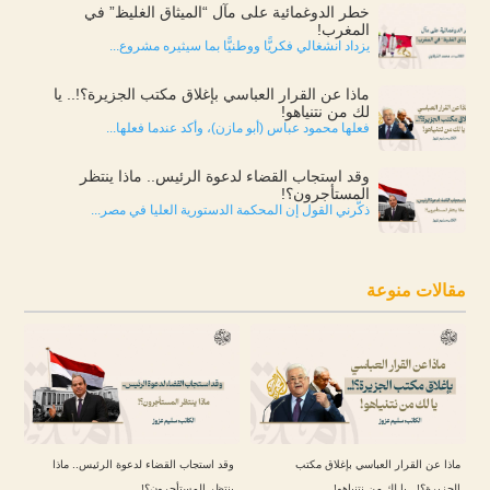
خطر الدوغمائية على مآل “الميثاق الغليظ” في
المغرب!
يزداد انشغالي فكريًّا ووطنيًّا بما سيثيره مشروع...
ماذا عن القرار العباسي بإغلاق مكتب الجزيرة؟!.. يا
لك من نتنياهو!
فعلها محمود عباس (أبو مازن)، وأكد عندما فعلها...
وقد استجاب القضاء لدعوة الرئيس.. ماذا ينتظر
المستأجرون؟!
ذكّرني القول إن المحكمة الدستورية العليا في مصر...
مقالات منوعة
ماذا عن القرار العباسي بإغلاق مكتب
وقد استجاب القضاء لدعوة الرئيس.. ماذا
الجزيرة؟!.. يا لك من نتنياهو!
ينتظر المستأجرون؟!