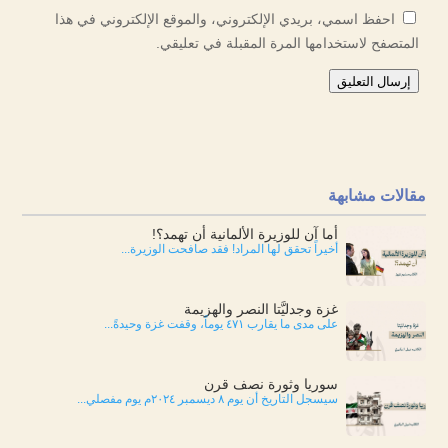
احفظ اسمي، بريدي الإلكتروني، والموقع الإلكتروني في هذا
المتصفح لاستخدامها المرة المقبلة في تعليقي.
إرسال التعليق
مقالات مشابهة
أما آن للوزيرة الألمانية أن تهمد؟!
أخيراً تحقق لها المراد! فقد صافحت الوزيرة...
غزة وجدليَّتا النصر والهزيمة
على مدى ما يقارب ٤٧١ يوماً، وقفت غزة وحيدةً...
سوريا وثورة نصف قرن
سيسجل التاريخ أن يوم ٨ ديسمبر ٢٠٢٤م يوم مفصلي...