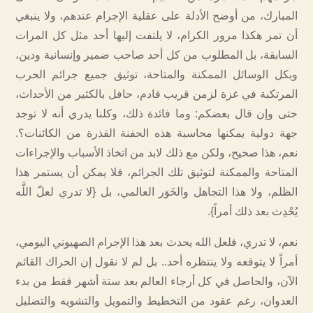
المبارك، من أوضح الأدلة على عقلية الإجرام عندهم، ولا ينبغي
أن تمر هكذا مرور الكرام، لا يلتفت إليها أحد مثل كل المرات
السابقة، بل المطلوب من كل أحد صاحب ضمير وإنسانية ودين،
وبكل الوسائل الممكنة والمتاحة، توثيق جميع جرائم الحرب
المرتكبة في غزة لزمن قريب قادم، حافل بالكثير من الأحداث،
حتى وإن قال بعضكم: وما فائدة ذلك، وكلنا يدري أنه لا توجد
جهة دولية يمكنها محاسبة هذه الحفنة القذرة من الكائنات؟.
نعم، هذا صحيح، ولكن مع ذلك لابد من اتخاذ الأسباب والإجراءات
المتاحة والممكنة لتوثيق تلك الجرائم، فلا يمكن أن يستمر هذا
الظلم، ولا هذا التجاهل والخَوَر العالمي، بل {لا تدري لعلّ اللَّه
يُحْدِث بعد ذلك أمراً}.
نعم، لا تدري، فلعل الله يحدث بعد هذا الإجرام الصهيوني اليومي،
أمراً لا يتوقعه ولا ينتظره أحد.. بل لم لا نقول إن الحراك القائم
الآن، والحاصل في كل أرجاء العالم بعد ستة أشهر فقط من بدء
العدوان، رغم عقود من التخطيط والتمويل والتشويه والتضليل