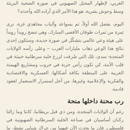
الغربي، لإظهار المحتل الصهيوني في صورة الضحية البريئة
وسط وحوش بشرية، هو هذا الأمر الذي أراده الله وأحدثه؟
اليوم، بفضل الله أولاً، ثم بسواعد وألباب مجاهدي غزة، نرى
ثمرة من ثمرات طوفان الأقصى المبارك، وهي تنضج رويداً رويداً
على هيئة وعي عالمي يتشكّل في صورة جديدة، وستكون إحدى
نتائج هذا الوعي ذهاب مليارات الغرب – وعلى رأسه الولايات
المتحدة- سدى، تلك التي صُرفت لزرع خلية سرطانية خبيثة في
قلب الأمة، كي تكون رأس حربة في حروب ومشاريع الهيمنة
الغربية على المنطقة بكافة أشكالها، العسكرية والاقتصادية
والفكرية والإعلامية وغيرها، من أجل استمرار الاستعمار لعقود
قادمة.
رب محنة داخلها منحة
رغم أن الولايات المتحدة، ومن ذي قبل بريطانيا، كانتا وما زالتا
ركنان أساسيان في صناعة الخلية السرطانية الصهيونية في
فلسطين، فإن ما يحدث الآن فيهما من حراك شبابي نشط، ما