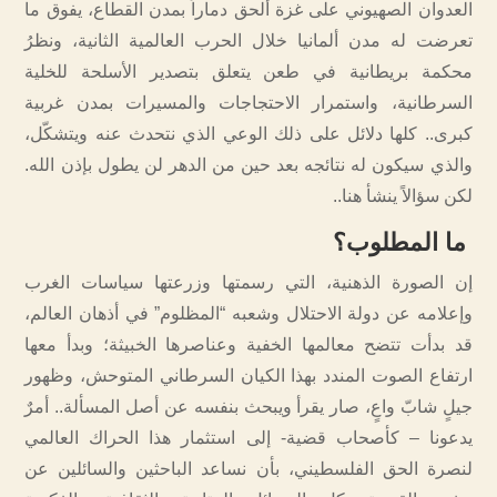
العدوان الصهيوني على غزة ألحق دماراً بمدن القطاع، يفوق ما
تعرضت له مدن ألمانيا خلال الحرب العالمية الثانية، ونظرُ
محكمة بريطانية في طعن يتعلق بتصدير الأسلحة للخلية
السرطانية، واستمرار الاحتجاجات والمسيرات بمدن غربية
كبرى.. كلها دلائل على ذلك الوعي الذي نتحدث عنه ويتشكّل،
والذي سيكون له نتائجه بعد حين من الدهر لن يطول بإذن الله.
لكن سؤالاً ينشأ هنا..
ما المطلوب؟
إن الصورة الذهنية، التي رسمتها وزرعتها سياسات الغرب
وإعلامه عن دولة الاحتلال وشعبه “المظلوم” في أذهان العالم،
قد بدأت تتضح معالمها الخفية وعناصرها الخبيثة؛ وبدأ معها
ارتفاع الصوت المندد بهذا الكيان السرطاني المتوحش، وظهور
جيلٍ شابّ واعٍ، صار يقرأ ويبحث بنفسه عن أصل المسألة.. أمرٌ
يدعونا – كأصحاب قضية- إلى استثمار هذا الحراك العالمي
لنصرة الحق الفلسطيني، بأن نساعد الباحثين والسائلين عن