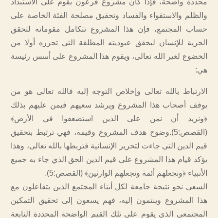
محددة واضحة، فإذا كان مشروع فرعون يقوم على الاستبداد
والظلم والاستقواء والفساد وتحقيق مصلحة الفئة الخاصة على
حساب المجتمع، فإن هذا المشروع تتكامل مقوماته لتحقق
الحرية للإنسان ليحقق عبوديته المطلقة التي تحرره أولا من
الخضوع لغير الله تعالى، ويقوم هذا المشروع على أسس رئيسة
هي:
الارتباط بالله تعالى وإخلاص التوجه إليه فالله تعالى هو من
يوقف أصحاب هذا المشروع ويرشد سعيهم فيمن عليهم بذلك
﴿ونريد أن نمن على الذين استضعفوا في الأرض﴾
(القصص:5).وضوح هدف المشروع وقيمه، فهي ترتبط بتحقيق
قيم الدين التي جاءت لتحرير الإنسانية فتربطها بالله تعالى، وهذا
يؤكد قيام هذا المشروع على قيم الدين الحق الذي جاء به جميع
الأنبياء ﴿ونجعلهم أئمة ونجعلهم الوارثين﴾ (القصص:5).
السعي نحو نتيجة جامعة لكل أبناء المجتمع الذين يتفاعلون مع
هذا المشروع وينتمون إليه، فهم يسعون إلى تحقيق التمكين
المجتمعي الذي يقوم على تلك القيم الواضحة المحددة النابعة