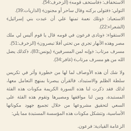
الاستخفاف: ﴿فاستخف قومه﴾ (الزخرف:54).
التولي: ﴿فتولى بركنه وقال ساحر أو مجنون﴾ (الذاريات:39).
الاستعباد: ﴿وتلك نعمة تمنها علي أن عبدت بني إسرائيل﴾
(الشعراء:22).
الاستقواء: ﴿ونادى فرعون في قومه قال يا قوم أليس لي ملك
مصر وهذه الأنهار تجري من تحتي أفلا تبصرون﴾ (الزخرف:51).
مسرف مرتاب: ﴿وإنه لمن المسرفين﴾ (يونس:83)، ﴿كذلك يضل
الله من هو مسرف مرتاب﴾ (غافر:34).
ولا شك أن هذه الأوصاف لما لها من خطورة وأثر في تكريس
سلطة الظلم والاستبداد، فالقرآن يبصرنا بمنهج التعامل معها،
لذلك فقد ذكرت لنا هذه السورة الكريمة مكونات هذه الفئة
المستبدة، وبين لنا مواقفها ومصيرها وتقوم هذه الفئة على
السعي لتحقيق مشروعها من خلال تجميع جهود مكوناتها
الأساسية، وتتشكل مكونات هذه المؤسسة المستبدة مما يلي:
الزعامة القيادية: فرعون.