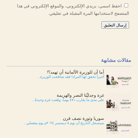
احفظ اسمي، بريدي الإلكتروني، والموقع الإلكتروني في هذا
المتصفح لاستخدامها المرة المقبلة في تعليقي.
إرسال التعليق
مقالات مشابهة
أما آن للوزيرة الألمانية أن تهمد؟!
أخيراً تحقق لها المراد! فقد صافحت الوزيرة...
غزة وجدليَّتا النصر والهزيمة
على مدى ما يقارب ٤٧١ يوماً، وقفت غزة وحيدةً...
سوريا وثورة نصف قرن
سيسجل التاريخ أن يوم ٨ ديسمبر ٢٠٢٤م يوم مفصلي...