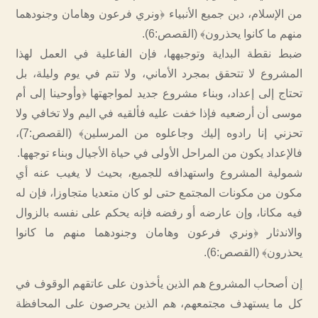
من الإسلام، دين جميع الأنبياء ﴿ونري فرعون وهامان وجنودهما
منهم ما كانوا يحذرون﴾ (القصص:6).
ضبط نقطة البداية وتوجيهها، فإن الفاعلية في العمل لهذا
المشروع لا تتحقق بمجرد الأماني، ولا تتم في يوم وليلة، بل
تحتاج إلى إعداد، وبناء مشروع جديد لمواجهتها ﴿وأوحينا إلى أم
موسى أن أرضعيه فإذا خفت عليه فألقيه في اليم ولا تخافي ولا
تحزني إنا رادوه إليك وجاعلوه من المرسلين﴾ (القصص:7)،
فالإعداد يكون من المراحل الأولى في حياة الأجيال وبناء توجهها.
شمولية المشروع واستهدافه للجميع، بحيث لا يغيب عنه أي
مكون من مكونات المجتمع حتى لو كان متعديا متجاوزا، فإن له
فيه مكانا، وإن عارضه أو رفضه فإنه يحكم على نفسه بالزوال
والاندثار ﴿ونري فرعون وهامان وجنودهما منهم ما كانوا
يحذرون﴾ (القصص:6).
إن أصحاب المشروع هم الذين يأخذون على عاتقهم الوقوف في
كل ما يستهدف مجتمعهم، هم الذين يحرصون على المحافظة