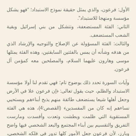
الأول: فرعون، والذي يمثل حقيقة نموذج الاستبداد؛ “فهو يشكل
مؤسسة ومنهجا للاستبداد”.
الثاني: الفئة المستضعفة، وتتشكل من بني إسرائيل وبقية
الشعب المستضعف.
والثالث: الفئة المسؤولة عن الإصلاح والتوجيه والإرشاد الذي
من هدفه وشأنه أن يمس بالفئتين السابقتين، وهذه الفئة يمثلها
موسى وهارون عليهما السلام، والمصلحين معه كمؤمن آل
فرعون.
وآيات السورة تحدد ذلك بوضوح تام؛ فهي تقدم لنا أولا مؤسسة
الاستبداد والظلم، حيث يقول تعالى: ﴿إن فرعون علا في الأرض
وجعل أهلها شيعا يستضعف طائفة منهم يذبح أبناءهم ويستحيي
نساءهم إنه كان من المفسدين﴾ (القصص:4)، هذه هي الفئة
المستقوية التي ظلمت وبطشت وتعدت وأفسدت ومارست
التفريق والتقسيم بين أبناء المجتمع والبعد الشخصي فيها واضح
وبارز، لأن فرعون جعل الأمور كلها تدور في فلكه الشخصي،