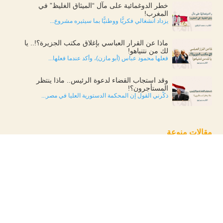
خطر الدوغمائية على مآل “الميثاق الغليظ” في
المغرب!
يزداد انشغالي فكريًّا ووطنيًّا بما سيثيره مشروع...
ماذا عن القرار العباسي بإغلاق مكتب الجزيرة؟!.. يا
لك من نتنياهو!
فعلها محمود عباس (أبو مازن)، وأكد عندما فعلها...
وقد استجاب القضاء لدعوة الرئيس.. ماذا ينتظر
المستأجرون؟!
ذكّرني القول إن المحكمة الدستورية العليا في مصر...
مقالات منوعة
ماذا عن القرار العباسي بإغلاق مكتب
وقد استجاب القضاء لدعوة الرئيس.. ماذا
الجزيرة؟!.. يا لك من نتنياهو!
ينتظر المستأجرون؟!