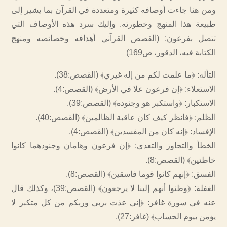
ومن هنا جاءت أوصافه كثيرة ومتعددة في القرآن بما يشير إلى
طبيعة هذا المنهج وخطورته. وإليك سرد هذه الأوصاف التي
تتصل بفرعون: (القصص القرآني أهدافه وخصائصه ومنهج
الكتابة فيه، الدقور، ص169)
التأله: ﴿ما علمت لكم من إله غيري﴾ (القصص:38).
الاستعلاء: ﴿إن فرعون علا في الأرض﴾ (القصص:4).
الاستكبار: ﴿واستكبر هو وجنوده﴾ (القصص:39).
الظلم: ﴿فانظر كيف كان عاقبة الظالمين﴾ (القصص:40).
الإفساد: ﴿إنه كان من المفسدين﴾ (القصص:4).
الخطأ والتجاوز والتعدي: ﴿إن فرعون وهامان وجنودهما كانوا
خاطئين﴾ (القصص:8).
الفسق: ﴿إنهم كانوا قوما فاسقين﴾ (القصص:8).
الغفلة: ﴿وظنوا أنهم إلينا لا يرجعون﴾ (القصص:39)، وكذلك قال
عنه في سورة غافر: ﴿إني عذت بربي وربكم من كل متكبر لا
يؤمن بيوم الحساب﴾ (غافر:27).