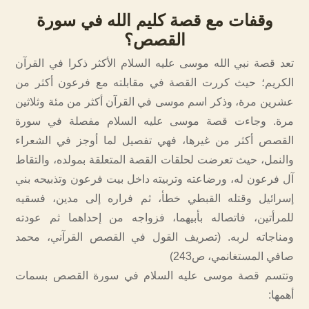
وقفات مع قصة كليم الله في سورة
القصص؟
تعد قصة نبي الله موسى عليه السلام الأكثر ذكرا في القرآن
الكريم؛ حيث كررت القصة في مقابلته مع فرعون أكثر من
عشرين مرة، وذكر اسم موسى في القرآن أكثر من مئة وثلاثين
مرة. وجاءت قصة موسى عليه السلام مفصلة في سورة
القصص أكثر من غيرها، فهي تفصيل لما أوجز في الشعراء
والنمل، حيث تعرضت لحلقات القصة المتعلقة بمولده، والتقاط
آل فرعون له، ورضاعته وتربيته داخل بيت فرعون وتذبيحه بني
إسرائيل وقتله القبطي خطأ، ثم فراره إلى مدين، فسقيه
للمرأتين، فاتصاله بأبيهما، فزواجه من إحداهما ثم عودته
ومناجاته لربه. (تصريف القول في القصص القرآني، محمد
صافي المستغانمي، ص243)
وتتسم قصة موسى عليه السلام في سورة القصص بسمات
أهمها: