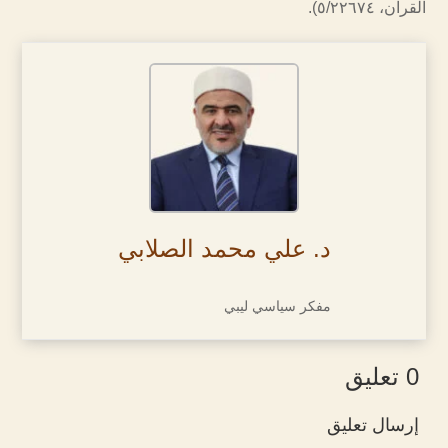
القرآن، ٥/٢٢٦٧٤).
د. علي محمد الصلابي
مفكر سياسي ليبي
0 تعليق
إرسال تعليق