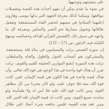
على سفينتهم وتوجيهها.
في ضوء ما تقدم يمكن أن نفهم أحداث هذه القصة وتفصيلات
مواقفها، ويمكننا كذلك معرفة الجهود التي بذلها موسى وهارون
(عليهما السلام) في سعيهم لتحفيز الفئة المستضعفة وتفعيل
طاقاتها وتحويل مسارها نحو النصر والتمكين ومعرفة كل ما
واجهه في سبيل ذلك. (القصص القرآني أهدافه وخصائصه ومنهج
الكتابة فيه، الدقور، ص 171 – 172)
إن سورة القصص نزلت والمسلمون في مكة قلة مستضعفة،
والمشركون هم أصحاب الحول والطول والجاه والسلطان،
نزلت هذه السورة لتضع الموازين الحقيقة للقيم والقوى، نزلت
تقرر أن هناك قوة واحدة في هذا الوجود هي قوة الله تعالى، وأن
هناك قيمة واحدة في هذا الكون هي قيمة الإيمان، فمن كانت
قوة الله معه فلا خوف عليه، ولو كان مجردا من كل مظاهر
القوة، ومن كانت قوة الله عليه فلا أمن له ولا طمأنينة ولو
ساندته جميع القوى، ومن كانت له قيمة الإيمان فله الخير كله،
ومن فقد هذه القيمة فليس بنافعه شيء أصلا. (في ظلال