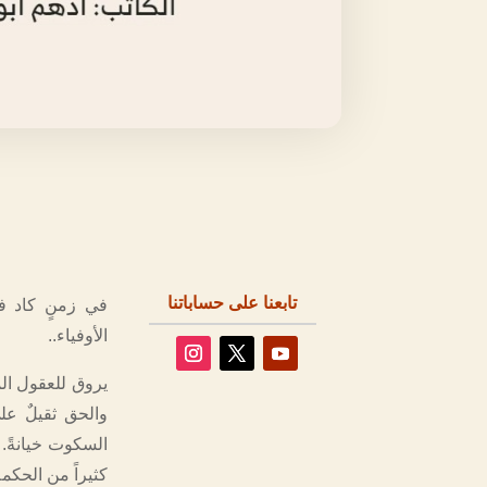
تابعنا على حساباتنا
في زمنٍ كاد ف
الأوفياء..
يروق للعقول ال
والحق ثقيلٌ عل
السكوت خيانةً. 
كثيراً من الحكم