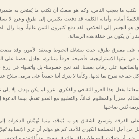
 نكتب ما يعجب الناس، وكم هو صعبٌ أن نكتب ما يُمتحن به ضميرنا 
 الكلمةُ أمانة، وأمانة الكلمة قد دفعت بكثيرين إلى طرقٍ وعرةٍ لا يسل
 هو الجسر إلى الخلاص. لقد دفع كثيرون الثمن غالياً، وما زال الطر
تار أن يكون من حَمَلة هذه الرسالة.
قف على مفترق طرق، حيث تتشابك الخيوط وتتعقد الأمور، وقد مضت
في بيئتها الاستراتيجية، فأصبحنا فرقاً متناثرة، نجادل بعضنا على ال
الطائفية على رقاب بعضنا. لقد نجح خصومنا- بل وأتقنوا- في زرع بذ
كل جماعة تفرح بما لديها، وكأننا لا ندرك أننا جميعاً على مرمى سلاح عد
معاتنا بفعل هذا الغزو الثقافي والفكري، غزو لم يكن يهدف إلا إلى ت
ظالم معززاً والمظلوم مُداناً، والتطبيع مع العدو تقدمٌ، بينما الدعوة 
مة تُدين صاحبها.
ى الفرقة وتوسيع الشقاق هو ما يُمَجَّد، بينما تُهمَّش الدعوات إل
ل من أجل المصلحة الكبرى للأمة. كم هو مؤلم أن ترى الإنسانية تُجرَّ
ي حين أن حفلات اللهو والإسراف والترف تصبح رمزاً للتقدم والتحضر.