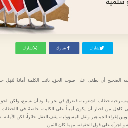
شارك
شارك
شارك
يه الضجيج أن يطغى على صوت الحق، باتت الكلمة أمانةً يُثقِل ح
مسترخية خطاب الشعوبية، فتغرق في بحر ما تود أن تسمع، ولكن الحق ل
ى كاهل من اختار أن يكون أميناً على الكلمة، خاصةً في اللحظات ا
وبين إغراء الجماهير وثقل المسؤولية، يقف العقل حائراً، لكن الأمانة 
ة والجرأة على قول الحقيقة، مهما كان الثمن.