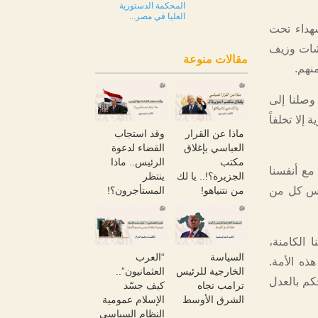
المحكمة الدستورية
العليا في مصر...
شهداء تحت
اشات وزيف
مقالات منوعة
نهم.
 وصلنا إلى
إلا تخلفاً
ماذا عن القرار
وقد استجاب
العباسي بإغلاق
القضاء لدعوة
مكتب
الرئيس.. ماذا
مع أنفسنا
الجزيرة؟!.. يا لك
ينتظر
ليس كل من
من نتنياهو!
المستأجرون؟!
ا الكامنة،
السياسة
“العرب
ذه الأمة.
الخارجية للرئيس
العثمانيون”..
كم بالعدل
ترامب تجاه
كيف جسّد
الشرق الأوسط
الإسلام عمومية
النظام السياسي