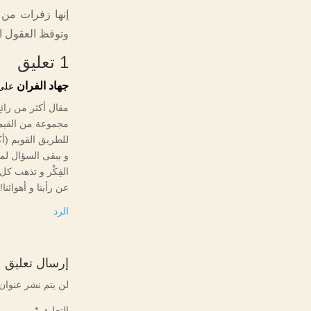
إنها زفرات من 
وتوقظ العقول ال
1 تعليق
جهاد الفران
على 25/12/2024 في
مقال أكثر من رائع
مجموعة من القيم ا
للطريق القويم (أ
و يبقى السؤال لما
الفِكْر و تذهب كل
عن رأينا و أهوائنا!!
الرد
إرسال تعليق
لن يتم نشر عنوان 
التعليق
*