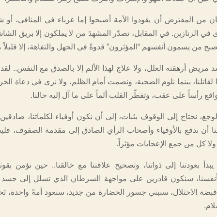
كان من المفترض أن يقودوا الأمة أصبحوا إما غرباء في المنافي، أو 
 في الزنازين. في المقابل، تصدّر المشهدَ من لا يملكون إلا بريق الش
بح من يسمون أنفسهم “المؤثرون” قدوةً في الجهل والتفاهة، إلا قليلاً م
د مريض أرهقته العلل، ولا علاج لهذا الألم إلا بالصدق مع النفس.. لقد
لقاتلنا، بينما نلوم الضحية، ونصمت أمام الظلم، ولا نرى في دعاة الحرية 
الواقع رأساً على عقب، وتفطّر القلب ألماً على ما آل إليه حالنا.
جع، نحتاج إلى الوقوف بثبات، إلى أن نكون أوفياء لكلماتنا، صادقين 
نا أن ندفع بالأوفياء وأصحاب الرأي الصادق إلى مقدمة الصفوف، ف
 ولا كل من جمع الإعجابات مؤثراً.
بدأ بعودتنا إلى ذواتنا، وتصحيح علاقتنا مع خالقنا.. حين نؤمن بقوتن
بأنفسنا، سنكون قادرين على مواجهة السرطان الذي تسلل إلى جسد ه
بضة الاحتلال، سنبني جسور الحضارة من جديد، سنعود أمةً واحدة، تَح
لام.