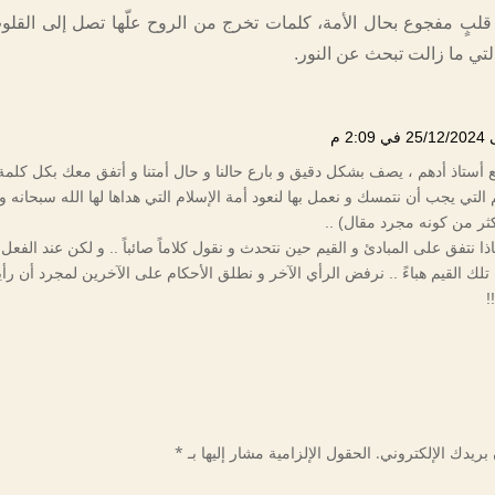
قلبٍ مفجوع بحال الأمة، كلمات تخرج من الروح علّها تصل إلى القلوب
تي ما زالت تبحث عن النور.
 2:09 م
 أستاذ أدهم ، يصف بشكل دقيق و بارع حالنا و حال أمتنا و أتفق معك بكل كلمة 
لتي يجب أن نتمسك و نعمل بها لنعود أمة الإسلام التي هداها لها الله سبحانه و
كثر من كونه مجرد مقال) ..
ذا نتفق على المبادئ و القيم حين نتحدث و نقول كلاماً صائباً .. و لكن عند الفعل
 تلك القيم هباءً .. نرفض الرأي الآخر و نطلق الأحكام على الآخرين لمجرد أن رأ
!
بريدك الإلكتروني.
الحقول الإلزامية مشار إليها بـ
*