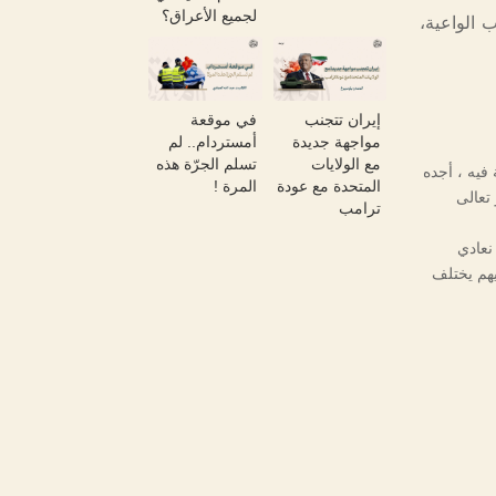
لجميع الأعراق؟
 الواعية،
إيران تتجنب
في موقعة
مواجهة جديدة
أمستردام.. لم
مع الولايات
تسلم الجرّة هذه
فيه ، أجده
المتحدة مع عودة
المرة !
 تعالى
ترامب
 نعادي
يهم يختلف