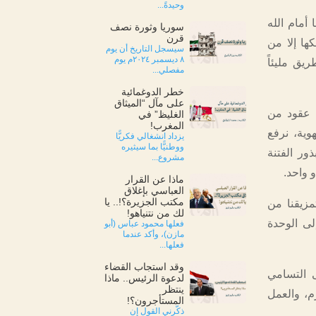
وحيدةً...
أمام الله
سوريا وثورة نصف
قرن
كها إلا من
سيسجل التاريخ أن يوم
٨ ديسمبر ٢٠٢٤م يوم
يق مليئاً
مفصلي...
خطر الدوغمائية
على مآل “الميثاق
 عقود من
الغليظ” في
المغرب!
هوية، نرفع
يزداد انشغالي فكريًّا
ووطنيًّا بما سيثيره
ور الفتنة
مشروع...
و واحد.
ماذا عن القرار
العباسي بإغلاق
مكتب الجزيرة؟!.. يا
مزيقنا من
لك من نتنياهو!
إلى الوحدة
فعلها محمود عباس (أبو
مازن)، وأكد عندما
فعلها...
وقد استجاب القضاء
ى التسامي
لدعوة الرئيس.. ماذا
ينتظر
م، والعمل
المستأجرون؟!
ذكّرني القول إن