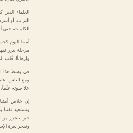
العلماء الذين 
التراب، أو أسرى
الكلمات، حتى أص
أمتنا اليوم كجس
مرحلة نبرر فيها 
وإرهاباً!. قُلب 
في وسط هذا الو
ومع الناس. علي
علا صوته علَماً،
إن خلاص أمتنا ي
ونستعيد ثقتنا 
حين نتحرر من ق
وتفخر بعزة الإس