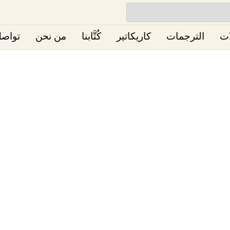
ات
الترجمات
كاريكاتير
كُتَّابنا
من نحن
تواصل