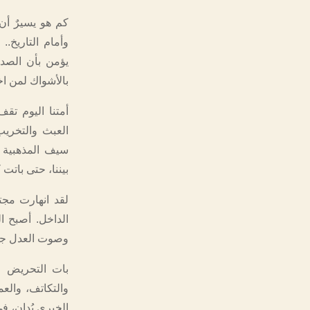
كم هو يسيرٌ أن
وأمام التاريخ..
يؤمن بأن الصدق
بالأشواك لمن اخ
أمتنا اليوم ت
العبث والتخريب 
سيف المذهبية و
بيننا، حتى باتت 
لقد انهارت مجت
الداخل. أصبح ال
وصوت العدل جري
بات التحريض عل
والتكاتف، والعم
الخيري يُدان، ف