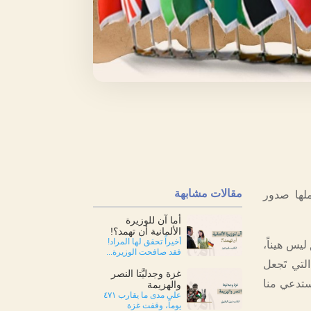
مقالات مشابهة
ملها صدور
أما آن للوزيرة
الألمانية أن تهمد؟!
أخيراً تحقق لها المراد!
يس هيناً،
فقد صافحت الوزيرة...
لتي تَجعل
غزة وجدليَّتا النصر
تستدعي منا
والهزيمة
على مدى ما يقارب ٤٧١
يوماً، وقفت غزة