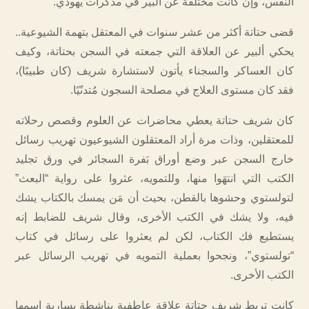
النفس، وإن كانت مختلفة عن ألبير في مذكرات يهودي.
قضى حتاتة أكثر من عشر سنوات في المعتقل بتهمة الشيوعية..
يحكي ألبير عن العلاقة التي جمعته في السجن بحتاتة، وكيف
كان العساكر والسجناء يأتون لاستشارة شريف (كان طبيبًا)،
فقد كان مستوى العلاج في مصلحة السجون مُتدنّيًا.
كان شريف حتاتة يعطي محاضرات عن العلوم وقصص رحلاته
للمعتقلين، وذات مرة أراد المعتقلون الشيوعيون تهريب رسائل
خارج السجن عبر وضع أوراق بَفرة السجائر في ورق تجليد
الكتب التي انتهَوا منها، وللتمويه، عثروا على رواية “البعث”
لتولستوي وحشوها بالقطن، بحيث أن مَن يمسك بالكتاب يشك
فيه، ولا يشك في الكتب الأخرى، وقال شريف للضابط إنه
يستطيع فك الكتاب، لكن لم يعثروا على رسائل في كتاب
“تولستوي”، ونجحوا بعملية التمويه في تهريب الرسائل عبر
الكتب الأخرى.
كانت تربط شريف حتاتة علاقة عاطفية بناشطة يسارية اسمها