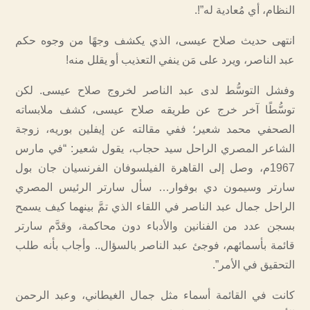
النظام، أي مُعادية له”!.
انتهى حديث صلاح عيسى، الذي يكشف وجهًا من وجوه حكم
عبد الناصر، ويرد على مَن ينفي التعذيب أو يقلل منه!
وفشل التوسُّط لدى عبد الناصر لخروج صلاح عيسى. لكن
توسُّطًا آخر خرج عن طريقه صلاح عيسى، كشف ملابساته
الصحفي محمد شعير؛ ففي مقالته عن إيفلين بوريه، زوجة
الشاعر المصري الراحل سيد حجاب، يقول شعير: “في مارس
1967م، وصل إلى القاهرة الفيلسوفان الفرنسيان جان بول
سارتر وسيمون دي بوفوار… سأل سارتر الرئيس المصري
الراحل جمال عبد الناصر في اللقاء الذي تمَّ بينهما كيف يسمح
بسجن عدد من الفنانين والأدباء دون محاكمة، وقدَّم سارتر
قائمة بأسمائهم، فوجئ عبد الناصر بالسؤال.. وأجاب بأنه طلب
التحقيق في الأمر”.
كانت في القائمة أسماء مثل جمال الغيطاني، وعبد الرحمن