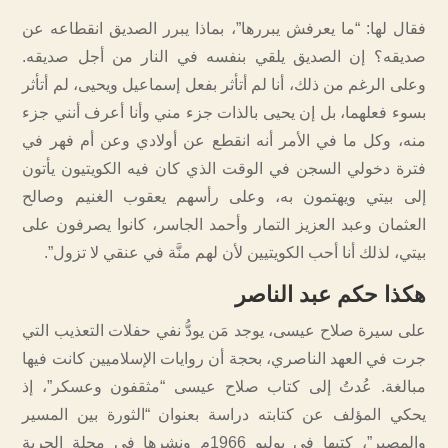
فقال لها: “ما يعرفش يبررها”، بماذا يبرر الصديق انقطاعه عن
صديقه؟ إن الصديق يلقي بنفسه في النار من أجل صديقه.
وعلى الرغم من ذلك، أنا لم أتأثر بفعل إسماعيل ويحيى، لم أتأثر
بسوء فعلهما، بل إن يحيى بالذات جزء مني وأنا أعرف أنني جزء
منه، وكل ما في الأمر أنه انقطع عن أولادي وعن أم فهر في
فترة دخولي السجن في الوقت الذي كان فيه الكويتيون يأتون
إلى بيتي ويهتمون به، وعلى رأسهم يعقوب الغنيم وصالح
العثمان وعبد العزيز التمار وأحمد الجاسر، كانوا يصرفون على
بيتي، لذلك أنا أحب الكويتيين لأن لهم منَّة في عنقي لا تزول”.
هكذا حكم عبد الناصر
على سيرة صلاح عيسى، يوجد مَن يودُّ نفي حفلات التعذيب التي
جرت في العهد الناصري، بحجة أن روايات الإسلاميين كانت فيها
مبالغة. عُدتُ إلى كتاب صلاح عيسى “مثقفون وعسكر”، إذ
يحكي المؤلف عن كتابته دراسة بعنوان “الثورة بين المسير
والمصير”، كتبها في يوليو 1966م ونشرها في مجلة الحرية