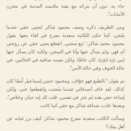
جاء به، دون أن يتركه مع بقية ملابسه المدنية في مخزن
الأمانات”.
ومن الطريف ذكره وصف محمود شاكر ليحيى حقي عندما
سُجن، كما حكى للكاتبة سعدية مفرح في لقاء معها. يقول
محمود محمد شاكر: “مع سجني، انقطع يحيى حقي عن زوجتي
أم فهر، ولم يسأل عنها وأنا في السجن، ولكنه كان يسأل عنها
(من بَرّه لبَرّه)، كان خائفًا، ولكن نفسه صافية في الحالتين، في
حالة الخوف وفي حالة الأمن”.
ثم يقول: “بالطبع فهو خوّاف، ومحمود حسن إسماعيل أيضًا كان
كذلك، لقد خاف أصدقائي عندما سُجنت وانقطعوا عني، ولكن
إساءة حقي هذه لم تحز في نفسي، قلت لك إنه جبان وخلاص”،
وبعدها عادت صداقة شاكر مع حقي كما كانت.
وسألت الكاتب سعدية مفرح محمود شاكر: كيف برر غيابه عن
أهل بيتك؟