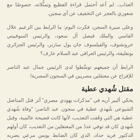
العذاب.. لم أعد أحتمل قراءة الفظيع وتمثُّلاته، خصوصًا مع
شعوري بالعجز عن التخفيف عن أي سجين.
وعلى سيرة السجن، فكرت اليوم: ما الرابط بين الزعيم علال
الفاسي والملك فيصل آل سعود، والرئيس السوفييتي
خروتشوف، والفيلسوف جان بول سارتر، والرئيس الجزائري
بوتفليقة، والرئيس العراقي عبد السلام عارف؟
الرابط أن جميعهم توسَّطوا لدى الرئيس جمال عبد الناصر
للإفراج عن معتقلين مصريين في السجون المصرية!
مقتل شُهدي عطية
يحكي ألبير آريه في “مذكرات يهودي مصري” أثر قتل المناضل
الشيوعي شُهدي عطية في سجون عبد الناصر: “وفاة شُهدي
عطية هي التي وَقَفت التعذيب، لأنها كانت فضيحة عالمية، وقبل
شُهدي كان قد توفي عددٌ من المعتقلين من التعذيب، كان أولهم
الدكتور فريد حداد، الذي كان الضابط يونس مرعي يضربه