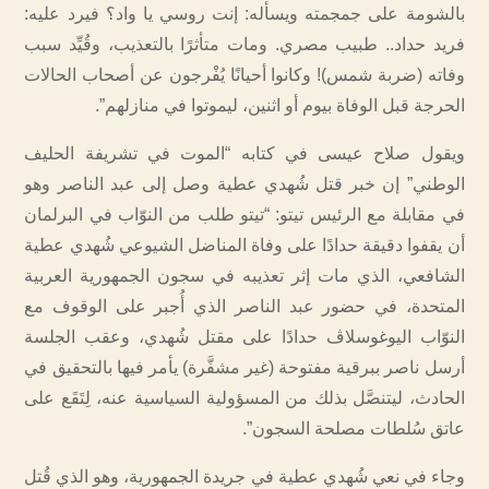
بالشومة على جمجمته ويسأله: إنت روسي يا واد؟ فيرد عليه:
فريد حداد.. طبيب مصري. ومات متأثرًا بالتعذيب، وقُيِّد سبب
وفاته (ضربة شمس)! وكانوا أحيانًا يُفْرجون عن أصحاب الحالات
الحرجة قبل الوفاة بيوم أو اثنين، ليموتوا في منازلهم”.
ويقول صلاح عيسى في كتابه “الموت في تشريفة الحليف
الوطني” إن خبر قتل شُهدي عطية وصل إلى عبد الناصر وهو
في مقابلة مع الرئيس تيتو: “تيتو طلب من النوّاب في البرلمان
أن يقفوا دقيقة حدادًا على وفاة المناضل الشيوعي شُهدي عطية
الشافعي، الذي مات إثر تعذيبه في سجون الجمهورية العربية
المتحدة، في حضور عبد الناصر الذي أُجبر على الوقوف مع
النوّاب اليوغوسلاڤ حدادًا على مقتل شُهدي، وعقب الجلسة
أرسل ناصر ببرقية مفتوحة (غير مشفَّرة) يأمر فيها بالتحقيق في
الحادث، ليتنصَّل بذلك من المسؤولية السياسية عنه، لِتَقَع على
عاتق سُلطات مصلحة السجون”.
وجاء في نعي شُهدي عطية في جريدة الجمهورية، وهو الذي قُتل