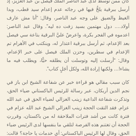
كان ممن توسَّط لدى عبد الناصر الملك فيصل بن عبد العزيز، إذ
أرسل ببرقية يلحُّ فيها في رجائه عدم إعدام سيد قطب، وبدا
الغيظ والضيق على وجه عبد الناصر، وقال: “أنا مش عارف
أولاد…. دول مهتمين بسيد زفت ده ليه”. وقال عبد الناصر:
اعدموه في الفجر بكرة، واعرضْ عليَّ البرقية بتاعة سي فيصل
بعد الإعدام، ثم أرسل ببرقية اعتذار له، وينكتب في الأهرام تم
الإعدام في سطرين، وحزن الملك فيصل على خبر الإعدام،
وقال: “أرسلت إليه وتوسلت أن يطلقه حيًّا، ويطلب فيه ما
يشاء!… ولكنها إرادة الله، ولكل أجَلٍ كتاب”.
كان سبب مقالي هو قراءة خبر عن شفاعة الشيخ ابن باز في
نجم الدين أربكان، عبر رسالة للرئيس الباكستاني ضياء الحق،
وتذكرت شفاعة الداعية زينب الغزالي لضياء الحق في عبد الله
عزام. فقد التقت الحجة زينب الغزالي الشيخ عبد الله عزام في
فترة كانت من أشد فترات الملاحقة له من باكستان، وقررتِ
الحجة أن تغتنم هذه الفرصة لتلقي ما بنفسها لدى الرئيس ضياء
الحق، وقال لها الرئيس الباكستاني: أي خدمات يا حاجة؟ قالت: