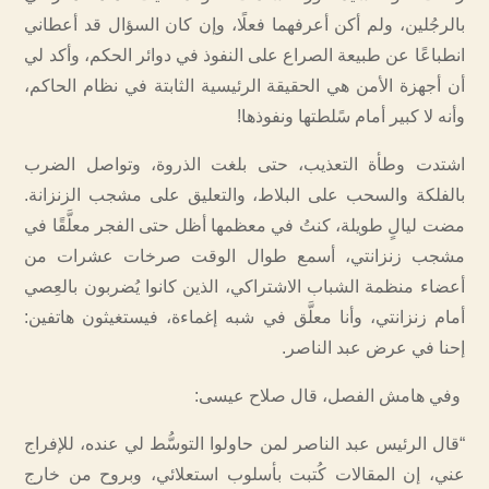
بالرجُلين، ولم أكن أعرفهما فعلًا، وإن كان السؤال قد أعطاني
انطباعًا عن طبيعة الصراع على النفوذ في دوائر الحكم، وأكد لي
أن أجهزة الأمن هي الحقيقة الرئيسية الثابتة في نظام الحاكم،
وأنه لا كبير أمام سًلطتها ونفوذها!
اشتدت وطأة التعذيب، حتى بلغت الذروة، وتواصل الضرب
بالفلكة والسحب على البلاط، والتعليق على مشجب الزنزانة.
مضت ليالٍ طويلة، كنتُ في معظمها أظل حتى الفجر معلَّقًا في
مشجب زنزانتي، أسمع طوال الوقت صرخات عشرات من
أعضاء منظمة الشباب الاشتراكي، الذين كانوا يُضربون بالعِصي
أمام زنزانتي، وأنا معلَّق في شبه إغماءة، فيستغيثون هاتفين:
إحنا في عرض عبد الناصر.
وفي هامش الفصل، قال صلاح عيسى:
“قال الرئيس عبد الناصر لمن حاولوا التوسُّط لي عنده، للإفراج
عني، إن المقالات كُتبت بأسلوب استعلائي، وبروح من خارج