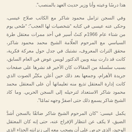
هذا درسًا وعيته وأنا وزير حديث العهد بالمنصب”.
وفي السجن تزامل محمود شاكر مع الكاتب صلاح عيسى،
وحكى عنه عيسى في كتابه “شخصيات لها العجب”: “ضُحى يوم
من شتاء عام 1966م كنتُ أسير في أحد ممرات معتقل طرة
السياسي مع المرحوم العلّامة الشيخ محمد محمود شاكر،
محقق التراث المعروف، نشتبك في جدل حول معركة فكرية،
كانت قد دارت بينه وبين الدكتور لويس عوض في العام السابق،
بسبب سلسلة من المقالات كان الأخير قد نشرها على صفحات
جريدة الأهرام، وجمعها بعد ذلك حين أعلن مكبِّر الصوت الذي
كانت إدارة المعتقل تذيع منه تعليماتها أن على المعتقل محمد
محمود شاكر الاستعداد لترحيله إلى السجن الحربي. وما كاد
الشيخ شاكر يسمع ذلك حتى اصفرَّ وجهه تمامًا”.
يكمل عيسى: “كان المرحوم الشيخ شاكر ضائقًا بالسجن أشدَّ
الضيق، لا يكف عن انتظار الإفراج عنه، حتى إنه كان المعتقل
الوحيد، الذي حرص على أن يصحب معه إلى زنزانته الحذاء الذي