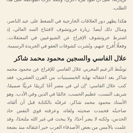
الطلب.
هكذا يظهر دور العلاقات الخارجية في الضغط على عبد الناصر،
ومثال ذلك أيضا: زيارة خروتشوف لافتتاح السد العالي، إذ
اشترط خروتشوف الإفراج عن الشيوعيين في المعتقلات..
وفعلًا أُفرج عنهم، ونُشرت كشوفات العفو في الجريدة الرسمية.
علال الفاسي والسجين محمود محمد شاكر
توسَّط الزعيم المغربي علال الفاسي للإفراج عن محمود محمد
شاكر بعد اعتقاله نهاية الخمسينيات من القرن العشرين، فقد
كتب علال الفاسي: “إن لي في مصر أخًا كريمًا عربيًّا صميمًا،
شريف النسب، عظيم الحسب، عالمًا في الدين وفي الأدب، وهو
الأستاذ محمود محمد شاكر، عرفتُه بالكتابة قبل أن ألقاه،
صاحبتُه فحمدت صحبته ولقاه، وعرفته قوي النفس حاد
الحدس، ولكنه لا يضر أحدًا، ولا يبحث في غير الله ملتحدًا، وقد
علمت بالأمس من بعض الأصدقاء العرب خبر اعتقاله منذ بضعة