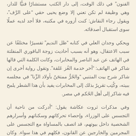
الفنون” في ذلك الوقت، إلى دار الكتب مستشارًا فنيًّا للدار،
وهي وظيفة لم تكن تعني إلا وضع يحيى حقي “على الرَّف”،
ويقول رجاء النقاش: كنت أزوره في مكتبه، فلا أجد لديه عملًا
سوى استقبال أصدقائه.
ويحكي وجدان العلي في كتابه “ظل النديم” تفسيرًا مختلفًا عن
سبب الاعتقال، وهو أنه بسبب أحاديث زوجة الباقوري المنفلتة
في الهاتف عن عبد الناصر والمخابرات، وكانت الكلمة التي قالها
شاكر في الهاتف: “آخر خدمة الغُز عَلقة”. وتقول رواية أخرى إن
شاكر شرح بيت المتنبي “والحُرُّ ممتحَنٌ بأولاد الزِّنا” في مجلسه
ببيته، وكُتِب تقريرٌ بذلك إلى المخابرات يفيد بأن هذا الشطر يلمح
فيه شاكر إلى أهل الحُكم في مصر.
وفي مذكرات ثروت عكاشة يقول: “أدركت من ناحية أن
التجسس على الوزراء، وإحصاء تحركاتهم وسكناتهم وأسرارهم
الشخصية داخل بيوتهم، قد اتصف بالمساواة مع التجسس على
المجرمين والخارجين عن القانون، فكلهم في هذا سواء. وكان