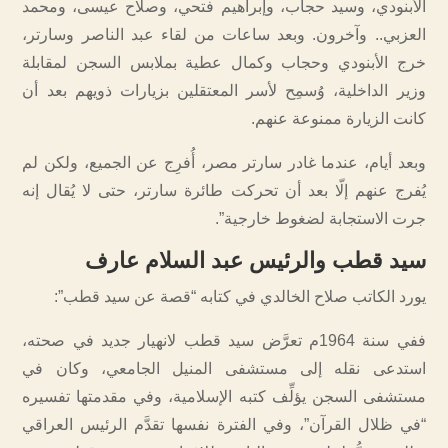
الأبنودي، وسيد حجاب، وإبراهيم فتحي، وصلاح عيسى، ومحمد
العزبي.. وآخرون. وبعد ساعات من لقاء عبد الناصر وسارتر،
خرج الأبنودي وحجاب وكمال عطية بملابس السجن لمقابلة
وزير الداخلية، وُسمِح لأسر المعتقلين بزيارات ذويهم بعد أن
كانت الزيارة ممنوعة عنهم.
وبعد أيام، عندما غادر سارتر مصر، أُفرِج عن الجميع، ولكن لم
يُفرج عنهم إلّا بعد أن تحركت طائرة سارتر، حتى لا يُقال إنه
جرت الاستجابة لضغوط خارجية”.
سيد قطب والرئيس عبد السلام عارف
يورد الكاتب صلاح الخالدي في كتابه “قصة عن سيد قطب”:
ففي سنة 1964م تعرَّض سيد قطب لانهيار جديد في صحته،
استدعى نقله إلى مستشفى المنيل الجامعي، وكان في
مستشفى السجن يؤلِّف كتبه الإسلامية، وفي مقدمتها تفسيره
“في ظلال القرآن”، وفي الفترة نفسها تقدَّم الرئيس العراقي