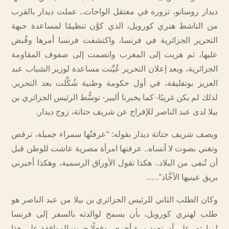
ديدار روسانو، تزوره في معتقل الواحات.. عملت ديدار بالقرب
من الناشط هنري كورويل، الذي كوَّن تنظيمًا لمساعدة جبهة
التحرير الجزائرية في فرنسا، واكتشفت فرنسا أمرها وقُبض
عليها، ثم هربت إلى المغرب وانضمت إلى صفوف المقاومة
الجزائرية، وبعد إعلان التحرير عُيِّنت مساعدة لوزير الشباب عبد
العزيز بوتفليقة، في أول حكومة وطنية شُكِّلت بعد التحرير.
لذلك لم يكن غريبًا- كما يخبرنا ألبير- توسُّط الرئيس الجزائري بن
بيلا لدى عبد الناصر للإفراج عن شريف حتاتة، زوج ديدار.
ويصف شريف حتاتة ديدار بقوله: “عرفتُها سمراء جميلة، ترقص
وتغني بصوت لا أنساه.. عرفتها امرأة مصرية عاشت للوطن قبل
أن تُنفى من البلاد.. هكذا تقول الأوراق الرسمية، وهكذا أخبرني
بريق عينيها الأخَّاذ”…..
وكان الطلب الثاني للرئيس الجزائري بن بيلا من عبد الناصر هو
طلب لهنري كورويل، بأن يسمح لوالدته بالسفر إلى فرنسا
لزيارته، على أن تعود مرة أخرى، وفعلًا جرت الموافقة على هذا