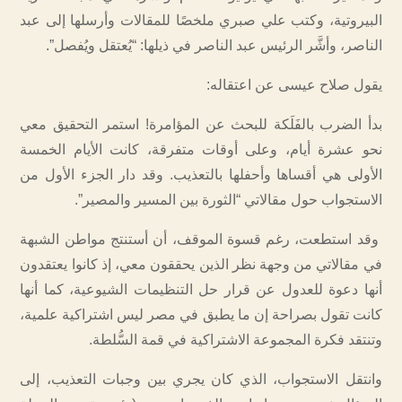
البيروتية، وكتب علي صبري ملخصًا للمقالات وأرسلها إلى عبد
الناصر، وأشَّر الرئيس عبد الناصر في ذيلها: “يُعتقل ويُفصل”.
يقول صلاح عيسى عن اعتقاله:
بدأ الضرب بالفَلَكة للبحث عن المؤامرة! استمر التحقيق معي
نحو عشرة أيام، وعلى أوقات متفرقة، كانت الأيام الخمسة
الأولى هي أقساها وأحفلها بالتعذيب. وقد دار الجزء الأول من
الاستجواب حول مقالاتي “الثورة بين المسير والمصير”.
وقد استطعت، رغم قسوة الموقف، أن أستنتج مواطن الشبهة
في مقالاتي من وجهة نظر الذين يحققون معي، إذ كانوا يعتقدون
أنها دعوة للعدول عن قرار حل التنظيمات الشيوعية، كما أنها
كانت تقول بصراحة إن ما يطبق في مصر ليس اشتراكية علمية،
وتنتقد فكرة المجموعة الاشتراكية في قمة السُّلطة.
وانتقل الاستجواب، الذي كان يجري بين وجبات التعذيب، إلى