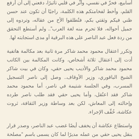
أسابيع، فحزّ في نفسي، وأثّر في قلبي تأثيرًا، دفعني إلى أن أرفع
القلم، وأخط لفخامتكم هذه الكلمة، راجيًا أن تكون عند حسن
ظني فيكم وثقتي بكم، فتُطلقوا الأخ من عقاله، وتردوه إلى
جميل أحواله، فلا تحرم منه لغة العرب”.. ولم أستطع التحقق
من ردة فعل عبد الناصر على هذه البرقية أو مدى استجابته لها.
وتكرر اعتقال محمود محمد شاكر مرة ثانية بعد مكالمة هاتفية
أدت إلى اعتقال ثلاثة أشخاص، وكانت المكالمة بين الكاتب
محمود محمد شاكر والأديب يحيى حقي، وكان في بيت شاكر
الشيخ الباقوري، وزير الأوقاف.. وصل إلى ناصر التسجيل
المسرب، وفي الجلسة شتيمة في ناصر، أما محمود محمد
شاكر فقد اعتُقل، وأما يحيى حقي فقد طلب ناصر طرده
وإحالته إلى المعاش، لكن بعد وساطة وزير الثقافة، ثروت
عكاشة، خُفِّف الإجراء.
واستطاع عكاشة أن يخفف أيضًا غضب عبد الناصر، وصدر قرار
بنقل يحيى حقي من عمله مديرًا لما كان يسمى باسم “مصلحة