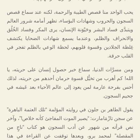
يحب الواحد منا قصص الطيبة والرحمة، لكنه عند سماع قصص
السجون والحروب وشهادات البؤساء، تظهر أمامه شرور العالم
ويتبدَّى فساد البشر وحَيْوَنة الإنسان، يرى المكر وفساد الخُلُق
والانحراف والظلم، وعندما يسمع شهادات الضحايا يكتشف
غِلظة الجلادين وقسوة قلوبهم، لحظة الوعي بالظلم تفجر في
القلب حرقة.
ومن مسرَّات الدنيا، سماع خبر حصول إنسان على حريته، يا
الله! كم أهرب من تخيُّل قسوة حرمان أحدهم من حريته، لذلك
أحس بفرحة عارمة لمن يعود إلى عالم الأحياء بعد عَيشه في
جحيم السجون.
يقول الطاهر بن جلون في روايته المؤلمة “تلك العتمة الباهرة”
عن سجن تازْمَامارت: “يصير الموت المفاجئ كأنه خلاص!”، وآخر
نص قرأته من شهور عن أدب السجون هو كتاب “ناجٍ من
المقصلة” لمحمد برو، وبعدها توقفت عن القراءة في هذا