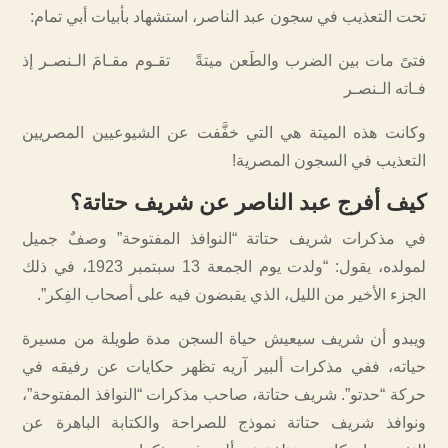
تحت التعذيب في سجون عبد الناصر، استشهاد بأبيات أبي تمام:
فتىً مات بين الضرب والطَعن ميتةً تقـوم مقـامَ الـنصـر إذ
فـاته الـنصـر
وكانت هذه الميتة هي التي خفَّفت عن الشيوعيين المصريين
التعذيب في السجون المصرية!
كيف أفرج عبد الناصر عن شريف حتاتة؟
في مذكرات شريف حتاتة “النوافذ المفتوحة” وصفٌ جميل
لمولده، يقول: “ولدت يوم الجمعة 13 سبتمبر 1923، في ذلك
الجزء الأخير من الليل، الذي يقبضون فيه على أصحاب الفِكر”.
ويبدو أن شريف سيعيش حياة السجن مدة طويلة من مسيرة
حياته، ففي مذكرات ألبير آريه تظهر حكايات عن رفيقه في
حركة “حدتو”. شريف حتاتة، صاحب مذكرات “النوافذ المفتوحة”،
ونوافذ شريف حتاتة نموذج للصراحة والكتابة الباهرة عن