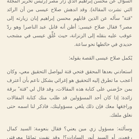
السؤال عن محسن إبراهيم الذي زار مصر (رئيس تحرير المجلة
التي نشرت المقالة). وقد اندهش صلاح عيسى من أن الرائد
“قتة” سأله عن الذين قابلهم محسن إبراهيم إبان زيارته إلى
مصر؟ فقال صلاح عيسى: أظن أنه قابل عبد الناصر! وهو ردّ
عوقب عليه بنقله إلى الزنزانة، حيث عُلِّق عيسى في مشجب
حديدي في حائطها نحو ساعة.
يُكمل صلاح عيسى القصة بقوله:
استعادني بعدها المحقق فتحي قتة ليواصل التحقيق معي، وكان
أعجب ما تطرق إليه التحقيق هو إغرائي بشكل ناعم بأن أعترف
بمن حرَّضني على كتابة هذه المقالات، وقد قال لي “قتة” برقة
زائدة: إذا كان أحد المسؤولين قد طلب منك كتابة المقالات
وراجَعَها معك فإن ذلك يلغي مسؤوليتك، فاذكر لنا اسمه حتى
نغلق ملفك.
وسألته: مسؤول زي مين يعني؟ فقال بنعومة: السيد كمال
رفعت، أو السيد أنور السادات؟! وقد نفيت تمامًا معرفتي