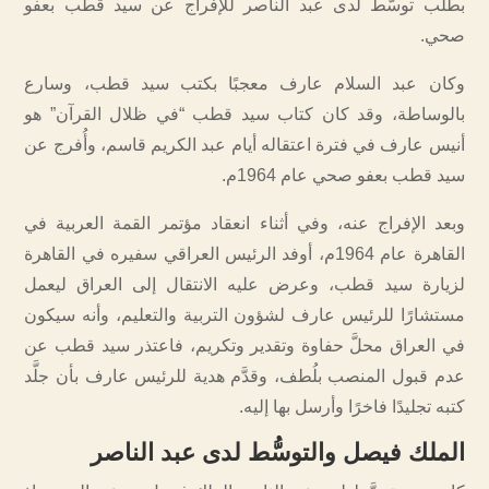
بطلب توسُّط لدى عبد الناصر للإفراج عن سيد قطب بعفو
صحي.
وكان عبد السلام عارف معجبًا بكتب سيد قطب، وسارع
بالوساطة، وقد كان كتاب سيد قطب “في ظلال القرآن” هو
أنيس عارف في فترة اعتقاله أيام عبد الكريم قاسم، وأُفرج عن
سيد قطب بعفو صحي عام 1964م.
وبعد الإفراج عنه، وفي أثناء انعقاد مؤتمر القمة العربية في
القاهرة عام 1964م، أوفد الرئيس العراقي سفيره في القاهرة
لزيارة سيد قطب، وعرض عليه الانتقال إلى العراق ليعمل
مستشارًا للرئيس عارف لشؤون التربية والتعليم، وأنه سيكون
في العراق محلَّ حفاوة وتقدير وتكريم، فاعتذر سيد قطب عن
عدم قبول المنصب بلُطف، وقدَّم هدية للرئيس عارف بأن جلَّد
كتبه تجليدًا فاخرًا وأرسل بها إليه.
الملك فيصل والتوسُّط لدى عبد الناصر