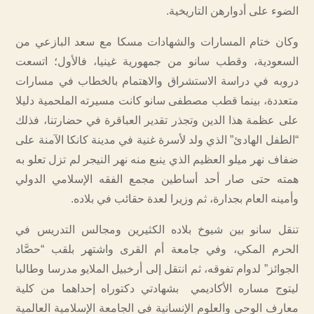
الضوء على أدوارهن التاريخية.
وكان ختام المسارات والشهادات مسكا مع سعد البازعي من
السعودية، وقطب سانو من جمهورية غينيا، فالأول؛ اتسعت
دروبه في دراسة الاستشراق والاهتمام بالخطاب في مسارات
متعددة، بينما قطب مصطفى سانو كانت مسيرته الملحمية دليلا
على عظمة هذا الدين وتجذر تقدير العباقرة في حضارتنا، فذلك
“الطفل الهادئ” الذي ولد لأسرة غنية في مدينة كانكا الآمنة على
ضفاف نهر ميلو العظيم الذي ينبع منه نهر النيجر لم تزل تعلو به
همته حتى صار أحد أساطين مجمع الفقه الإسلامي الدولي
وأمينه العام بجدارة، ثم وزيرا لعدة حقائب في بلاده.
تنقل سانو بين شيوخ بلاده الكثيرين ومجالس التدريس في
الحرم المكي، وفي جامعة أم القرى واشتهر بلقب “حصَّاد
الجوائز” لدوام تفوقه، ثم انتقل إلى أرخبيل الملايو مدرسا وطالبا
ليتوج مساره الأكاديمي بشهادتي دكتوراه إحداهما من كلية
معارف الوحي والعلوم الإنسانية في الجامعة الإسلامية العالمية