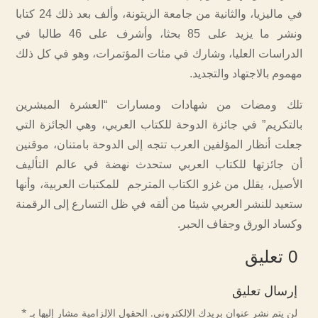
في ماليزيا، والثانية من جامعة الزيتونة، وألف بعد ذلك 24 كتابا
ونشر ما يزيد على 85 بحثا، وأشرف على 46 طالبا في
الدراسات العليا، وشارك في مئات المؤتمرات، وهو في كل ذلك
مهموم بالاجتهاد والتجديد.
تلك ومضات من شهادات ومسارات “العشرة المبشرين
بالتكريم” في جائزة الدوحة للكتاب العربي، وهي الجائزة التي
جعلت أنظار المؤلفين العرب تتجه إلى الدوحة بامتنان، موقنين
أن جائزتها للكتاب العربي ستحدث نهضة في عالم التأليف
الأصيل، يقلل من غزو الكتاب المترجم للمكتبات العربية، وأنها
ستعيد للنشر العربي شيئا من ألقه في ظل التسارع إلى الرقمنة
وكساد الورق وجفاف الحبر.
0 تعليق
إرسال تعليق
لن يتم نشر عنوان بريدك الإلكتروني.
الحقول الإلزامية مشار إليها بـ
*