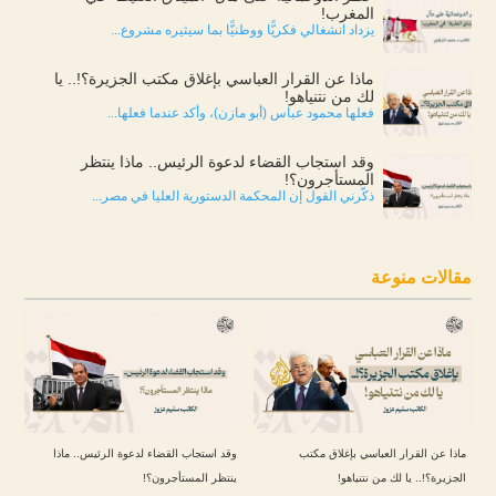
المغرب!
يزداد انشغالي فكريًّا ووطنيًّا بما سيثيره مشروع...
ماذا عن القرار العباسي بإغلاق مكتب الجزيرة؟!.. يا
لك من نتنياهو!
فعلها محمود عباس (أبو مازن)، وأكد عندما فعلها...
وقد استجاب القضاء لدعوة الرئيس.. ماذا ينتظر
المستأجرون؟!
ذكّرني القول إن المحكمة الدستورية العليا في مصر...
مقالات منوعة
ماذا عن القرار العباسي بإغلاق مكتب
وقد استجاب القضاء لدعوة الرئيس.. ماذا
الجزيرة؟!.. يا لك من نتنياهو!
ينتظر المستأجرون؟!