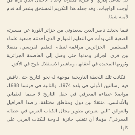
أوجب الواجبات، وقد جعله هذا التكريم المستحق يشعر أنه قدم
لأمته شيئا.
فيما يحدثك ناصر الدين سعيدوني من جزائر الثورة عن مسيرته
الصعبة التي بدأت في التعليم الموازي الذي أحدثته جمعية علماء
المسلمين الجزائريين مراغمة لنظام التعليم الفرنسي، متنقلا
بين قرى الجزائر ومدنها حتى وصل إلى العاصمة الجزائرية
وثورتها المجيدة في أعقابها، وتباشير الاستقلال تلوح في الأفق.
فكانت تلك اللحظة التاريخية موجهة له نحو التاريخ حتى ناقش
فيه رسالتين الأولى في بلده 1974، والثانية في فرنسا 1988،
مواصلا عطاءه المعرفي في حقل التاريخ لا سيما العثماني
والأندلسي، منتقلا بين دول ومناطق مختلفة، راصدا العراقيل
والعوائق “التي تعترض تطوير مجال الكتاب العربي في عطائه
المعرفي”، مؤملا أن تتغلب جائزة الدوحة للكتاب العربي على
كلها.