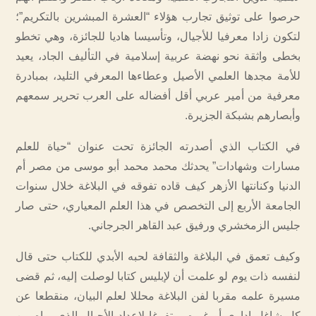
حرصوا على توثيق تجارب هؤلاء “العشرة المبشرين بالتكريم”؛
لتكون زادا معرفيا للأجيال، وتأسيسا هاديا للجائزة، وهي تخطو
بخطى واثقة نحو نهضة عربية إسلامية في التأليف الجاد، يعيد
للأمة مجدها العلمي الأصيل وعطاءها المعرفي التليد، بمبادرة
معرفية من أمير عربي أقل أفضاله على العرب تحرير سمعهم
وأبصارهم بشبكة الجزيرة.
في الكتاب الذي أصدرته الجائزة تحت عنوان “حياة للعلم
مسارات وشهادات” يحدثك محمد محمد أبو موسى من مصر أم
الدنيا وكنانتها الأزهر كيف قاده تفوقه في البلاغة خلال سنوات
الجامعة الأربع إلى التخصص في هذا العلم المعياري، حتى صار
جليس الزمخشري ورفيق عبد القاهر الجرجاني.
وكيف تعمق في البلاغة والثقافة لحبه الأبدي للكتاب حتى قال
لنفسه ذات يوم لو علمت أن لإبليس كتابا لوصلت إليه، ثم قضى
مسيرة علمه مقربا لفن البلاغة محللا لعلم البيان، منقطعا عن
كل شاغل إداري أو غيره، متفرغا لإعداد الأجيال الذي يراه من