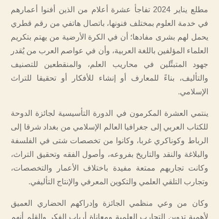
مطلع يناير 2024 تفاجأ عشرة أعلام من الذين أفنوا أعمارهم
في خدمة العلوم بمختلف فنونها، باتصال هاتفي من رقم قطري
يحمل لهم بشرى مفادها؛ أن في الكرة الأرضية من يهتم بتكريم
العلماء المؤلفين باللغة العربية، وأن في عواصم العرب من يُقدر
جهود المتبتِّلين في محاريب العلم، والمنقطعين للتصنيف
والتأليف، بناءً للمعارف أو إنشاء للأفكار أو تحقيقا للتراث
الإسلامي.
ينتمي العشرة المكرمون في الدورة التأسيسية لجائزة الدوحة
للكتاب العربي إلى جغرافيا العالم الإسلامي من بغداد شرقا إلى
الرباط وكوناكري غربا، وكانوا من تخصصات شتى في الفلسفة
والبلاغة والنقد والتاريخ بفروعه، وأصول الفقه وتحقيق التراث،
وكانت تجاربهم ممتعة مفيدة باختلاف الأعمار والتخصصات،
وتجارب التلقي العلمي والتكوين المعرفي والإنتاج التأليفي.
وكان من وعي منظمي الجائزة وإدراكهم الحضاري العميق
لأهمية تدوين التجارب العلمية ومعاناة أرباب الفكر والقلم أنهم