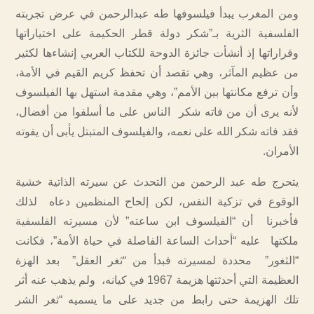
ومن المغرب يبدأ فيلسوفها طه عبدالرحمن في عرض تجربته
الفلسفية الثرية بـ”شكر دولة قطر الحكيمة على اختياراتها
وقراراتها إذ أنشأت جائزة الدوحة للكتاب العربي إنشاءها لكثير
من عظيم المآثر، وهي تقصد أن تحفظ كريم القيم في الأمة،
وأن ترفع مكانتها بين الأمم”، وهي مقدمة استهل بها الفيلسوف
لأنه يرى أن من فاته شكر الناس على ما أسلفوا من أفضال،
فقد فاته شكر الله على نعمه، والفيلسوف المتبتل يأبى أن يفوته
الأمران.
يتحرج طه عبد الرحمن من التحدث عن سيرته الذاتية خشية
الوقوع في تزكية النفس، لكن إلحاح المنظمين دعاه لذلك
فأخبرنا أن “الفيلسوف ابن ساعته” لأن مسيرته الفلسفية
ملكتها عليه “أحداث الساعة الفاصلة في حياة الأمة”، فكانت
“الثغور” محددة لمسيرته فبدأ من “ثغر العقل” بعد الهزة
العظيمة التي أحدثتها هزيمة 1967 في كيانه، ولم يذهب عنه أثر
تلك الهزيمة حتى رابط من جديد على ما يسميه “ثغر الشر