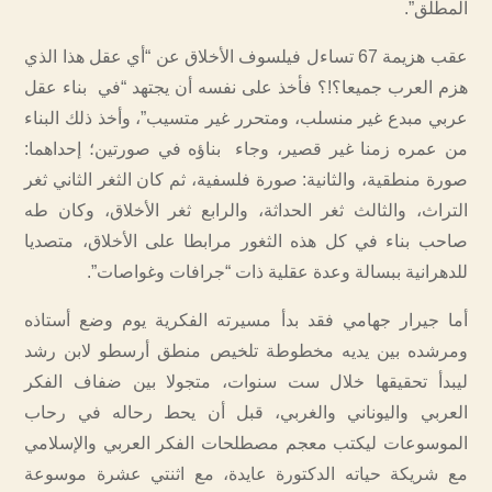
المطلق”.
عقب هزيمة 67 تساءل فيلسوف الأخلاق عن “أي عقل هذا الذي
هزم العرب جميعا؟!؟ فأخذ على نفسه أن يجتهد “في بناء عقل
عربي مبدع غير منسلب، ومتحرر غير متسيب”، وأخذ ذلك البناء
من عمره زمنا غير قصير، وجاء بناؤه في صورتين؛ إحداهما:
صورة منطقية، والثانية: صورة فلسفية، ثم كان الثغر الثاني ثغر
التراث، والثالث ثغر الحداثة، والرابع ثغر الأخلاق، وكان طه
صاحب بناء في كل هذه الثغور مرابطا على الأخلاق، متصديا
للدهرانية ببسالة وعدة عقلية ذات “جرافات وغواصات”.
أما جيرار جهامي فقد بدأ مسيرته الفكرية يوم وضع أستاذه
ومرشده بين يديه مخطوطة تلخيص منطق أرسطو لابن رشد
ليبدأ تحقيقها خلال ست سنوات، متجولا بين ضفاف الفكر
العربي واليوناني والغربي، قبل أن يحط رحاله في رحاب
الموسوعات ليكتب معجم مصطلحات الفكر العربي والإسلامي
مع شريكة حياته الدكتورة عايدة، مع اثنتي عشرة موسوعة