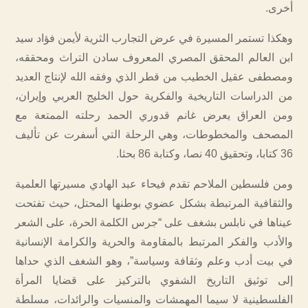
أخرى.
وهكذا تستمر المسيرة في عرض التجارب الثرية لأيمن فؤاد سيد
ابن العالم المحقق المصري المعروف سادن التراث ومحققه،
ومصطفى عقيل الخطيب من قطر الذي وفقه الله لإنتاج العديد
من الدراسات التاريخية والفكرية حول الخليج العربي وإيران،
ومن العراق يعرض غانم قدوري الحمد رحلته الممتعة مع
المصحف والمخطوطات، وهي الرحلة التي أسفرت عن تأليف
36 كتابا، وتحقيق 40 نصا، وكتابة 86 بحثا.
ومن فلسطين الملاحم تقدم فيحاء عبد الهادي مسيرتها العلمية
والثقافية المرتبطة بشكل عضوي بوطنها المحتل، حيث تفتحت
عيناها في نابلس بشغف على “جرس الكلمة الحرة، على الشعر
والأدب والفكر المرتبط بالمقاومة والحرية والكرامة الإنسانية
في بيت أدب وعلم وثقافة وسياسة”، وهو الشغف الذي حداها
إلى توثيق التاريخ الشفوي بالتركيز على قضايا المرأة
الفلسطينية لا سيما المهمشات والمنسيات والرائدات، مسلطة