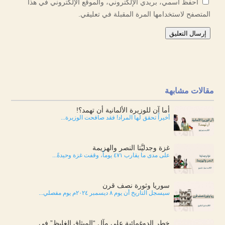
احفظ اسمي، بريدي الإلكتروني، والموقع الإلكتروني في هذا
المتصفح لاستخدامها المرة المقبلة في تعليقي.
إرسال التعليق
مقالات مشابهة
أما آن للوزيرة الألمانية أن تهمد؟!
أخيراً تحقق لها المراد! فقد صافحت الوزيرة...
غزة وجدليَّتا النصر والهزيمة
على مدى ما يقارب ٤٧١ يوماً، وقفت غزة وحيدةً...
سوريا وثورة نصف قرن
سيسجل التاريخ أن يوم ٨ ديسمبر ٢٠٢٤م يوم مفصلي...
خطر الدوغمائية على مآل “الميثاق الغليظ” في