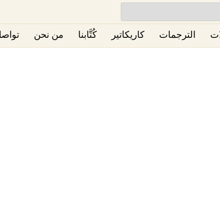
ات
الترجمات
كاريكاتير
كُتَّابنا
من نحن
تواصل