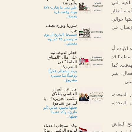
اعية التي
والهزيمة
على مدى ما يقارب ٤٧١
مام أنظار
يوماً، وقفت غزة
وحيدةً...
في رواندا عام 1994، التي راح ضحيتها حوالي
سوريا وثورة نصف
ق الإنسان في
قرن
سيسجل التاريخ أن يوم
٨ ديسمبر ٢٠٢٤م يوم
مفصلي...
لإبادة أو
خطر الدوغمائية
زمة للمدنيين الذين لجؤوا إلى مراكزها. وقد أفادت الأونروا بأن 539 فلسطينيًا قد
على مآل “الميثاق
الغليظ” في
 غزة قد استُهدفت. كما
المغرب!
يزداد انشغالي فكريًّا
عال، يثير
ووطنيًّا بما سيثيره
مشروع...
لمي.
ماذا عن القرار
العباسي بإغلاق
 المتحدة،
مكتب الجزيرة؟!.. يا
 المتحدة،
لك من نتنياهو!
فعلها محمود عباس (أبو
مازن)، وأكد عندما
فعلها...
تح النقاش
وقد استجاب القضاء
لدعوة الرئيس.. ماذا