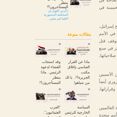
الحاجة في
ينتظر
المستأجرون؟!
لخمسة في
ذكّرني القول إن
المحكمة الدستورية
العليا في مصر...
 إسرائيل،
في الأمم
مقالات منوعة
لوقف قتل
كبر في صنع
لاحياتها،
ماذا عن القرار
وقد استجاب
العباسي بإغلاق
القضاء لدعوة
مكتب
الرئيس.. ماذا
الأمميين
الجزيرة؟!.. يا لك
ينتظر
وري أيضاً
من نتنياهو!
المستأجرون؟!
قراراتها،
السياسة
“العرب
 العالميين
الخارجية للرئيس
العثمانيون”..
أمم متحدة