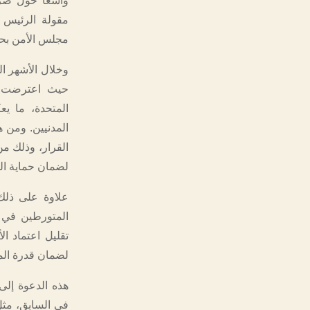
واسعاً حول ضرو
مقولة الرئيس 
مجلس الأمن بحق 
وخلال الأشهر ال
حيث اعترضت عل
المتحدة، ما ي
المدنيين. ومن ه
القرار، وذلك من
لضمان حماية الم
علاوة على ذلك
المتورطين في ا
تقليل اعتماد ال
لضمان قدرة المن
هذه الدعوة إلى 
في السابق، مثل