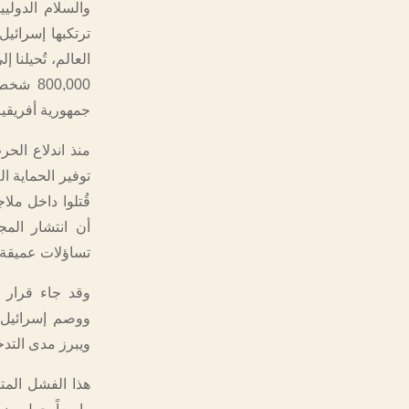
والسلام الدوليي
ترتكبها إسرائي
جمهورية أفريقي
منذ اندلاع الح
أن انتشار المج
تساؤلات عميقة ح
وقد جاء قرار ا
ووصم إسرائيل ل
ويبرز مدى التدخ
هذا الفشل المتك