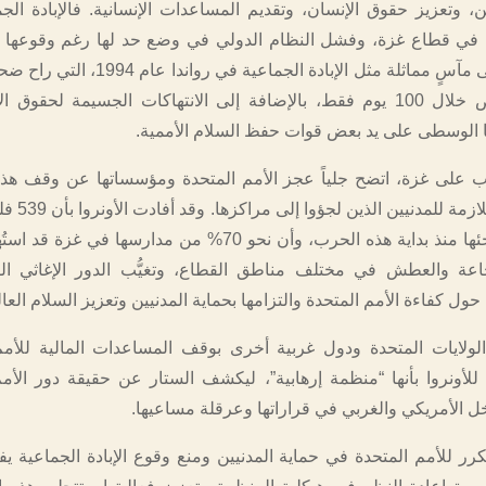
ن، وتعزيز حقوق الإنسان، وتقديم المساعدات الإنسانية. فالإبادة الجم
ل في قطاع غزة، وفشل النظام الدولي في وضع حد لها رغم وقوعها أ
العالم، تُحيلنا إلى مآسٍ مماثلة مثل الإبادة الجماعية 
800,000 شخص خلال 100 يوم فقط، بالإضافة إلى الانتهاكات الجسيمة لحقو
ا الوسطى على يد بعض قوات حفظ السلام الأممية.
رب على غزة، اتضح جلياً عجز الأمم المتحدة ومؤسساتها عن وقف هذه ا
توفير الحماية اللا
قُتلوا داخل ملاجئها منذ بداية هذه الحرب، وأن نحو 70% من مدارسها في
اعة والعطش في مختلف مناطق القطاع، وتغيُّب الدور الإغاثي الف
ول كفاءة الأمم المتحدة والتزامها بحماية المدنيين وتعزيز السلام العا
لولايات المتحدة ودول غربية أخرى بوقف المساعدات المالية للأمم
لأونروا بأنها “منظمة إرهابية”، ليكشف الستار عن حقيقة دور الأمم
ل الأمريكي والغربي في قراراتها وعرقلة مساعيها.
رر للأمم المتحدة في حماية المدنيين ومنع وقوع الإبادة الجماعية يف