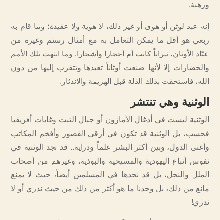
ورهبة.
إنه عبد لوثن أو هوى أو غير ذلك، لا هوية ولا عقيدة؛ وما قام به
ربعي هو أقل ما يمكن التعامل به مع أمثال رستم وغيره من
عبّاد الأوثان، نيراناً كانت أم أحجارا وأشجارا. وما انتهت تلك الأمم
والحضارات إلا لأنها صنعت أوثاناً تعبدها وتتقرب إليها من دون
الله، فاستحقت بذلك الذلة قبل الهزيمة والاندثار.
الوثنية وهي تنتشر
الوثنية ليست في أدغال الأمازون أو جبال التبت وغابات أفريقيا
فحسب، بل الوثنية قد تكون في أرقى القصور وأفخم المكاتب
وأغنى الدول، وبين أكثر البشر علماً ودراية.. قد نجد الوثنية في
نفوس أتباع اليهودية والمسيحية والبوذية، وغيرهم من أصحاب
الملل والنحل، بل قد نجدها في المسلمين أيضاً، حيث لا يمنع
مانع من ذلك، بل وجدنا ما هو أكثر من ذلك من حيث ندري أو لا
ندري!