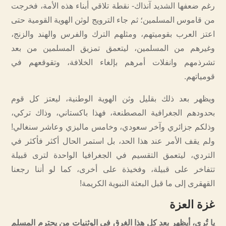
رغم ضعفها الشديد آنذاك- نقطة تلاقي أبناء هذه الأمة، فخرجت
من قاموس المسلمين؛ ثم جاء الترويج لوثن الهوية القومية حتى
اعتز العرب بقوميتهم، ومثلهم الترك والفرس والهند والزنج،
وغيرهم من المسلمين، ليتعمق تمزيق المسلمين من بعد
تشرذمهم وانفلات أمرهم بإلغاء الخلافة، وتقوقعهم في
قومياتهم.
ويظهر بعد ذلك بقليل وثن الهوية الوطنية، ليعتز كل قوم
بحدودهم الجغرافية المصطنعة، فهذا باكستاني، وذاك تركي،
وذلكم جزائري وآخر سعودي، وخامس ماليزي وعاشر سنغالي!
ولم يقف الأمر عند هذا الحد، بل استمر الحال أكثر فأكثر في
التردي، ليتعمق التقسيم في الجغرافيا الواحدة لترى قبيلة
تتفاخر على قبيلة، وفخيذة على أخرى، كما لو أننا رجعنا
القهقرى إلى ما قبل البعثة النبوية الكريمة!
غزة العزة
يا تُرى، أيظهر بعد كل هذا الغرق في الوثنيات من يحترم المسلم