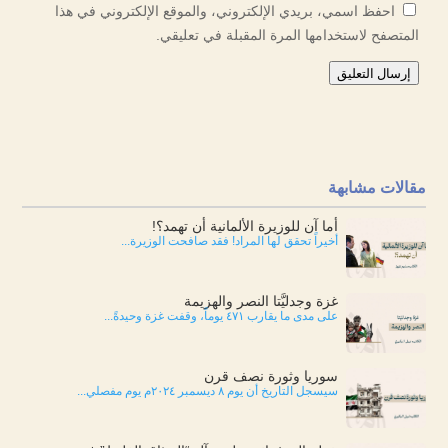
احفظ اسمي، بريدي الإلكتروني، والموقع الإلكتروني في هذا
المتصفح لاستخدامها المرة المقبلة في تعليقي.
إرسال التعليق
مقالات مشابهة
أما آن للوزيرة الألمانية أن تهمد؟!
أخيراً تحقق لها المراد! فقد صافحت الوزيرة...
غزة وجدليَّتا النصر والهزيمة
على مدى ما يقارب ٤٧١ يوماً، وقفت غزة وحيدةً...
سوريا وثورة نصف قرن
سيسجل التاريخ أن يوم ٨ ديسمبر ٢٠٢٤م يوم مفصلي...