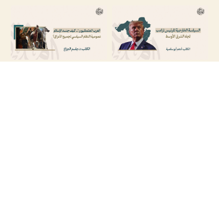
السياسة الخارجية للرئيس ترامب تجاه الشرق
“العرب العثمانيون”.. كيف جسّد الإسلام عمومية
الأوسط
النظام السياسي لجميع الأعراق؟
إيران تتجنب مواجهة جديدة مع الولايات المتحدة
في موقعة أمستردام.. لم تسلم الجرّة هذه
مع عودة ترامب
المرة !
تابعنا على حساباتنا