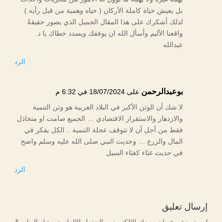
بل يعيش حياة كاملة الأركان ( حياه وهمية من قبل رأيه )
لذلك أشكرك على هذا المقال الجميل الذي يصور حقيقةً
واقعنا الأليم وأسأل الله ان يوفقك ويسدد خطاك يا د.
عبدالله
الرد
بوعبدالرحمن
على 18/07/2024 في 6:32 م
لا شك أن الوثن الأكبر في البلاد العربية هو وثن التنمية
والازدهار والاستقرار الاقتصادي … الجميع صامت او متخاذل
فقط من أجل أن لا تتوقف عجلة التنمية .. الكل يفكر في
المال والزرع … وحديث النبي صلى الله عليه وسلم واضح
في حديث غثاء كغثاء السيل
الرد
إرسال تعليق
لن يتم نشر عنوان بريدك الإلكتروني.
الحقول الإلزامية مشار إليها بـ
*