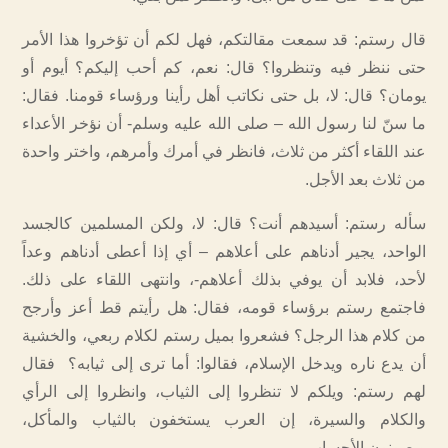
قال رستم: قد سمعت مقالتكم، فهل لكم أن تؤخروا هذا الأمر
حتى ننظر فيه وتنظروا؟ قال: نعم، كم أحب إليكم؟ أيوم أو
يومان؟ قال: لا، بل حتى نكاتب أهل رأينا ورؤساء قومنا. فقال:
ما سنّ لنا رسول الله – صلى الله عليه وسلم- أن نؤخر الأعداء
عند اللقاء أكثر من ثلاث، فانظر في أمرك وأمرهم، واختر واحدة
من ثلاث بعد الأجل.
سأله رستم: أسيدهم أنت؟ قال: لا، ولكن المسلمين كالجسد
الواحد، يجير أدناهم على أعلاهم – أي إذا أعطى أدناهم وعداً
لأحد، فلابد أن يوفي بذلك أعلاهم-، وانتهى اللقاء على ذلك.
فاجتمع رستم برؤساء قومه، فقال: هل رأيتم قط أعز وأرجح
من كلام هذا الرجل؟ فشعروا بميل رستم لكلام ربعي، والخشية
أن يدع ناره ويدخل الإسلام، فقالوا: أما ترى إلى ثيابه؟ فقال
لهم رستم: ويلكم لا تنظروا إلى الثياب، وانظروا إلى الرأي
والكلام والسيرة، إن العرب يستخفون بالثياب والمأكل،
ويصونون الأحساب.