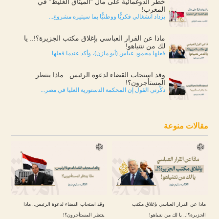
خطر الدوغمائية على مآل “الميثاق الغليظ” في
المغرب!
يزداد انشغالي فكريًّا ووطنيًّا بما سيثيره مشروع...
ماذا عن القرار العباسي بإغلاق مكتب الجزيرة؟!.. يا
لك من نتنياهو!
فعلها محمود عباس (أبو مازن)، وأكد عندما فعلها...
وقد استجاب القضاء لدعوة الرئيس.. ماذا ينتظر
المستأجرون؟!
ذكّرني القول إن المحكمة الدستورية العليا في مصر...
مقالات منوعة
ماذا عن القرار العباسي بإغلاق مكتب
وقد استجاب القضاء لدعوة الرئيس.. ماذا
الجزيرة؟!.. يا لك من نتنياهو!
ينتظر المستأجرون؟!