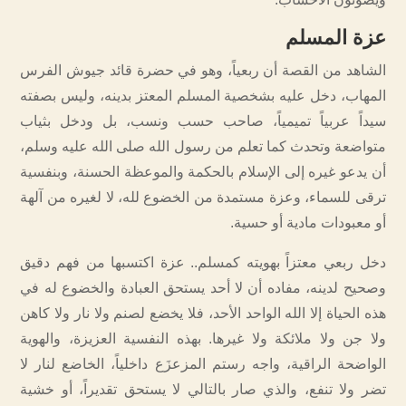
عزة المسلم
الشاهد من القصة أن ربعياً، وهو في حضرة قائد جيوش الفرس
المهاب، دخل عليه بشخصية المسلم المعتز بدينه، وليس بصفته
سيداً عربياً تميمياً، صاحب حسب ونسب، بل ودخل بثياب
متواضعة وتحدث كما تعلم من رسول الله صلى الله عليه وسلم،
أن يدعو غيره إلى الإسلام بالحكمة والموعظة الحسنة، وبنفسية
ترقى للسماء، وعزة مستمدة من الخضوع لله، لا لغيره من آلهة
أو معبودات مادية أو حسية.
دخل ربعي معتزاً بهويته كمسلم.. عزة اكتسبها من فهم دقيق
وصحيح لدينه، مفاده أن لا أحد يستحق العبادة والخضوع له في
هذه الحياة إلا الله الواحد الأحد، فلا يخضع لصنم ولا نار ولا كاهن
ولا جن ولا ملائكة ولا غيرها. بهذه النفسية العزيزة، والهوية
الواضحة الراقية، واجه رستم المزعزَع داخلياً، الخاضع لنار لا
تضر ولا تنفع، والذي صار بالتالي لا يستحق تقديراً، أو خشية