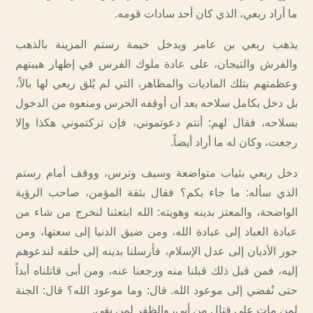
ما أراد ربعي، الذي كان أحد سادات قومه.
يذهب ربعي بن عامر ويدخل خيمة رستم المزينة بالذهب
والفرش والتيجان، على عادة ملوك الفرس في إظهار هيبتهم
وعظمتهم بتلك الماديات والمظاهر، التي لم يُلق ربعي لها بالاً،
بل دخل بكامل سلاحه بعد أن أوقفه الحرس ومنعوه من الدخول
بسلاحه، فقال لهم: أنتم دعوتموني، فإن تركتموني هكذا وإلا
رجعت، وكان له ما أراد أيضاً.
دخل ربعي بثياب متواضعة وسيف وترس، ووقف أمام رستم
الذي سأله: ما جاء بكم؟ فقال بثقة المؤمن، صاحب الرؤية
الواضحة، والمعتز بدينه وهويته: الله ابتعثنا لنخرج من شاء من
عبادة العباد إلى عبادة الله، ومن ضيق الدنيا إلى سعتها، ومن
جور الأديان إلى عدل الإسلام، فأرسلنا بدينه إلى خلقه لندعوهم
إليه، فمن قبل ذلك قبلنا منه ورجعنا عنه، ومن أبى قاتلناه أبداً
حتى نُفضي إلى موعود الله. قال: وما موعود الله؟ قال: الجنة
لمن مات على قتال من أبى، والظفر لمن بقي.