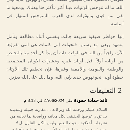
الله، ما لم تتوحش الوثنيات فينا أكثر فأكثر هنا وهناك، وبمعية ما
بقي من قوى ومؤثرات لدى الغرب المتوحش المنهار في
أساسه.
إنها خواطر صيفية سريعة جالت بنفسي أثناء مطالعة وتأمل
مشهد ربعي مع رستم، فتحولت إلى كلمات هي التي تقرؤها
الآن، راجياً من الله في الوقت ذاته أن يبدأ كل أحد منا بالتخلص
من أوثانه أولاً، قبل أوثان غيره وعشرات الأوثان المجتمعية
والوطنية والقومية والأممية وغيرها، فإن تحطيم تلك الأوثان
خطوة أولى نحو نهوض جديد بإذن الله، وما ذلك على الله بعزيز.
2 التعليقات
نافذ حمادة حمودة
على 27/06/2024 في 8:13 م
السلام عليكم ورحمة الله وبركاته … مقارنة جميلة وسديدة
بل تؤدي غرضها الحقيقي بكل معانيه وواضحة لما نعانيه من
تشوهات أخلاقية ، حيث البعض وليس الكل بالتنازل بل لا
يهمه غيره ولا يهمه ما تؤول له الأمور من مجريات وأحداث