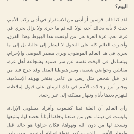
اليوم؟
لقد كنا قاب قوسين أو أدنى من الاستقرار في أدنى ركب الأمم،
حيث لا يأبه بحالك أحد، لولا الله ثم ما جرى ولا يزال يجري في
غزة. نعم، غزة العزة هي من أوقفت هذا الهبوط وهذا الغرق،
وأجبرت العالم كله على التحول لا لينظر إلى حالنا، بل إلى ما
يجري في هذا العالم الفوضوي، ويرى مصدر الفوضى والإجرام،
ويتساءل في الوقت نفسه عن سر صمود وشجاعة أهل غزة،
مقاتلين وحواضن شعبية، وسر هبوطنا المذل وقد خرج فينا من
ذي قبل شخص مثل ربعي بن عامر، يفتخر بهويته الإسلامية،
ويجبر أبرز رجالات الأمم في ذلك الزمان على قبول إملاءاته،
لينهزم بعدها بأيام وتنهار مملكته إلى غير رجعة.
رأى العالم أن العلة فينا كشعوب وأفراد مسلوبي الإرادة،
وليست في ديننا.. نحن من صنعنا وخلقنا أوثاناً نخضع لها، ونتبعها
ونسجد لها من دون الله ونهواها، فكان جزاؤنا هو حالنا قبل
طوفان الأقصى، الذي سيكون نقطة انطلاق أو نهوض جديد بإذن