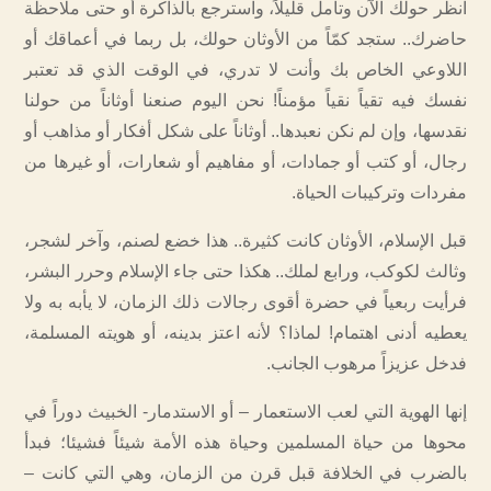
انظر حولك الآن وتأمل قليلاً، واسترجع بالذاكرة أو حتى ملاحظة
حاضرك.. ستجد كمّاً من الأوثان حولك، بل ربما في أعماقك أو
اللاوعي الخاص بك وأنت لا تدري، في الوقت الذي قد تعتبر
نفسك فيه تقياً نقياً مؤمناً! نحن اليوم صنعنا أوثاناً من حولنا
نقدسها، وإن لم نكن نعبدها.. أوثاناً على شكل أفكار أو مذاهب أو
رجال، أو كتب أو جمادات، أو مفاهيم أو شعارات، أو غيرها من
مفردات وتركيبات الحياة.
قبل الإسلام، الأوثان كانت كثيرة.. هذا خضع لصنم، وآخر لشجر،
وثالث لكوكب، ورابع لملك.. هكذا حتى جاء الإسلام وحرر البشر،
فرأيت ربعياً في حضرة أقوى رجالات ذلك الزمان، لا يأبه به ولا
يعطيه أدنى اهتمام! لماذا؟ لأنه اعتز بدينه، أو هويته المسلمة،
فدخل عزيزاً مرهوب الجانب.
إنها الهوية التي لعب الاستعمار – أو الاستدمار- الخبيث دوراً في
محوها من حياة المسلمين وحياة هذه الأمة شيئاً فشيئا؛ فبدأ
بالضرب في الخلافة قبل قرن من الزمان، وهي التي كانت –