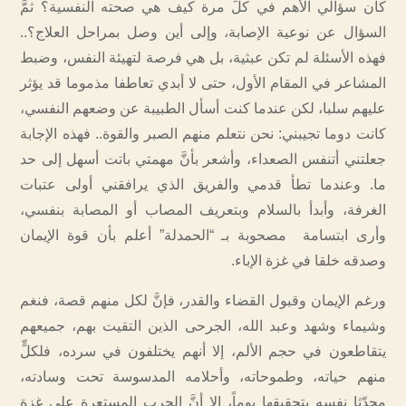
كان سؤالي الأهم في كلِّ مرة كيف هي صحته النفسية؟ ثمَّ
السؤال عن نوعية الإصابة، وإلى أين وصل بمراحل العلاج؟..
فهذه الأسئلة لم تكن عبثية، بل هي فرصة لتهيئة النفس، وضبط
المشاعر في المقام الأول، حتى لا أبدي تعاطفا مذموما قد يؤثر
عليهم سلبا، لكن عندما كنت أسأل الطبيبة عن وضعهم النفسي،
كانت دوما تجيبني: نحن نتعلم منهم الصبر والقوة.. فهذه الإجابة
جعلتني أتنفس الصعداء، وأشعر بأنَّ مهمتي باتت أسهل إلى حد
ما. وعندما تطأ قدمي والفريق الذي يرافقني أولى عتبات
الغرفة، وأبدأ بالسلام وبتعريف المصاب أو المصابة بنفسي،
وأرى ابتسامة مصحوبة بـ “الحمدلة” أعلم بأن قوة الإيمان
وصدقه خلقا في غزة الإباء.
ورغم الإيمان وقبول القضاء والقدر، فإنَّ لكل منهم قصة، فنغم
وشيماء وشهد وعبد الله، الجرحى الذين التقيت بهم، جميعهم
يتقاطعون في حجم الألم، إلا أنهم يختلفون في سرده، فلكلٍّ
منهم حياته، وطموحاته، وأحلامه المدسوسة تحت وسادته،
محدّثا نفسه بتحقيقها يوماً، إلا أنَّ الحرب المستعرة على غزة