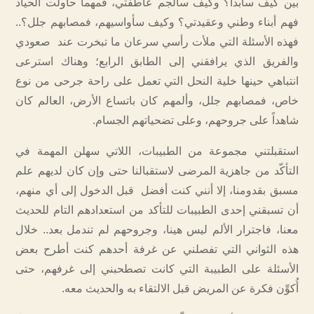
بين كيف سأبدأ؟ وكيف سألجم عاطفتي، فمهما حاولت الحياد
فهم أبناء وطني وعقيدتي؟ وكيف سأواسيهم، فمصابهم جلل؟..
فهذه الأسئلة التي ملأت رأسي سرعان ما تبخرت عند صعودي
والفريق الذي يرافقني إلى الطابق الرابع؛ وهناك استرعى
انتباهي حينها خلية النحل التي تعمل على راحة جرحى من نوع
خاص، فمصابهم جلل، وألمهم كان باتساع الأرض، العالم كان
شاهداً على جروحهم، وعلى تضحياتهم الجسام.
استقبلتني مجموعة من الطبيبات، اللاتي سهلن المهمة في
التأكّد من جاهزية المرضى لاستقبالنا حتى وإن كان لديهم علم
مسبق بقدومنا، إلا أنني كنت أفضل قبل الدخول إلى أي منهم،
أن تسبقني إحدى الطبيبات للتأكد من استعدادهم التام للحديث
معنا، فاجترار الألم ليس هينا، وجروحهم لم تندمل بعد.. خلال
هذه الثواني التي تفصلني عن غرفة أحدهم كنت أطرح بعض
الأسئلة على الطبيبة التي كانت تصطحبني إلى غرفهم، حتى
أُكوِّن فكرة عن المريض قبل الالتقاء به والحديث معه.