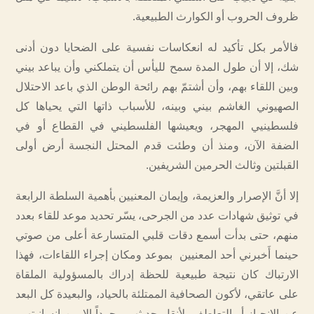
ظروف الحروب أو الكوارث الطبيعية.
فالأمر بكل تأكيد له انعكاسات نفسية على الضحايا دون أدنى
شك، إلا أن طول المدة سمح لليأس أن يتملكني وأن يباعد بيني
وبين اللقاء بهم، وأن أشتمّ بهم رائحة الوطن الذي باعد الاحتلال
الصهيوني الغاشم بيني وبينه، للأسباب ذاتها التي يحياها كل
فلسطينيي المهجر، ويعيشها الفلسطيني في القطاع أو في
الضفة الآن، ومنذ أن وطئت قدم المحتل النجسة أرض أولى
القبلتين وثالث الحرمين الشريفين.
إلا أنَّ الإصرار والعزيمة، وإيمان المعنيين بأهمية السلطة الرابعة
في توثيق شهادات عدد من الجرحى، يسّر تحديد موعد للقاء بعدد
منهم، حتى بدأت أسمع دقات قلبي المتسارعة أعلى من صوتي
حينما أَخبرني أحد المعنيين بموعد ومكان إجراء اللقاءات، فهذا
الارتباك كان نتيجة طبيعية للحظة إدراك بالمسؤولية الملقاة
على عاتقي، لأكون الصحافية الممتلئة بالحياد، والبعيدة كل البعد
عن الانحياز أو التعاطف، لأنقل حديثهم مجرداً إلا من إنسانيتهم،