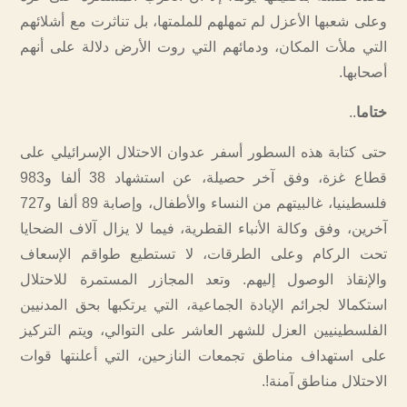
وعلى شعبها الأعزل لم تمهلهم للملمتها، بل تناثرت مع أشلائهم
التي ملأت المكان، ودمائهم التي روت الأرض دلالة على أنهم
أصحابها.
ختاما
..
حتى كتابة هذه السطور أسفر عدوان الاحتلال الإسرائيلي على
قطاع غزة، وفق آخر حصيلة، عن استشهاد 38 ألفا و983
فلسطينيا، غالبيتهم من النساء والأطفال، وإصابة 89 ألفا و727
آخرين، وفق وكالة الأنباء القطرية، فيما لا يزال آلاف الضحايا
تحت الركام وعلى الطرقات، لا تستطيع طواقم الإسعاف
والإنقاذ الوصول إليهم. وتعد المجازر المستمرة للاحتلال
استكمالا لجرائم الإبادة الجماعية، التي يرتكبها بحق المدنيين
الفلسطينيين العزل للشهر العاشر على التوالي، ويتم التركيز
على استهداف مناطق تجمعات النازحين، التي أعلنتها قوات
الاحتلال مناطق آمنة!.