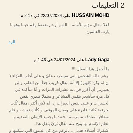
2 التعليقات
HUSSAIN MOHD
على 22/07/2024 في 2:17 م
فعلا مقال مؤلم للأمانه .. اللهم ارحم ضعفنا وقة حيلنا وهوانا
يارب العالمين
الرد
Lady Gaga
على 24/07/2024 في 1:46 م
ما أجمل هذا المقال !!!
برغم حالة الشجون التي سيطرت عليّ و على أغلب القرّاء (
إن لم يكن كلهم ) إلا أنه مقال قريب جداً من القلب و لن
يضيرني أن أكرر قراءته عشرات المرات و أنا متأكده في
كل مره سأشعر بنفس المشاعر و ستملأ صدري نفس
الحسرات و عيني نفس العبرات إن لم تكن أكثر ،مقال كُتب
بحرفية كاتبة قادرة على وصف الموقف و كأنك تعيشه و قلم
صحافية صادقة متمرسة ، فعندما يجتمع الإيمان بالقضية و
العلم الإلمام بها ينتج عنه مقال ثريّ بثقل هذا .
أشكرك أستاذة هديل .. بالرغم من كل الدموع التي سكبتها و