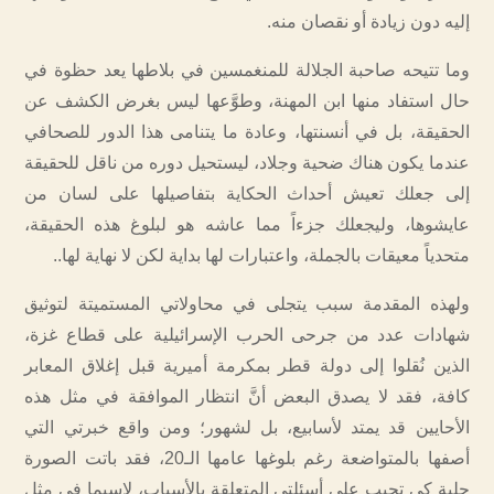
إليه دون زيادة أو نقصان منه.
وما تتيحه صاحبة الجلالة للمنغمسين في بلاطها يعد حظوة في
حال استفاد منها ابن المهنة، وطوَّعها ليس بغرض الكشف عن
الحقيقة، بل في أنسنتها، وعادة ما يتنامى هذا الدور للصحافي
عندما يكون هناك ضحية وجلاد، ليستحيل دوره من ناقل للحقيقة
إلى جعلك تعيش أحداث الحكاية بتفاصيلها على لسان من
عايشوها، وليجعلك جزءاً مما عاشه هو لبلوغ هذه الحقيقة،
متحدياً معيقات بالجملة، واعتبارات لها بداية لكن لا نهاية لها..
ولهذه المقدمة سبب يتجلى في محاولاتي المستميتة لتوثيق
شهادات عدد من جرحى الحرب الإسرائيلية على قطاع غزة،
الذين نُقلوا إلى دولة قطر بمكرمة أميرية قبل إغلاق المعابر
كافة، فقد لا يصدق البعض أنَّ انتظار الموافقة في مثل هذه
الأحايين قد يمتد لأسابيع، بل لشهور؛ ومن واقع خبرتي التي
أصفها بالمتواضعة رغم بلوغها عامها الـ20، فقد باتت الصورة
جلية كي تجيب على أسئلتي المتعلقة بالأسباب، لاسيما في مثل