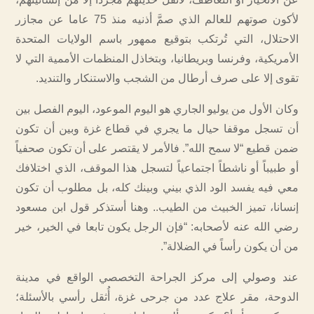
لأكون صوتهم للعالم الذي صمَّ أذنيه منذ 75 عاما عن مجازر
الاحتلال، التي تُرتكب بتوقيع ممهور باسم الولايات المتحدة
الأمريكية، وفرنسا وبريطانيا، وبتخاذل المنظمات الأممية التي لا
تقوى إلا على صرف أرطال من الشجب والاستنكار والتنديد.
وكان الأول من يوليو الجاري هو اليوم الموعود، اليوم الفصل بين
أن تسجل موقفا حيال ما يجري في قطاع غزة وبين أن تكون
ضمن قطيع “لا سمح الله”. فالأمر لا يقتصر على أن تكون صحفياً
أو طبيباً أو ناشطاً اجتماعياً لتسجل هذا الموقف، الذي اختلافك
معي فيه يفسد الود الذي بيني وبينك كله، بل مطلوب أن تكون
إنسانا، تميز الخبيث من الطيب.. وهنا أستذكر قول ابن مسعود
رضي الله عنه لأصحابه: “فإن الرجل يكون تابعا في الخير، خير
من أن يكون رأساً في الضلالة”.
عند وصولي إلى مركز الجراحة التخصصي الواقع في مدينة
الدوحة، مقر علاج عدد من جرحى غزة، أُثقل رأسي بالأسئلة؛