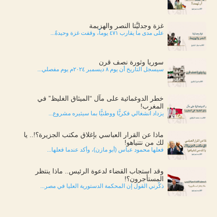
غزة وجدليَّتا النصر والهزيمة
على مدى ما يقارب ٤٧١ يوماً، وقفت غزة وحيدةً...
سوريا وثورة نصف قرن
سيسجل التاريخ أن يوم ٨ ديسمبر ٢٠٢٤م يوم مفصلي...
خطر الدوغمائية على مآل “الميثاق الغليظ” في
المغرب!
يزداد انشغالي فكريًّا ووطنيًّا بما سيثيره مشروع...
ماذا عن القرار العباسي بإغلاق مكتب الجزيرة؟!.. يا
لك من نتنياهو!
فعلها محمود عباس (أبو مازن)، وأكد عندما فعلها...
وقد استجاب القضاء لدعوة الرئيس.. ماذا ينتظر
المستأجرون؟!
ذكّرني القول إن المحكمة الدستورية العليا في مصر...