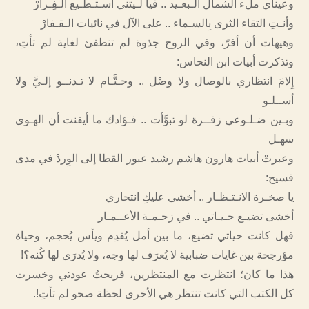
وعيناي ملء الشمال الـبعـيد .. فيا لـيتني أسـتـطـيع الـفِـرارْ
وأنـتِ التقاء الثرى بِالسـماء .. على الآل في نائيات الـقـفارْ
وهيهات أن أفرّ، وفي الروح جذوة لم تنطفئ لغاية لم تأتِ،
وتذكرت أبيات ابن النحاس:
إِلامَ انتظاري بالوصال ولا وصْل .. وحـتَّـام لا تـدنــو إلـيَّ ولا
أســلـو
وبـين ضـلـوعي زفــرة لو تبوَّأت .. فـؤادك ما أيقنت أن الهـوى
سهـل
وعبرتْ أبيات هارون هاشم رشيد عبور القطا إلى الوِردْ في مدى
فسيح:
يا صخـرة الانـتـظـار .. أخشى عليكِ انتحاري
أخشى تضيـع حـيـاتي .. في زحـمـة الأعــمـار
فهل كانت حياتي تضيع، ما بين أمل يُقدِم ويأس يُحجم، وحياة
مؤرجحة بين غايات ضبابية لا يُعرَف لها وجه، ولا يُدرَى لها كُنه؟!
هذا ما كان؛ انتظرت مع المنتظرين، فربحتُ عودتي وخسرت
كل الكتب التي كانت تنتظر هي الأخرى لحظة صحو لم تأتِ!.