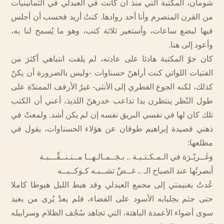
شومان، المكتبة التي منذ أن كانت في العبدلي في الثمانينيات
من القرن المنصرم وأنا أحد روادها. كنتُ أريد فحسب أن أجلس
فيها لبضع ساعات، وأستعير ثلاثة كتب، وهو ما يُسمح لنا به،
وأعود إلى هنا.
كان جوّ المكتبة هادئا على عادته، لم يلفت انتباهي أكثرَ من
الفتيات اللواتي كنت أراهنّ حسناوات -وليس بالضرورة أن يكنّ
كذلك، لكنه الجوع الفطري إلى الأنثى- غيرُ الأرفف الممتدّة على
طول النّظر ينتظرن يدا تداعب خدرهنّ اللذيذ، أعني أن الكتب
تلك كان لها في نفسي البريق نفسه إن لم يكن أشد. ولمعتْ في
ذهني قصيدة إبراهيم طوقان عن هؤلاء الحسناوات، يقول في
مطلعها:
وَغَــريْـرَة في الـمـكـتـبـة .. بـجَــمـالـهــا مــتـنــقِّـــبـة
أبصرتُها عند الصباح الـ .. غــضِّ تشــبـه كـوكــبــه
عُدتُ بغنيمتي إلى مجمع العبدلي وقد هبط الليل هبوطا كاملا
حتى جثم بجلبابه الأسود على الفضاء، فلم يعدْ يُرى من بعيد
سوى أضواء الأعمدة الباهتة، التي تجاهد سُجُف الظلام وسرابيله