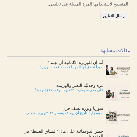
المتصفح لاستخدامها المرة المقبلة في تعليقي.
إرسال التعليق
مقالات مشابهة
أما آن للوزيرة الألمانية أن تهمد؟!
أخيراً تحقق لها المراد! فقد صافحت الوزيرة...
غزة وجدليَّتا النصر والهزيمة
على مدى ما يقارب ٤٧١ يوماً، وقفت غزة وحيدةً...
سوريا وثورة نصف قرن
سيسجل التاريخ أن يوم ٨ ديسمبر ٢٠٢٤م يوم مفصلي...
خطر الدوغمائية على مآل “الميثاق الغليظ” في
المغرب!