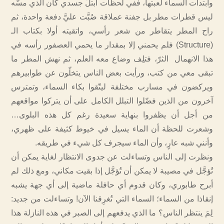
وابتدأت السماء لعبتها، ففي لحظات ابتلّ جسدي كأن الذي مسّه
ليس قطرات مطر بل جفنة عملاقة صُبَّت عليَّ دفعة واحدة، ثم
راح المطر يتقاطر من شعر رأسي، واتقيته أولا بكتاب الـ
(Structure) فلم يحمني إلا بمقدار ما يحمي العصفور رأسه في
هذا الانهمال الثرّ، فتلِف وضاع معه العلم، ثم نهش المطر ما
تبقى معي من كتب، ورأيت بعض الناس يتخلّون عن طوابيرهم
ويركضون في مسارب مختلفة ليتّقوا بكاء السماء، وتمترس
آخرون من الذين فضّلوا التبلل الكامل على أن يتركوا مواقعهم
من أجل أن يظفروا بنهاية سعيدة رغم كل هذه البلوى…
وشعرت للحظة أن الماء يسيل في خيوط كثيفة على ظهري،
وأنني شبه عارٍ، وأن الماء سيجرف كل شيء في طريقه.
ونظرت إلى الناس وتساءلت عن جدوى الانتظار لغاية يمكن أن
تُؤجَّل في مصيبة لا يمكن أن تُؤجَّل إذا بقيت مكاني، ومع ذلك لم
أبرح طابوري، وكان قدوم أي حافلة ماضية إلى أي جهة يشبه
إنقاذا من السماء؛ السماء التي تُغرِقنا الآن! وتساءلت من جديد:
لِمَ ينتظر الناس؟ ما الذي يدفعهم إلى الصبر في هذه النازلة هذا