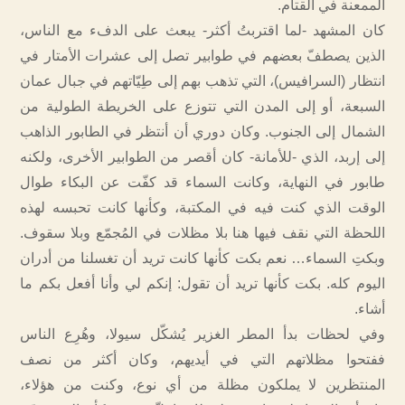
الممعنة في القتام.
كان المشهد -لما اقتربتُ أكثر- يبعث على الدفء مع الناس،
الذين يصطفّ بعضهم في طوابير تصل إلى عشرات الأمتار في
انتظار (السرافيس)، التي تذهب بهم إلى طِيّاتهم في جبال عمان
السبعة، أو إلى المدن التي تتوزع على الخريطة الطولية من
الشمال إلى الجنوب. وكان دوري أن أنتظر في الطابور الذاهب
إلى إربد، الذي -للأمانة- كان أقصر من الطوابير الأخرى، ولكنه
طابور في النهاية، وكانت السماء قد كفّت عن البكاء طوال
الوقت الذي كنت فيه في المكتبة، وكأنها كانت تحبسه لهذه
اللحظة التي نقف فيها هنا بلا مظلات في المُجمّع وبلا سقوف.
وبكتِ السماء… نعم بكت كأنها كانت تريد أن تغسلنا من أدران
اليوم كله. بكت كأنها تريد أن تقول: إنكم لي وأنا أفعل بكم ما
أشاء.
وفي لحظات بدأ المطر الغزير يُشكّل سيولا، وهُرِع الناس
ففتحوا مظلاتهم التي في أيديهم، وكان أكثر من نصف
المنتظرين لا يملكون مظلة من أي نوع، وكنت من هؤلاء،