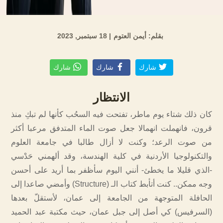
بقلم: أيمن العتوم
| 18 سبتمبر, 2023
شارك
شارك
شارك
الانتظار
كان ذلك شتاء يوم ماطر، تفتحت فيه السحُب كأنها لم تبكِ منذ
قرون، فانهملت انهمالا جعل صوت الماء المتدفق مرعبا أكثر
من صوت الرعد؛ وكنت لا أزال طالبا في جامعة العلوم
والتكنولوجيا الأردنية في كلية الهندسة، وقد ألهمني حَدْسي
-الذي قليلا ما يخطئ- أنني اليوم سأظفر بما أريد على أحسن
وجه ممكن.. كنت أتأبط كتاب الـ (Structure) وأمضي صاعدا إلى
الحافلة المتوجهة من الجامعة إلى عمان، لأستقلّ بعدها
(السرفيس) كي أصل إلى جبل عمان، حيث مكتبة عبد الحميد