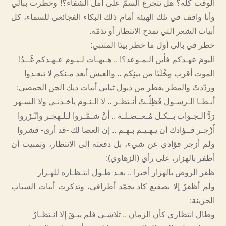
الوقت كله؟ هل نتجرع السمَّ على أمل الشفاء؟! وخطرت ببالي
وأنا واقف في تلك الهيئة أمام ذلك البكاء الفجائعي للسماء، كل
أبيات الشعر التي تمدح الانتظار أو تذمّه.
خطر في بالي أول ما خطر بيتَا المتنبي:
اليومَ عهـدكم فأين الـمـوعد؟! .. هـيهـات لـيـوم عـهـدكم غَــدُ!
الموت أقرب مِخْلَبًا من بينِكم .. والعيش أبعد مـنكم لا تبعـدوا
وردّدتُ والمطر يقطر من ذيول ثيابي أبيات ديك الجن الحمصي:
أبـطـا الـرسـول فَظِلْـتُ أنـتظـر .. لا الـنـوم يأخـذنـي ولا السـهر
رَدَّ الـجـواب بــكـل مُـعــضـلـة .. أنْ شـمَّـروا لـلـهجـر واتّـزَروا
اُزْجـر فــؤادك أن يـهـيـم بـهـم .. إن العصا لك -قد أرى- قشروا
ولم أزجر فؤادي عن شيء، بل دفعته إلى الانتظار، وتمنيت أن
أظفر بالهزار، على رأي (الزهاوي):
ظفر الروض بالهزار أخيرا .. بعـد طـول انتـظـاره للهـزار
ولم أظفرْ إلا بصقيع كاد يجمّد أطرافي، وتذكرت أبيات السياب
الحزينة:
وطال انتظاري كأن الزمان .. تلاشـى فلم يبـقَ إِلا انـتظـارْ