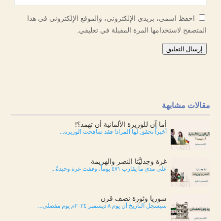
احفظ اسمي، بريدي الإلكتروني، والموقع الإلكتروني في هذا
المتصفح لاستخدامها المرة المقبلة في تعليقي.
إرسال التعليق
مقالات مشابهة
أما آن للوزيرة الألمانية أن تهمد؟!
أخيراً تحقق لها المراد! فقد صافحت الوزيرة...
غزة وجدليَّتا النصر والهزيمة
على مدى ما يقارب ٤٧١ يوماً، وقفت غزة وحيدةً...
سوريا وثورة نصف قرن
سيسجل التاريخ أن يوم ٨ ديسمبر ٢٠٢٤م يوم مفصلي...