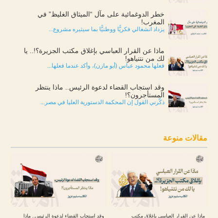
خطر الدوغمائية على مآل “الميثاق الغليظ” في
المغرب!
يزداد انشغالي فكريًّا ووطنيًّا بما سيثيره مشروع...
ماذا عن القرار العباسي بإغلاق مكتب الجزيرة؟!.. يا
لك من نتنياهو!
فعلها محمود عباس (أبو مازن)، وأكد عندما فعلها...
وقد استجاب القضاء لدعوة الرئيس.. ماذا ينتظر
المستأجرون؟!
ذكّرني القول إن المحكمة الدستورية العليا في مصر...
مقالات منوعة
ماذا عن القرار العباسي بإغلاق مكتب
وقد استجاب القضاء لدعوة الرئيس.. ماذا