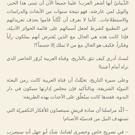
الذُّبيانيّ أنها أشعر العرب! علينا جميعاً الآن أن نتبنى هذا الخبر،
والويل لمن عارضَه، فهو نتيجة سنوات من الأبحاث والدراسات
والاستطلاعات.. كأننا لا نعرف أن كُتَّاباً قاموا بحذف تغريداتهم
عن التطبيع كشرط لجعل أسمائهم على قائمة الجوائز الأدبيّة،
فإذا كانت هذه هي الحال مع الذين يُفترض أنهم يملكون رأياً
وفكراً، فكيف هو الحال مع من لا تملك إلا جسماً؟!
لستُ أدري كيف نثق بالتاريخ، وقناة العربية تُزوّر الحاضر الذي
نراه أمام أعيننا!
وعلى سيرة التاريخ، تخيَّلتُ أن قناة العربية كانت زمن البعثة
النبويّة الشريفة، وبالتأكيد فإن مجلس إدارتها سيكون في دار
الندوة، فعندها كانت ستُعلِّق على الأحداث بهذه الطريقة:
– أكّد مراسلنا أن سادة قريشٍ سيتصدّون للأفكار التكفيريّة التي
تستهدف النيل من قدسيّة الأصنام!
– في تصريح خاص وحصري لقناتنا، شدَّد أبو جهل أنه سيضرب