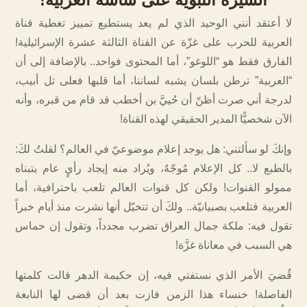
لا أعتقد أنني الوحيد الذي لم يعد يستطيع تمييز تغطية قناة
العربية للحرب على غزّة عن القناة الثالثة عشرة الإسرائيلية!
الفارق فقط هو “اللوغو”، أما المحتوى فواحد.. بالإضافة إلى أن
“العربية” ترطن بلسان يشبه لساننا، أما قلبها فعلى تل أبيب،
لدرجة أني صرت أظنّ أن حُييَّ بن أخطب قد قام من قبره، وأنه
الآن شخصيًّا المدير الحقيقي لهذه القناة!
وإنكَ لو سألتني: هل يوجد إعلام موضوعيّ في العالم؟ لقلتُ لكَ:
بالطبع لا.. كل الإعلام مُوجّهٌ، ويُراد منه إيجاد رأيٍ عام يتبناه
ممولو القنوات! ولكن كل قنوات العالم تلعب باحترافية، أما
العربية فتلعب بصبيانيّة.. ولكَ أن تتخيّل أنها نشرت منذ أيام خبراً
تقول فيه: ملكة جمال العراق تضرب مجدداً، وتقول إن حماس
هي السبب في معاناة غزَّة!
قُضيَ الأمر الذي نستفتي فيه، إن حكيمة الدهر قالت كلمتها
الفاصلة! خنساء هذا الزمن فازت بعد أن قضى لها النابغة