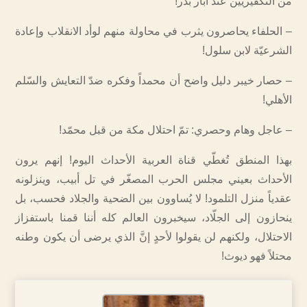
من التكفيريين عند آبار بدر!
– الحلفاء يحاصرون يثرب في محاولة منهم لوأد الانقلاب وإعادة
الشرعيّة لابن سلول!
– حصار خيبر دليل واضح أن محمداً وفكره ضدّ التعايش والسّلم
الأهلي!
– عاجل وهام وحصري: تمّ احتلال مكة من قبل محمّد!
بهذا المنطق تُغطّي قناة العربية الأحداث اليوم! إنهم يرون
الأحداث بعيني مجلس الحرب المصغّر في تل أبيب، وينزلونه
عقدياً منزل التلمود! لا يُساوون بين الضحية والجلاد فحسب، بل
ينحازون إلى الجلّاد، سيخبرون العالم كله أننا قمنا باستفزاز
الاحتلال، ولكنهم لن يقولوا لأحدٍ إنَّ الذي يرضى أن يكون وطنه
محتلاً فهو ديوث!