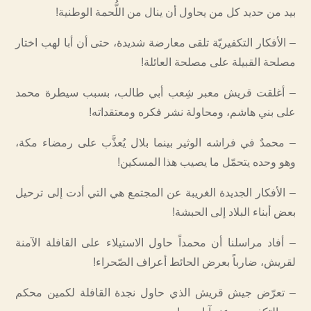
بيد من حديد كل من يحاول أن ينال من اللُّحمة الوطنية!
– الأفكار التكفيريّة تلقى معارضة شديدة، حتى أن أبا لهب اختار
مصلحة القبيلة على مصلحة العائلة!
– أغلقت قريش معبر شِعب أبي طالب، بسبب سيطرة محمد
على بني هاشم، ومحاولة نشر فكره ومعتقداته!
– محمدٌ في فراشه الوثير بينما بلال يُعذَّب على رمضاء مكة،
وهو وحده يتحمّل ما يصيب هذا المسكين!
– الأفكار الجديدة الغريبة عن المجتمع هي التي أدت إلى ترحيل
بعض أبناء البلاد إلى الحبشة!
– أفاد مراسلنا أن محمداً حاول الاستيلاء على القافلة الآمنة
لقريش، ضارباً بعرض الحائط أعراف الصّحراء!
– تعرّض جيش قريش الذي حاول نجدة القافلة لكمين محكم