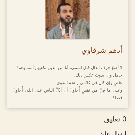
أدهم شرقاوي
لا أضعُ حرف الدال قبل اسمي، أنا من الذين تكفيهم أسماؤهم!
جاهل وإن بدوتُ عكس ذلك،
عاصٍ وإن كان في كلامي رائحة التقوى،
وعلى ما فِيَّ من نقصٍ أُحاولُ أن أدُلَّ الناس على الله، أُحاولُ
فقط!
0 تعليق
إرسال تعليق