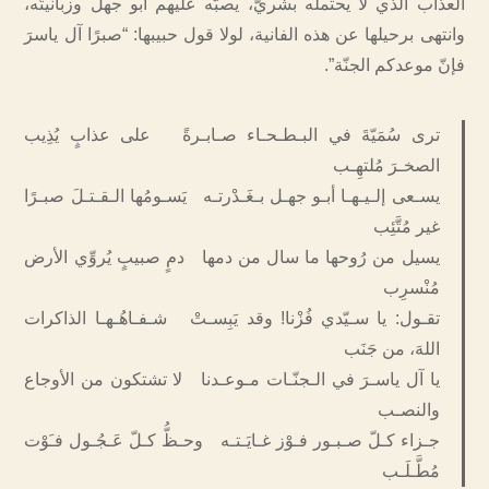
العذاب الذي لا يحتمله بشريّ، يصبّه عليهم أبو جهل وزبانيتُه،
وانتهى برحيلها عن هذه الفانية، لولا قول حبيبها: “صبرًا آل ياسرَ
فإنّ موعدكم الجنّة”.
ترى سُمَيّةَ في البـطـحـاء صـابـرةً على عذابٍ يُذِيب
الصخـرَ مُلتهِـب
يسـعى إلـيـهـا أبـو جهـل بـغَـدْرتـه يَسـومُها الـقـتـلَ صبـرًا
غير مُتَّئِب
يسيل من رُوحها ما سال من دمها دمٍ صبيبٍ يُروِّي الأرض
مُنْسرِب
تقـول: يا سـيّدي فُزْنا! وقد يَبِسـتْ شـفـاهُـهـا الذاكرات
اللهَ، من جَنَب
يا آل ياسـرَ في الـجنّـات مـوعـدنا لا تشتكون من الأوجاع
والنصـب
جـزاء كـلّ صـبـور فـوْز غـايَـتـه وحـظُّ كـلّ عَـجُـول فـَوْت
مُطَّـلَـب