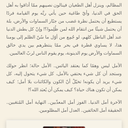
المظالم، وينزل أهل الطغيان فينالون نصيبهم ممّا أذاقوا به أهل
الحق في الدنيا، وأيّ طاغية حين يأتي ربَّه يوم القيامة فردًا
يستطيع أن يحتمل نظرة غضب من جبّار السماوات والأرض، بلهَ
أن يحتمل شيئًا من انتقام الله لمن ظُلِموا؟! وإنّ كل بطش الدنيا
عند أهل الباطل كلهم، لو جُمِع من أوّل ما سُنّ الظلم إلى يومنا
هذا، لا يساوي قطرة في بحر ممّا ينتظرهم بين يدي خالق
السماوات والأرض يوم الدينونة، يوم يقوم الناس لربّ العالمين.
الأمل ليس وهمًا كما يعتقد اليائس.. الأمل حالة؛ انظر حولك
وستجد أن كل شيء يحتفي بالأمل، كل شيء يتحول إليه، كل
شيء يريد أن يكونه! تخيّلْ أنّ الكون والكائنات بلا أمل؛ كيف
يمكن أن تكون هناك حياة؟ كيف يمكن أن يُعبَد الله؟!
الآخرة أمل الدنيا.. الفوز أمل المعذّبين.. النهاية أمل المُتعَبين..
الحقيقة أمل الخائفين.. العدل أمل المظلومين.