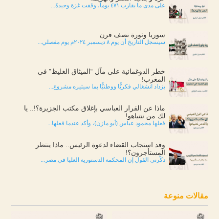
على مدى ما يقارب ٤٧١ يوماً، وقفت غزة وحيدةً...
سوريا وثورة نصف قرن
سيسجل التاريخ أن يوم ٨ ديسمبر ٢٠٢٤م يوم مفصلي...
خطر الدوغمائية على مآل “الميثاق الغليظ” في
المغرب!
يزداد انشغالي فكريًّا ووطنيًّا بما سيثيره مشروع...
ماذا عن القرار العباسي بإغلاق مكتب الجزيرة؟!.. يا
لك من نتنياهو!
فعلها محمود عباس (أبو مازن)، وأكد عندما فعلها...
وقد استجاب القضاء لدعوة الرئيس.. ماذا ينتظر
المستأجرون؟!
ذكّرني القول إن المحكمة الدستورية العليا في مصر...
مقالات منوعة