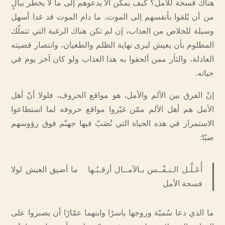
هناك فسحة للأمل؟ كيف يمكن ألا يدعوهم إلى ما لا يخطر ببالٍ
من أن يُلقوا بأنفسهم إلى الموت، ما دام الموت قد غدا أسهل
وسيلة للخلاص من العذاب، إن لم تكن هناك الرغبة التي تتملّك
المظلوم بأن يعيش ليرى نهاية الظلم والطغيان، وانتصار قضيته
العادلة، والثأر ممن ألحقوا به هذا العذاب ولو كان آخر يوم في
حياته.
إنّ الفرق بين الألم والأمل، هو مواقع الحروف، فلولا أنّ أهل
الأمل هم أهل الألم ممّن غيّروا مواقع حروفه لما استطاعوا
الاستمرار في هذه الحياة التي تُصَبّ فيها جهنّم فوق رؤوسهم
صبّا:
أُعَـلِّـل الـنـفْــس بـالآمــال أرقـبُـها ما أضيق العيش لولا
فسحة الأمل
ما الذي دعا سُميّة وزوجها ياسرًا وابنهما عمّارًا أن يصبروا على