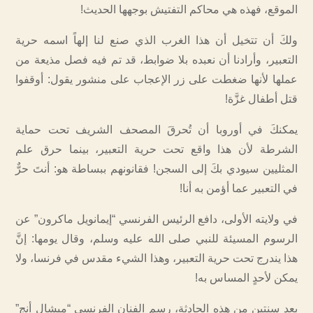
الموقع، فهذه هي محاكم التفتيش بوجهها الحديث!
ولكَ أن تتخيل أن هذا الغرب الذي صنع لنا إلهاً اسمه حرية
التعبير، وأرادنا أن نعبده بلا ضوابط، قد تم فيه فصل مذيعة من
عملها لأنها ضغطت على زر الإعجاب على منشور يقول: أوقفوا
قتل أطفال غزَّة!
يمكنكَ في أوروبا أن تُحرقَ المصحف الشريف تحت حماية
الشرطة لأن هذا واقع تحت حرية التعبير، بينما حرق علم
المثليين سيودي بكَ إلى السجن! فقانونهم ببساطة هو: أنتَ حرٌّ
في التعبير عما أؤمن به أنا!
في ولايته الأولى، دافع الرئيس الفرنسي “إيمانويل ماكرون” عن
الرسوم المسيئة للنبي صلى الله عليه وسلم، وقال يومها: إنَّ
هذا يندرج تحت حرية التعبير، وهذا الشيء مقدس في فرنسا، ولا
يمكن لأحدٍ المساس به!
بعد سنتين من هذه الحادثة، رسم الفنان الفرنسي “ميشال أنج”