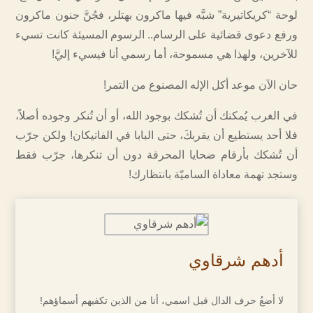
لوحة “كريكاتيرية” شبَّه فيها ماكرون بهتلر، فجُنَّ جنون ماكرون
ورفع دعوى قضائية على الرسام.. الرسوم المسيئة كانت تسيء
للآخرين، ولهذا هي مسموحة، أما رسمي أنا فيسيء إليَّ!
‏حان الآن موعد أكل الإله المصنوع من التمر!
في الغرب يُمكنك أن تُشكك بوجود الله، أو أن تُنكر وجوده أصلاً،
فلا أحد يستطيع أن يقربكَ، حتى البابا في الفاتيكان! ولكن جرّب
أن تُشكك بأرقام ضحايا المحرقة دون أن تنكرها، جرّب فقط
وستجد تهمة معاداة الساميّة بانتظارك!
أدهم شرقاوي
لا أضعُ حرف الدال قبل اسمي، أنا من الذين تكفيهم أسماؤهم!