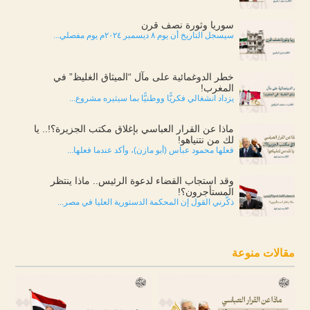
سوريا وثورة نصف قرن
سيسجل التاريخ أن يوم ٨ ديسمبر ٢٠٢٤م يوم مفصلي...
خطر الدوغمائية على مآل “الميثاق الغليظ” في
المغرب!
يزداد انشغالي فكريًّا ووطنيًّا بما سيثيره مشروع...
ماذا عن القرار العباسي بإغلاق مكتب الجزيرة؟!.. يا
لك من نتنياهو!
فعلها محمود عباس (أبو مازن)، وأكد عندما فعلها...
وقد استجاب القضاء لدعوة الرئيس.. ماذا ينتظر
المستأجرون؟!
ذكّرني القول إن المحكمة الدستورية العليا في مصر...
مقالات منوعة