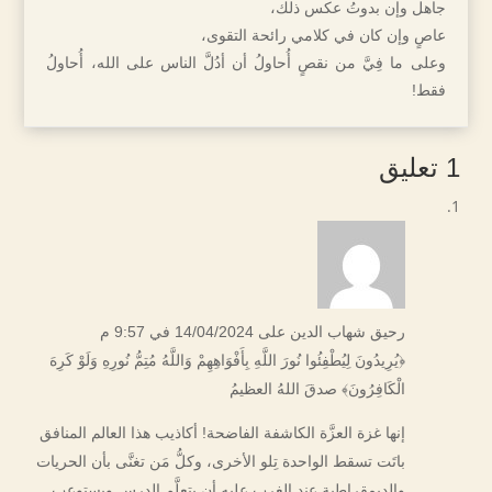
جاهل وإن بدوتُ عكس ذلك،
عاصٍ وإن كان في كلامي رائحة التقوى،
وعلى ما فِيَّ من نقصٍ أُحاولُ أن أدُلَّ الناس على الله، أُحاولُ
فقط!
1 تعليق
رحيق شهاب الدين
على 14/04/2024 في 9:57 م
﴿يُرِيدُونَ لِيُطْفِئُوا نُورَ اللَّهِ بِأَفْوَاهِهِمْ وَاللَّهُ مُتِمُّ نُورِهِ وَلَوْ كَرِهَ
الْكَافِرُونَ﴾ صدقَ اللهُ العظيمُ
إنها غزة العزَّة الكاشفة الفاضحة! أكاذيب هذا العالم المنافق
باتَت تسقط الواحدة تِلو الأخرى، وكلُّ مَن تغنَّى بأن الحريات
والديمقراطية عند الغرب عليه أن يتعلَّم الدرس ويستوعب