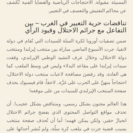
المسيئة مقبولة. الاحتجاجات الرياضية والقضايا الفنية تُكشف
عن محاكم التفتيش والتعسف في التعبير.
تناقضات حرية التعبير في الغرب – بين
التفاعل مع جرائم الاحتلال وقيود الرأي
ضمن تصفيات أوروبا لكرة السلة للسيدات التي تُقام في دولة
لاتفيا، جرت الأسبوع الماضي مباراة بين منتخب إيرلندا ومنتخب
دولة الاحتلال، وخلال عزف النشيد الوطني الإيرلندي، وقفت
سيدات إيرلندا على مقاعد البدلاء وليس في وسط الملعب كما
هي العادة، وقد رفضنَ مصافحة لاعبات منتخب دولة الاحتلال،
احتجاجاً منهنَّ على الحرب على غزَّة.. لاحقاً، قام فيسبوك بحذف
صفحة المنتخب الإيرلندي للسيدات من على موقعه!
هذا العالم مجنون بشكل رسمي، ومتناقض بشكل عجيب!. أن
تحذف مواقع التواصل المحتوى الذي يفضح جرائم الاحتلال
انحيازٌ حقير، ولكن يمكن فهمه؛ أما أن تُحذف صفحة منتخب
بسبب قضية جرت في ملعب كرة سلّة، ولم تُنشر أحداثها على